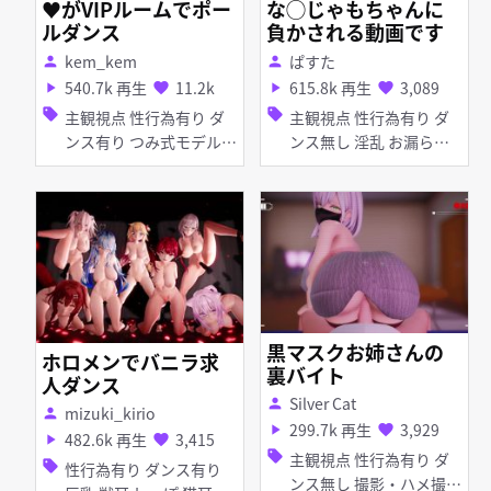
♥がVIPルームでポー
な◯じゃもちゃんに
ルダンス
負かされる動画です
kem_kem
ぱすた
person
person
540.7k 再生
11.2k
615.8k 再生
3,089
play_arrow
favorite
play_arrow
favorite
sell
sell
主観視点 性行為有り ダ
主観視点 性行為有り ダ
ンス有り つみ式モデル
ンス無し 淫乱 お漏ら
淫乱 ピアス・装飾品 足
し・潮吹き ディープスロ
コキ 手コキ パイズリ 女
ート 手コキ フェラ 女性
性上位
上位
黒マスクお姉さんの
ホロメンでバニラ求
裏バイト
人ダンス
Silver Cat
person
mizuki_kirio
person
299.7k 再生
3,929
play_arrow
favorite
482.6k 再生
3,415
play_arrow
favorite
sell
主観視点 性行為有り ダ
sell
性行為有り ダンス有り
ンス無し 撮影・ハメ撮り