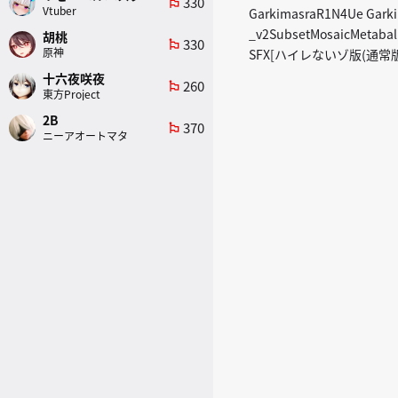
330
emoji_flags
Vtuber
GarkimasraR1N4Ue Gark
_v2SubsetMosaicMetaball
胡桃
330
emoji_flags
原神
SFX[ハイレないゾ版(通常版
十六夜咲夜
260
emoji_flags
東方Project
2B
370
emoji_flags
ニーアオートマタ