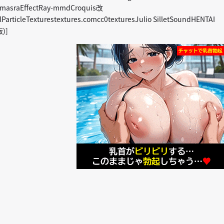
imasraEffectRay-mmdCroquis改
ParticleTexturestextures.comcc0texturesJulio SilletSoundHENTAI
)]