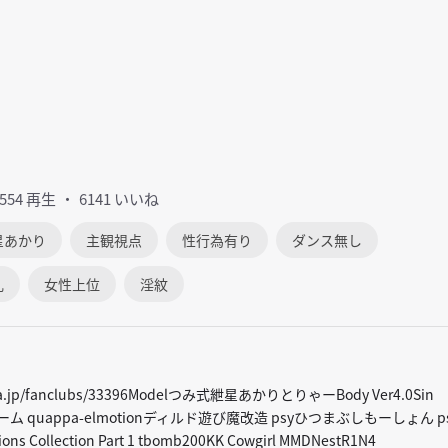
8554 再生
6141 いいね
星あかり
主観視点
性行為有り
ダンス無し
乳
女性上位
淫紋
a.jp/fanclubs/33396Modelつみ式紲星あかりとりゃーBody Ver4.0Sin
ーム quappa-elmotionディルド遊び魔改造 psyひつまぶしもーしょん p
 Collection Part 1 tbomb200KK Cowgirl MMDNestR1N4