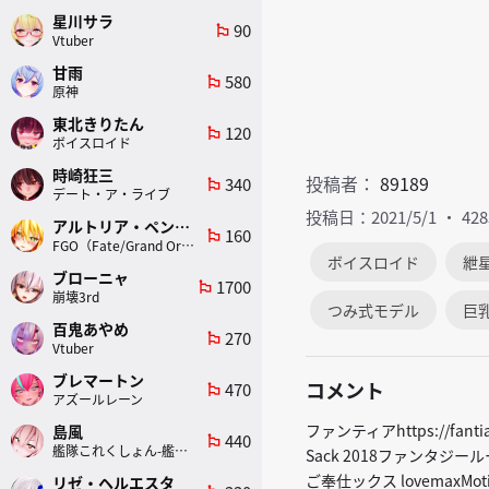
星川サラ
90
emoji_flags
Vtuber
甘雨
580
emoji_flags
原神
東北きりたん
120
emoji_flags
ボイスロイド
時崎狂三
投稿者：
89189
340
emoji_flags
デート・ア・ライブ
投稿日：2021/5/1
42
アルトリア・ペンドラゴン(ランサー)
160
emoji_flags
FGO（Fate/Grand Order）
ボイスロイド
紲
ブローニャ
1700
emoji_flags
崩壊3rd
つみ式モデル
巨
百鬼あやめ
270
emoji_flags
Vtuber
ブレマートン
コメント
470
emoji_flags
アズールレーン
ファンティアhttps://fanti
島風
440
emoji_flags
艦隊これくしょん-艦これ-
Sack 2018ファンタジール
ご奉仕ックス lovemaxMotions
リゼ・ヘルエスタ