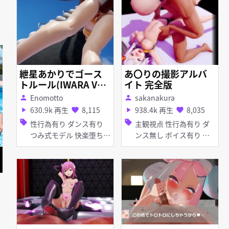
き マイクロ水着 ホロラ
イブ
紲星あかりでゴース
あ〇りの撮影アルバ
トルール(IWARA Ve
イト 完全版
r.)
Enomotto
sakanakura
person
person
630.9k 再生
8,115
938.4k 再生
8,035
play_arrow
favorite
play_arrow
favorite
sell
sell
性行為有り ダンス有り
主観視点 性行為有り ダ
つみ式モデル 快楽堕ち
ンス無し ボイス有り つ
野外 巨乳 アナル責め ア
み式モデル 援交・売春
ヘ顔 羞恥
快楽堕ち 撮影・ハメ撮り
巨乳 パイズリ フェラ