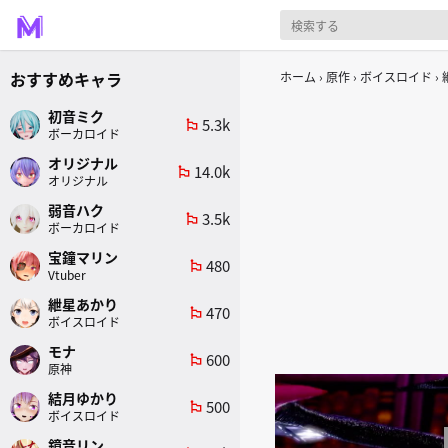
おすすめキャラ
ホーム
原作
ボイスロイド
初音ミク
5.3k
emoji_flags
ボーカロイド
オリジナル
14.0k
emoji_flags
オリジナル
弱音ハク
3.5k
emoji_flags
ボーカロイド
宝鐘マリン
480
emoji_flags
Vtuber
紲星あかり
470
emoji_flags
ボイスロイド
モナ
600
emoji_flags
原神
結月ゆかり
500
emoji_flags
ボイスロイド
鏡音リン