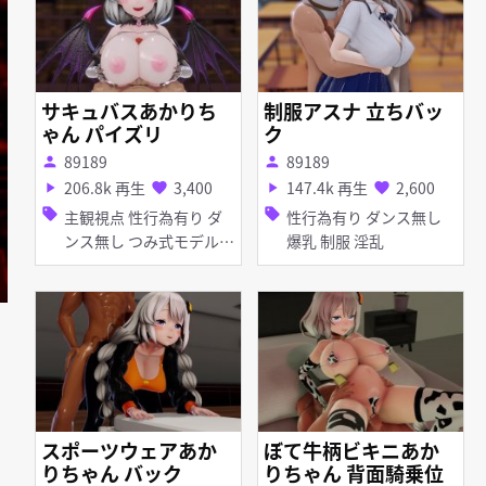
サキュバスあかりち
制服アスナ 立ちバッ
ゃん パイズリ
ク
89189
89189
person
person
206.8k 再生
3,400
147.4k 再生
2,600
play_arrow
favorite
play_arrow
favorite
sell
sell
主観視点 性行為有り ダ
性行為有り ダンス無し
ンス無し つみ式モデル
爆乳 制服 淫乱
巨乳 パイズリ 女性上位
スポーツウェアあか
ぼて牛柄ビキニあか
りちゃん バック
りちゃん 背面騎乗位