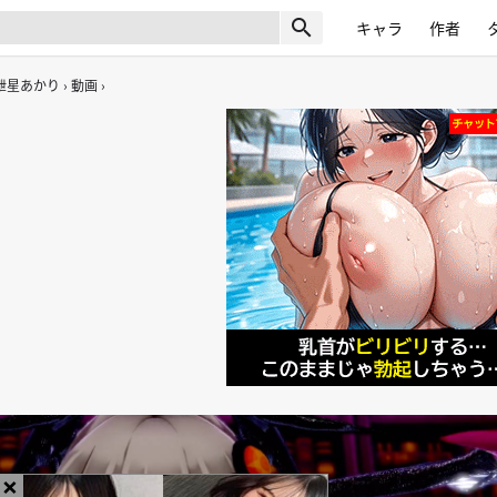
search
キャラ
作者
紲星あかり
動画
×