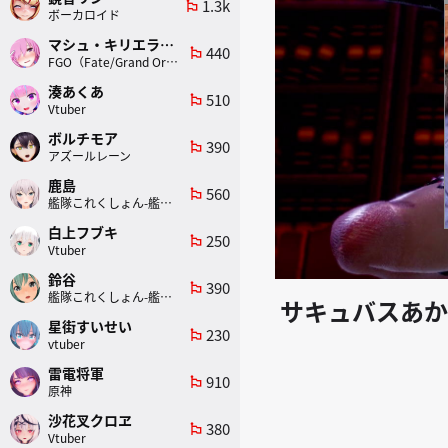
1.3k
emoji_flags
ボーカロイド
マシュ・キリエライト
440
emoji_flags
FGO（Fate/Grand Order）
湊あくあ
510
emoji_flags
Vtuber
ボルチモア
390
emoji_flags
アズールレーン
鹿島
560
emoji_flags
艦隊これくしょん-艦これ-
白上フブキ
250
emoji_flags
Vtuber
鈴谷
390
emoji_flags
艦隊これくしょん-艦これ-
サキュバスあか
星街すいせい
230
emoji_flags
vtuber
雷電将軍
910
emoji_flags
原神
沙花叉クロヱ
380
emoji_flags
Vtuber