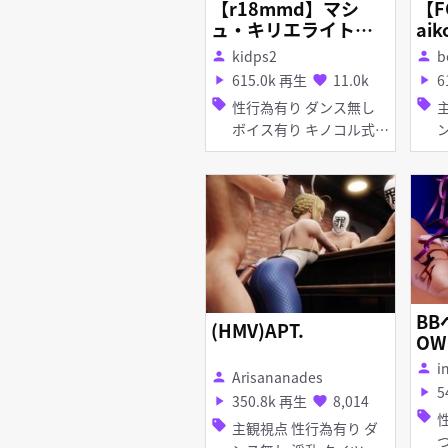
【r18mmd】マシ
【F
ュ・キリエライトの
aik
罪袋ダイエット
kidps2
b
person
person
615.0k 再生
11.0k
6
play_arrow
favorite
play_arrow
sell
sell
性行為有り ダンス無し
主観
ボイス有り キノコル式モ
ンス
デル 撮影・ハメ撮り 淫
堕ち 陵
乱 巨乳 痴女・ビッチ
姦 淫乱 爆乳 
拘束
イ
吹き 拘
BB
(HMV)APT.
OW
i
person
Arisananades
person
5
play_arrow
350.8k 再生
8,014
play_arrow
favorite
sell
性
sell
主観視点 性行為有り ダ
つ