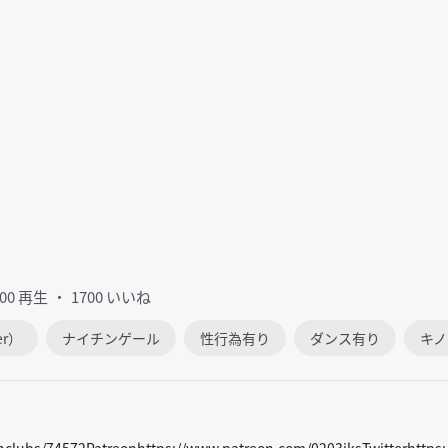
900 再生
1700 いいね
er）
ナイチンゲール
性行為有り
ダンス有り
キノ
/fanclubs/74572Patreonhttps://www.patreon.com/0203iksTwitterhtt