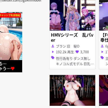
ーガール 種付けプレス
HMVシリーズ 乱パv
【
er
奉仕
ou
ブラン 旧 秘O
6
person
person
192.2k 再生
3,700
1
play_arrow
favorite
play_arrow
sell
sell
性行為有り ダンス無し
主観
キノコル式モデル 巨乳
ンス
フェラ 乱交
影