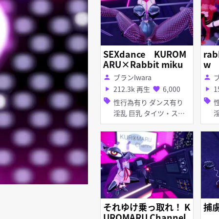
SEXdance KUROM
rab
ARU×Rabbit miku
w
ブランIwara
ブ
person
person
212.3k 再生
6,000
1
play_arrow
favorite
play_arrow
sell
sell
性行為有り ダンス有り
性
淫乱 巨乳 タイツ・スト
淫乱 タ
ッキング ディルド バニ
グ バイブ・ロ
ーガール アヘ顔 イラマ
ニ
チオ お漏らし・潮吹き
アヘ
紳士ハンド フェラ Kuro
maru
それゆけ乗っ取れ！ K
捕
UROMARU Channel