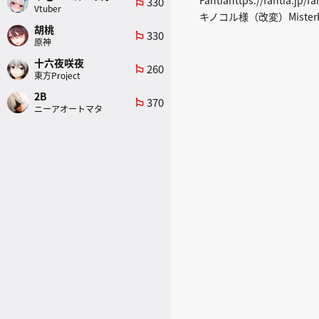
330
emoji_flags
Vtuber
キノコル様（改変）MisterP
胡桃
330
emoji_flags
原神
十六夜咲夜
260
emoji_flags
東方Project
2B
370
emoji_flags
ニーアオートマタ