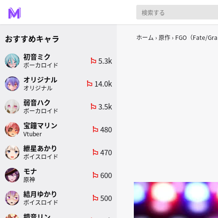
おすすめキャラ
ホーム
原作
FGO（Fate/Gra
初音ミク
5.3k
emoji_flags
ボーカロイド
オリジナル
14.0k
emoji_flags
オリジナル
弱音ハク
3.5k
emoji_flags
ボーカロイド
宝鐘マリン
480
emoji_flags
Vtuber
紲星あかり
470
emoji_flags
ボイスロイド
モナ
600
emoji_flags
原神
結月ゆかり
500
emoji_flags
ボイスロイド
鏡音リン