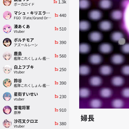
1.3k
emoji_flags
ボーカロイド
マシュ・キリエライト
440
emoji_flags
FGO（Fate/Grand Order）
湊あくあ
510
emoji_flags
Vtuber
ボルチモア
390
emoji_flags
アズールレーン
鹿島
560
emoji_flags
艦隊これくしょん-艦これ-
白上フブキ
250
emoji_flags
Vtuber
鈴谷
390
emoji_flags
艦隊これくしょん-艦これ-
星街すいせい
230
emoji_flags
vtuber
雷電将軍
910
emoji_flags
原神
婦長
沙花叉クロヱ
380
emoji_flags
Vtuber