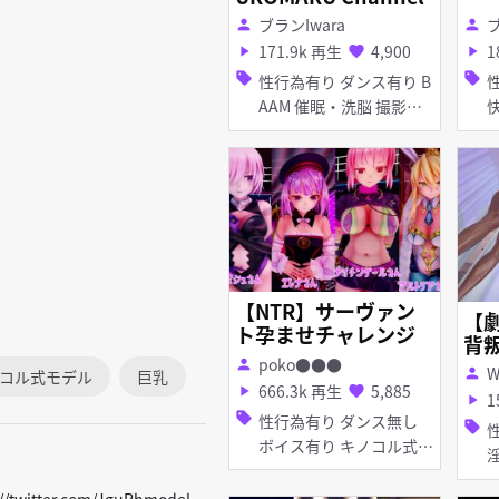
ブランIwara
ブ
person
person
171.9k 再生
4,900
1
play_arrow
favorite
play_arrow
sell
sell
性行為有り ダンス有り B
性
AAM 催眠・洗脳 撮影・
快楽
ハメ撮り 調教・開発 巨
発 陵辱 無理やり
乳 首輪・鎖・拘束具 デ
耳 首輪・鎖・
ィルド バイブ・ローター
っぽ 
レオタード アヘ顔 拘束 K
ア
uromaru
マチ
拘束 口
【NTR】サーヴァン
【
ト孕ませチャレンジ
背
poko●●●
person
W
person
コル式モデル
巨乳
666.3k 再生
5,885
play_arrow
favorite
1
play_arrow
sell
性行為有り ダンス無し
sell
性
ボイス有り キノコル式モ
淫乱 巨
デル 快楽堕ち 寝取り・
ッキ
寝取られ(NTR) 巨乳 バニ
ps://twitter.com/JguRhmodel