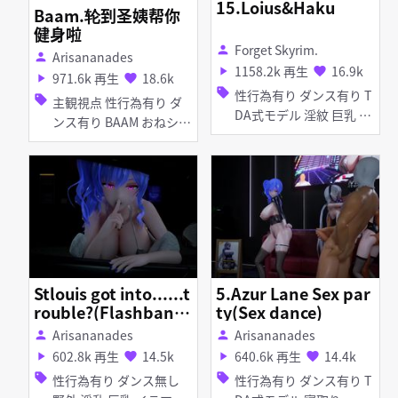
15.Loius&Haku
Baam.轮到圣姨帮你
健身啦
Forget Skyrim.
person
Arisananades
person
1158.2k 再生
16.9k
play_arrow
favorite
971.6k 再生
18.6k
play_arrow
favorite
sell
性行為有り ダンス有り T
sell
主観視点 性行為有り ダ
DA式モデル 淫紋 巨乳 脱
ンス有り BAAM おねショ
衣 バイブ・ローター
タ 寝取り・寝取られ(NT
R) 淫乱 巨乳 乱交
Stlouis got into......t
5.Azur Lane Sex par
rouble?(Flashbang
ty(Sex dance)
fixed)
Arisananades
Arisananades
person
person
602.8k 再生
14.5k
640.6k 再生
14.4k
play_arrow
favorite
play_arrow
favorite
sell
sell
性行為有り ダンス無し
性行為有り ダンス有り T