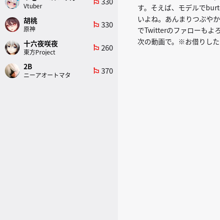
330
emoji_flags
Vtuber
す。そえば、モデルでbur
いよね。あんまりつぶやか
胡桃
330
emoji_flags
原神
でTwitterのファローも
次の動画で。※お借りした
十六夜咲夜
260
emoji_flags
東方Project
2B
370
emoji_flags
ニーアオートマタ