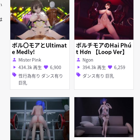
い
は
ボル〇モアとUltimat
ボルチモアのHai Phú
e Medly!
t Hơn 【Loop Ver】
Mister Pink
Ngon
person
person
434.3k 再生
6,900
394.3k 再生
6,259
play_arrow
favorite
play_arrow
favorite
sell
sell
性行為有り ダンス有り
ダンス有り 巨乳
巨乳