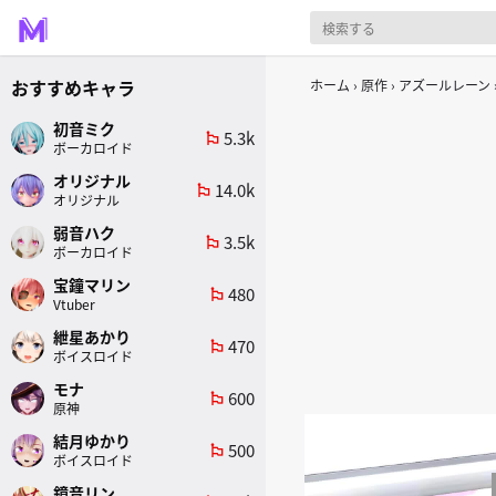
おすすめキャラ
ホーム
原作
アズールレーン
初音ミク
5.3k
emoji_flags
ボーカロイド
オリジナル
14.0k
emoji_flags
オリジナル
弱音ハク
3.5k
emoji_flags
ボーカロイド
宝鐘マリン
480
emoji_flags
Vtuber
紲星あかり
470
emoji_flags
ボイスロイド
モナ
600
emoji_flags
原神
結月ゆかり
500
emoji_flags
ボイスロイド
鏡音リン