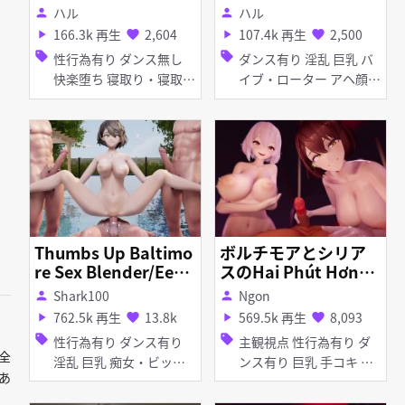
ボルチモ〇
第二体操ver
ハル
ハル
person
person
166.3k 再生
2,604
107.4k 再生
2,500
play_arrow
favorite
play_arrow
favorite
sell
sell
性行為有り ダンス無し
ダンス有り 淫乱 巨乳 バ
快楽堕ち 寝取り・寝取ら
イブ・ローター アヘ顔
れ(NTR) 巨乳
お漏らし・潮吹き 羞恥
紳士ハンド 性行為有り
Thumbs Up Baltimo
ボルチモアとシリア
re Sex Blender/Eeve
スのHai Phút Hơn
e
【FAP Ver】
Shark100
Ngon
person
person
762.5k 再生
13.8k
569.5k 再生
8,093
play_arrow
favorite
play_arrow
favorite
sell
sell
性行為有り ダンス有り
主観視点 性行為有り ダ
全
淫乱 巨乳 痴女・ビッチ
ンス有り 巨乳 手コキ 女
あ
手コキ フェラ 乱交
性上位
ま