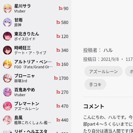
星川サラ
90
emoji_flags
Vtuber
甘雨
580
emoji_flags
原神
東北きりたん
120
emoji_flags
ボイスロイド
時崎狂三
投稿者：
ハル
340
emoji_flags
デート・ア・ライブ
投稿日：2021/9/8
11
アルトリア・ペンドラゴン(ランサー)
160
emoji_flags
FGO（Fate/Grand Order）
アズールレーン
ブローニャ
1700
emoji_flags
崩壊3rd
手コキ
百鬼あやめ
270
emoji_flags
Vtuber
ブレマートン
コメント
470
emoji_flags
アズールレーン
こんにちわ、ハルです。今
島風
440
emoji_flags
艦隊これくしょん-艦これ-
部part４～５くらいま
たり自分は適当人間です(
リゼ・ヘルエスタ