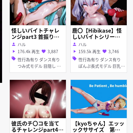
怪しいバイトチャレ
鹿〇【Hibikase】怪
ンジpart3 首振りダ
しいバイトシリーズp
ンスサード
art2
ハル
ハル
person
person
176.4k 再生
3,887
159.5k 再生
3,746
play_arrow
favorite
play_arrow
favorite
sell
sell
性行為有り ダンス有り
性行為有り ダンス有り
つみ式モデル 目隠し 手
ぽんぷ長式モデル 巨乳
コキ フェラ
紳士ハンド 手コキ フェ
ラ
彼氏のチ〇コを当て
【kyoちゃん】エッッ
るチャレンジpart4
ックササイズ 第一