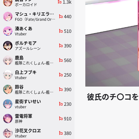
1.3k
emoji_flags
ボーカロイド
マシュ・キリエライト
440
emoji_flags
FGO（Fate/Grand Order）
湊あくあ
510
emoji_flags
Vtuber
ボルチモア
390
emoji_flags
アズールレーン
鹿島
560
emoji_flags
艦隊これくしょん-艦これ-
白上フブキ
250
emoji_flags
Vtuber
鈴谷
390
emoji_flags
艦隊これくしょん-艦これ-
彼氏のチ〇コを
星街すいせい
230
emoji_flags
vtuber
雷電将軍
910
emoji_flags
原神
沙花叉クロヱ
380
emoji_flags
Vtuber