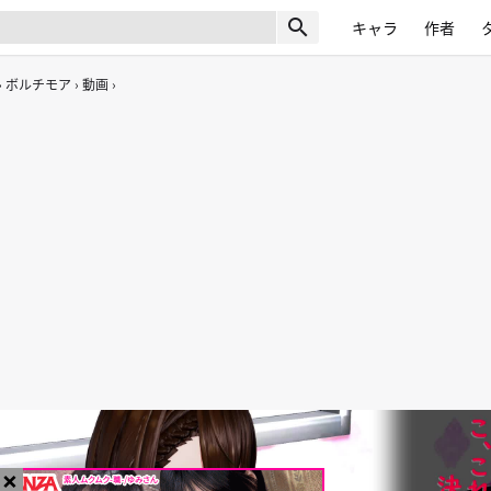
search
キャラ
作者
ボルチモア
動画
×