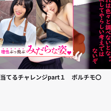
play_arrow
当てるチャレンジpart１ ボルチモ〇