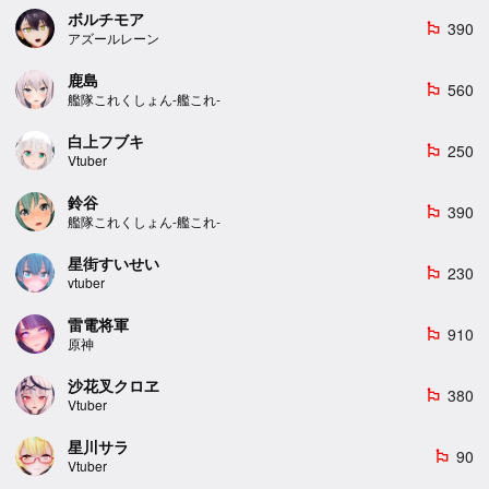
ボルチモア
390
emoji_flags
アズールレーン
鹿島
560
emoji_flags
艦隊これくしょん-艦これ-
白上フブキ
250
emoji_flags
Vtuber
鈴谷
390
emoji_flags
艦隊これくしょん-艦これ-
星街すいせい
230
emoji_flags
vtuber
雷電将軍
910
emoji_flags
原神
沙花叉クロヱ
380
emoji_flags
Vtuber
星川サラ
90
emoji_flags
Vtuber