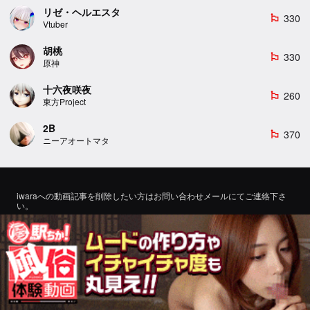
リゼ・ヘルエスタ
330
emoji_flags
Vtuber
胡桃
330
emoji_flags
原神
十六夜咲夜
260
emoji_flags
東方Project
2B
370
emoji_flags
ニーアオートマタ
iwaraへの動画記事を削除したい方はお問い合わせメールにてご連絡下さ
い。
If you would like to remove a video article to iwara, please contact us by
email for inquiry.
お問い合わせ
©2022 エロMMDTube