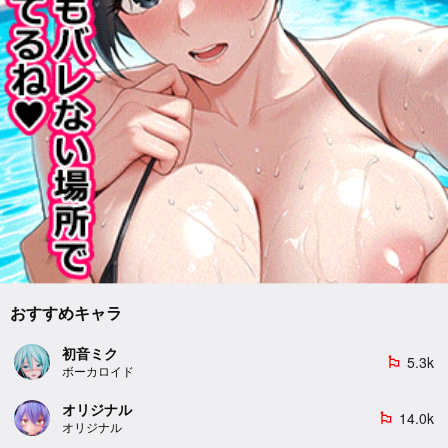
おすすめキャラ
初音ミク
5.3k
emoji_flags
ボーカロイド
オリジナル
14.0k
emoji_flags
オリジナル