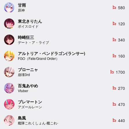
甘雨
580
emoji_flags
原神
東北きりたん
120
emoji_flags
ボイスロイド
時崎狂三
340
emoji_flags
デート・ア・ライブ
アルトリア・ペンドラゴン(ランサー)
160
emoji_flags
FGO（Fate/Grand Order）
ブローニャ
1700
emoji_flags
崩壊3rd
百鬼あやめ
270
emoji_flags
Vtuber
ブレマートン
470
emoji_flags
アズールレーン
島風
440
emoji_flags
艦隊これくしょん-艦これ-