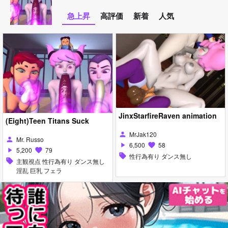
急上昇
高評価
新着
人気
JinxStarfireRaven animation
(Eight)Teen Titans Suck
MrJak120
person
Mr. Russo
person
6,500
58
play_arrow
favorite
5,200
79
play_arrow
favorite
sell
性行為有り ダンス無し
sell
主観視点 性行為有り ダンス無し
淫乱 巨乳 フェラ