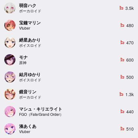
弱音ハク
3.5k
emoji_flags
ボーカロイド
宝鐘マリン
480
emoji_flags
Vtuber
紲星あかり
470
emoji_flags
ボイスロイド
モナ
600
emoji_flags
原神
結月ゆかり
500
emoji_flags
ボイスロイド
鏡音リン
1.3k
emoji_flags
ボーカロイド
マシュ・キリエライト
440
emoji_flags
FGO（Fate/Grand Order）
湊あくあ
510
emoji_flags
Vtuber