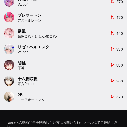
270
emoji_flags
Vtuber
ブレマートン
470
emoji_flags
アズールレーン
島風
440
emoji_flags
艦隊これくしょん-艦これ-
リゼ・ヘルエスタ
330
emoji_flags
Vtuber
胡桃
330
emoji_flags
原神
十六夜咲夜
260
emoji_flags
東方Project
2B
370
emoji_flags
ニーアオートマタ
iwaraへの動画記事を削除したい方はお問い合わせメールにてご連絡下さ
い。