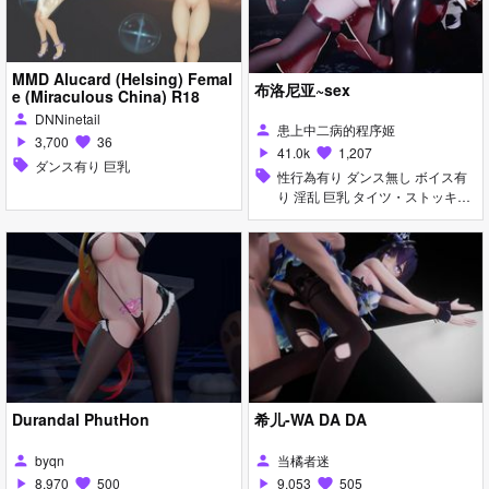
MMD Alucard (Helsing) Femal
布洛尼亚~sex
e (Miraculous China) R18
DNNinetail
person
患上中二病的程序姬
person
3,700
36
play_arrow
favorite
41.0k
1,207
play_arrow
favorite
sell
ダンス有り 巨乳
sell
性行為有り ダンス無し ボイス有
り 淫乱 巨乳 タイツ・ストッキン
グ
Durandal PhutHon
希儿-WA DA DA
byqn
当橘者迷
person
person
8,970
500
9,053
505
play_arrow
favorite
play_arrow
favorite