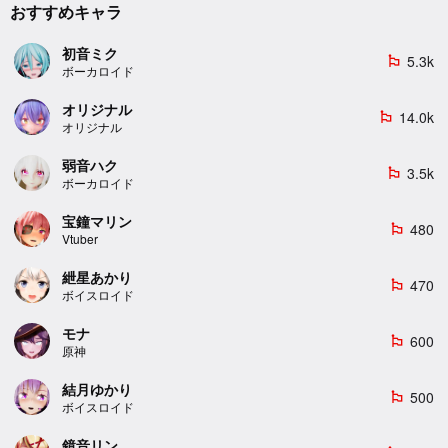
おすすめキャラ
初音ミク
5.3k
emoji_flags
ボーカロイド
オリジナル
14.0k
emoji_flags
オリジナル
弱音ハク
3.5k
emoji_flags
ボーカロイド
宝鐘マリン
480
emoji_flags
Vtuber
紲星あかり
470
emoji_flags
ボイスロイド
モナ
600
emoji_flags
原神
結月ゆかり
500
emoji_flags
ボイスロイド
鏡音リン