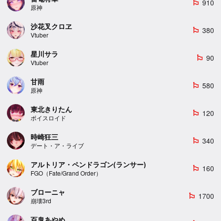
910
emoji_flags
原神
沙花叉クロヱ
380
emoji_flags
Vtuber
星川サラ
90
emoji_flags
Vtuber
甘雨
580
emoji_flags
原神
東北きりたん
120
emoji_flags
ボイスロイド
時崎狂三
340
emoji_flags
デート・ア・ライブ
アルトリア・ペンドラゴン(ランサー)
160
emoji_flags
FGO（Fate/Grand Order）
ブローニャ
1700
emoji_flags
崩壊3rd
百鬼あやめ