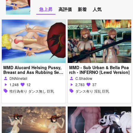
急上昇
高評価
新着
人気
MMD Alucard Helsing Pussy,
MMD - Sub Urban & Bella Poa
Breast and Ass Rubbing Sera
rch - INFERNO [Lewd Version]
s Victoria (Saved by Zero) R1
DNNinetail
C.Shadow
person
person
8
1,248
12
2,783
37
play_arrow
favorite
play_arrow
favorite
sell
性行為有り ダンス無し 巨乳
sell
ダンス有り 淫乱 巨乳