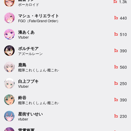
1.3k
emoji_flags
ボーカロイド
マシュ・キリエライト
440
emoji_flags
FGO（Fate/Grand Order）
湊あくあ
510
emoji_flags
Vtuber
ボルチモア
390
emoji_flags
アズールレーン
鹿島
560
emoji_flags
艦隊これくしょん-艦これ-
白上フブキ
250
emoji_flags
Vtuber
鈴谷
390
emoji_flags
艦隊これくしょん-艦これ-
星街すいせい
230
emoji_flags
vtuber
雷電将軍