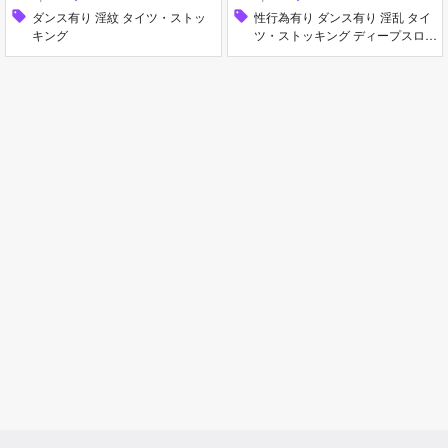
sell
ダンス有り 淫紋 タイツ・ストッ
sell
性行為有り ダンス有り 淫乱 タイ
キング
ツ・ストッキング ディープスロー
ト 手コキ フェラ