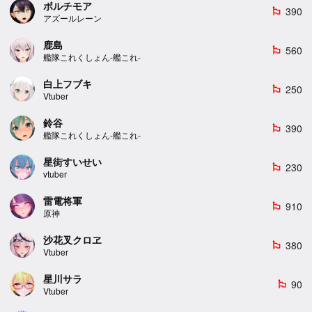
ボルチモア
390
emoji_flags
アズールレーン
鹿島
560
emoji_flags
艦隊これくしょん-艦これ-
白上フブキ
250
emoji_flags
Vtuber
鈴谷
390
emoji_flags
艦隊これくしょん-艦これ-
星街すいせい
230
emoji_flags
vtuber
雷電将軍
910
emoji_flags
原神
沙花叉クロヱ
380
emoji_flags
Vtuber
星川サラ
90
emoji_flags
Vtuber