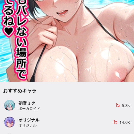
おすすめキャラ
初音ミク
5.3k
emoji_flags
ボーカロイド
オリジナル
14.0k
emoji_flags
オリジナル