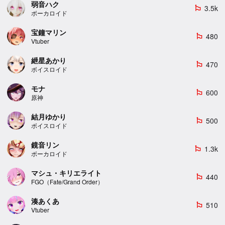
弱音ハク
3.5k
emoji_flags
ボーカロイド
宝鐘マリン
480
emoji_flags
Vtuber
紲星あかり
470
emoji_flags
ボイスロイド
モナ
600
emoji_flags
原神
結月ゆかり
500
emoji_flags
ボイスロイド
鏡音リン
1.3k
emoji_flags
ボーカロイド
マシュ・キリエライト
440
emoji_flags
FGO（Fate/Grand Order）
湊あくあ
510
emoji_flags
Vtuber