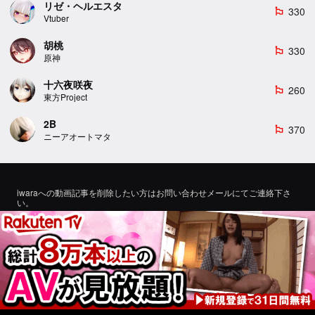
リゼ・ヘルエスタ
330
emoji_flags
Vtuber
胡桃
330
emoji_flags
原神
十六夜咲夜
260
emoji_flags
東方Project
2B
370
emoji_flags
ニーアオートマタ
iwaraへの動画記事を削除したい方はお問い合わせメールにてご連絡下さ
い。
If you would like to remove a video article to iwara, please contact us by
email for inquiry.
お問い合わせ
©2022 エロMMDTube