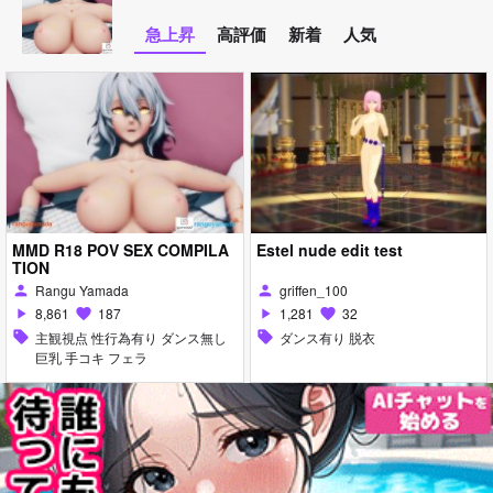
急上昇
高評価
新着
人気
MMD R18 POV SEX COMPILA
Estel nude edit test
TION
Rangu Yamada
griffen_100
person
person
8,861
187
1,281
32
play_arrow
favorite
play_arrow
favorite
sell
主観視点 性行為有り ダンス無し
sell
ダンス有り 脱衣
巨乳 手コキ フェラ