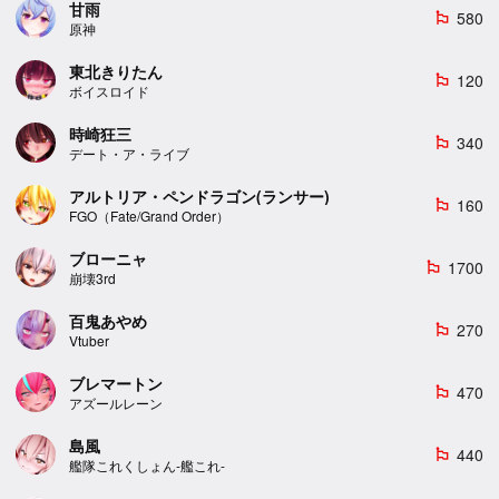
甘雨
580
emoji_flags
原神
東北きりたん
120
emoji_flags
ボイスロイド
時崎狂三
340
emoji_flags
デート・ア・ライブ
アルトリア・ペンドラゴン(ランサー)
160
emoji_flags
FGO（Fate/Grand Order）
ブローニャ
1700
emoji_flags
崩壊3rd
百鬼あやめ
270
emoji_flags
Vtuber
ブレマートン
470
emoji_flags
アズールレーン
島風
440
emoji_flags
艦隊これくしょん-艦これ-