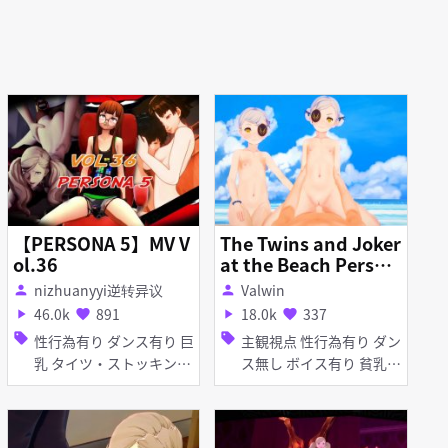
【PERSONA 5】MV V
The Twins and Joker
ol.36
at the Beach Person
a 5
nizhuanyyi逆转异议
Valwin
person
person
46.0k
891
18.0k
337
play_arrow
favorite
play_arrow
favorite
sell
sell
性行為有り ダンス有り 巨
主観視点 性行為有り ダン
乳 タイツ・ストッキング
ス無し ボイス有り 貧乳
メガネ フェラ
ぷに