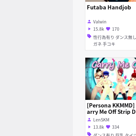
Futaba Handjob
Valwin
person
15.8k
170
play_arrow
favorite
sell
性行為有り ダンス無し メ
ガネ 手コキ
[Persona KKMMD]
arry Me Off Strip 
nce - Ann Makoto Ka
LenSKM
person
sumi Naoto Mits
13.8k
334
play_arrow
favorite
sell
ダンス有り 巨乳 タイツ・