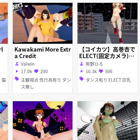
rl
Kawakami More Extr
【コイカツ】高巻杏で
a Credit
ELECT(固定カメラ)
【KKVMD】
Valwin
熊野ひろ
person
person
17.0k
200
10.3k
306
play_arrow
favorite
play_arrow
favorite
sell
sell
主観視点 性行為有り ダン
ダンス有り ELECT 巨乳
ス無し