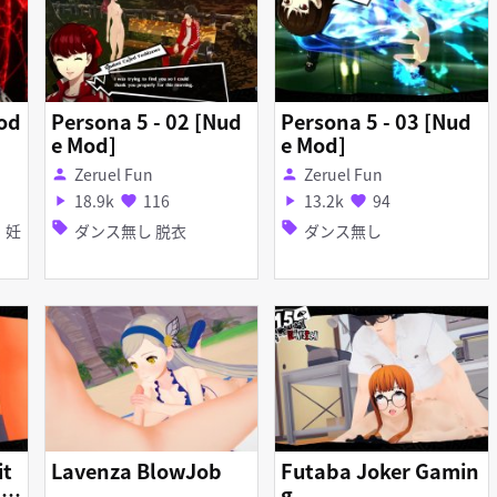
Bod
Persona 5 - 02 [Nud
Persona 5 - 03 [Nud
e Mod]
e Mod]
Zeruel Fun
Zeruel Fun
person
person
18.9k
116
13.2k
94
play_arrow
favorite
play_arrow
favorite
sell
sell
ダンス無し 脱衣
ダンス無し
り
it
Lavenza BlowJob
Futaba Joker Gamin
 5
g