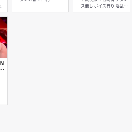
 脱衣
ス無し ボイス有り 淫乱
オナニー フェラ
 N
p