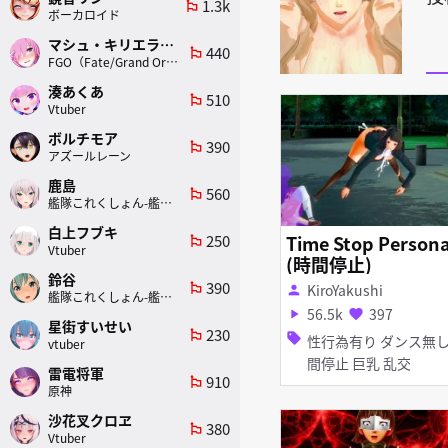
1.3k
emoji_flags
ボーカロイド
マシュ・キリエライト
440
emoji_flags
FGO（Fate/Grand Order）
湊あくあ
510
emoji_flags
Vtuber
ボルチモア
390
emoji_flags
アズールレーン
鹿島
560
emoji_flags
艦隊これくしょん-艦これ-
白上フブキ
250
Time Stop Persona
emoji_flags
Vtuber
(時間停止)
鈴谷
390
emoji_flags
KiroYakushi
person
艦隊これくしょん-艦これ-
56.5k
397
play_arrow
favorite
星街すいせい
230
emoji_flags
sell
性行為有り ダンス無し 時
vtuber
間停止 巨乳 乱交
雷電将軍
910
emoji_flags
原神
沙花叉クロヱ
380
emoji_flags
Vtuber