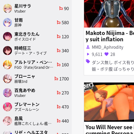
星川サラ
90
emoji_flags
Vtuber
甘雨
580
emoji_flags
原神
Makoto Niijima - 
東北きりたん
120
emoji_flags
y suit inflation
ボイスロイド
MMD_Aphrodity
person
時崎狂三
340
emoji_flags
デート・ア・ライブ
9,611
28
play_arrow
favorite
sell
アルトリア・ペンドラゴン(ランサー)
ダンス無し ボイス有り 妊
160
emoji_flags
FGO（Fate/Grand Order）
娠・ボテ腹 ぽっちゃ
ブローニャ
1700
emoji_flags
崩壊3rd
百鬼あやめ
270
emoji_flags
Vtuber
ブレマートン
470
emoji_flags
アズールレーン
島風
440
emoji_flags
艦隊これくしょん-艦これ-
You Will Never see 
cumming Persona
リゼ・ヘルエスタ