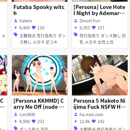
Futaba Spooky witc
[Persona] Love Hote
h
l Night by Ademar44
0 [No Audio]
Valwin
Zeruel Fun
person
person
8,400
110
9,393
157
play_arrow
favorite
play_arrow
favorite
sell
sell
主観視点 性行為有り ダン
性行為有り ダンス無し 巨
ス無し メガネ 足コキ
乳 メガネ 女性上位
 C
[Persona KKMMD] C
Persona 5 Makoto Ni
Da
arry Me Off (nude ve
ijima Fuck NSFW He
rsion) - Ann Makoto
ntai Sex
LenSKM
ha-navi.com
person
person
uru
Kasumi Naoto Mitsu
8,900
231
12.8k
142
play_arrow
favorite
play_arrow
favorite
ru
sell
sell
ダンス有り 巨乳
主観視点 性行為有り ダン