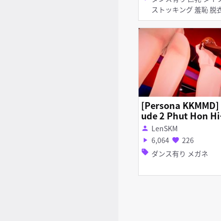
ストッキング 羞恥
[Persona KKMMD]
ude 2 Phut Hon Hi
Sway
LenSKM
person
6,064
226
play_arrow
favorite
sell
ダンス有り メガネ