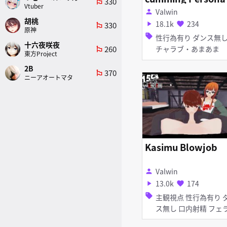
330
emoji_flags
Vtuber
haru
Valwin
person
胡桃
18.1k
234
330
play_arrow
favorite
emoji_flags
原神
sell
性行為有り ダンス無し イ
十六夜咲夜
260
チャラブ・あまあま
emoji_flags
東方Project
2B
370
emoji_flags
ニーアオートマタ
Kasimu Blowjob
Valwin
person
13.0k
174
play_arrow
favorite
sell
主観視点 性行為有り ダン
ス無し 口内射精 フ