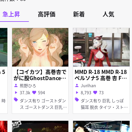
急上昇
高評価
新着
人気
 5
【コイカツ】高巻杏で
MMD R-18 MMD R-18
がに股GhostDance
ペルソナ5 高巻 杏 Fee
【KKVMD】
l My Rhythm
熊野ひろ
Jurihan
person
person
37.3k
594
8,793
73
play_arrow
favorite
play_arrow
favorite
sell
sell
ダンス有り ゴーストダン
ダンス有り 巨乳 しっぽ
ス ゴーストダンス 巨乳
猫耳 脱衣 タイツ・ストッ
巨乳 脱衣 脱衣
キング