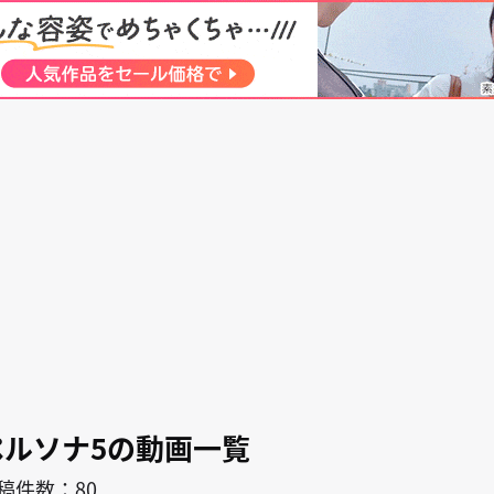
search
キャラ
作者
ペルソナ5の動画一覧
稿件数：80