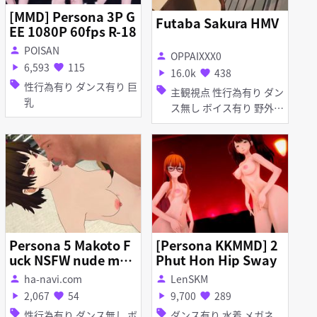
[MMD] Persona 3P G
Futaba Sakura HMV
EE 1080P 60fps R-18
POISAN
person
OPPAIXXX0
person
6,593
115
play_arrow
favorite
16.0k
438
play_arrow
favorite
sell
性行為有り ダンス有り 巨
sell
主観視点 性行為有り ダン
乳
ス無し ボイス有り 野外
淫乱 巨乳 メガネ アナル
責め イラマチオ ディープ
スロート フェラ 乱交
Persona 5 Makoto F
[Persona KKMMD] 2
uck NSFW nude mod
Phut Hon Hip Sway
Sex doujin
ha-navi.com
LenSKM
person
person
2,067
54
9,700
289
play_arrow
favorite
play_arrow
favorite
sell
sell
性行為有り ダンス無し ボ
ダンス有り 水着 メガネ