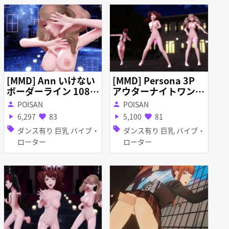
[MMD] Ann いけない
[MMD] Persona 3P
ボーダーライン 1080
アウターナイトワンダ
P 60fps R-18
ーランド 1080P 60fp
POISAN
POISAN
person
person
s R-18
6,297
83
5,100
81
play_arrow
favorite
play_arrow
favorite
sell
sell
ダンス有り 巨乳 バイブ・
ダンス有り 巨乳 バイブ・
ローター
ローター