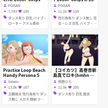
18
POISAN
POISAN
person
person
7,743
109
11.1k
159
play_arrow
favorite
play_arrow
favorite
sell
sell
ダンス有り 巨乳 バイブ・
性行為有り ダンス無し 百
ローター アナル責め
合・レズ 巨乳 バイブ・ロ
ーター
Practice Loop Beach
【コイカツ】高巻杏新
Handy Persona 5
島真でロキ(hmhn ve
r.)【KKVMD】
Valwin
熊野ひろ
person
person
13.0k
167
11.9k
295
play_arrow
favorite
play_arrow
favorite
sell
sell
主観視点 性行為有り ダン
ダンス有り 巨乳 脱衣
ス無し メガネ 顔射 フェ
ラ