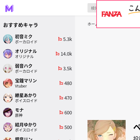
おすすめキャラ
ホーム
原作
ペルソナ5
初音ミク
5.3k
emoji_flags
ボーカロイド
オリジナル
14.0k
emoji_flags
オリジナル
弱音ハク
3.5k
emoji_flags
ボーカロイド
宝鐘マリン
480
emoji_flags
Vtuber
紲星あかり
470
emoji_flags
ボイスロイド
モナ
600
emoji_flags
原神
結月ゆかり
500
emoji_flags
ボイスロイド
投
鏡音リン