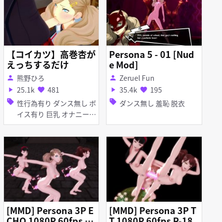
【コイカツ】高巻杏が
Persona 5 - 01 [Nud
えっちするだけ
e Mod]
熊野ひろ
Zeruel Fun
person
person
25.1k
481
35.4k
195
play_arrow
favorite
play_arrow
favorite
sell
sell
性行為有り ダンス無し ボ
ダンス無し 羞恥 脱衣
イス有り 巨乳 オナニー
フェラ パイズリ
[MMD] Persona 3P E
[MMD] Persona 3P T
CHO 1080P 60fps R-
T 1080P 60fps R-18