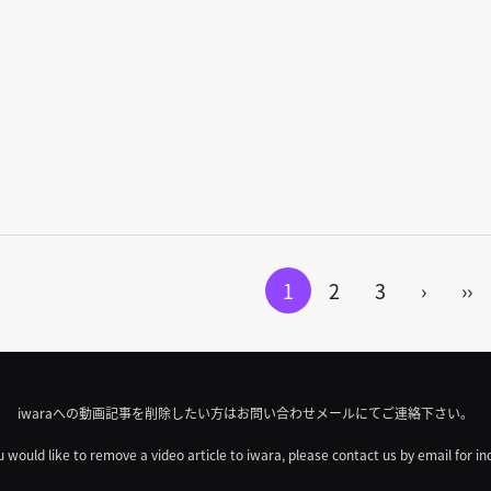
1
2
3
›
››
iwaraへの動画記事を削除したい方はお問い合わせメールにてご連絡下さい。
u would like to remove a video article to iwara, please contact us by email for in