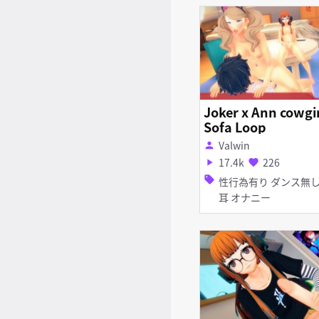
Joker x Ann cowgi
Sofa Loop
Valwin
person
17.4k
226
play_arrow
favorite
sell
性行為有り ダンス無し 猫
耳 オナニー