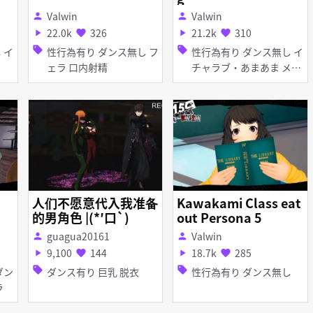
Valwin
Valwin
person
person
22.0k
326
21.2k
310
play_arrow
favorite
play_arrow
favorite
sell
sell
性行為有り ダンス無し フ
性行為有り ダンス無し イ
ェラ 口内射精
チャラブ・あまあま メガ
ネ
人们不愿意代入我准备
Kawakami Class eat
的男角色 |(*′口`)
out Persona 5
guagua20161
Valwin
person
person
9,100
144
18.7k
285
play_arrow
favorite
play_arrow
favorite
sell
sell
ダンス有り 巨乳 脱衣
性行為有り ダンス無し
ェラ