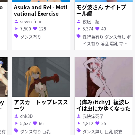
o
Asuka and Rei - Moti
モグ波さん ナイトプ
vational Exercise
ール編
seven-four
夜凪 超
person
person
7,500
128
5,374
40
play_arrow
favorite
play_arrow
favorite
sell
sell
ダンス有り
性行為有り ダンス無し ボ
イス有り 淫乱 爆乳 マイ
クロ水着 お漏らし・潮吹
き 手コキ パイズリ フェ
ラ
ey
アスカ トップレスス
【痒み/itchy】綾波レ
m
ーツ
イは虫にかゆくなった
a
chk3D
我快痒死了
person
person
5,537
66
4,812
25
play_arrow
favorite
play_arrow
favorite
sell
sell
ダンス有り 巨乳
ダンス無し 巨乳 脱衣