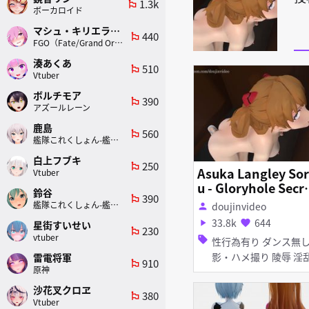
1.3k
emoji_flags
ボーカロイド
マシュ・キリエライト
440
emoji_flags
FGO（Fate/Grand Order）
湊あくあ
510
emoji_flags
Vtuber
ボルチモア
390
emoji_flags
アズールレーン
鹿島
560
emoji_flags
艦隊これくしょん-艦これ-
白上フブキ
250
emoji_flags
Asuka Langley So
Vtuber
u - Gloryhole Secr
鈴谷
390
emoji_flags
s - part 5 short ver
艦隊これくしょん-艦これ-
doujinvideo
person
on
33.8k
644
play_arrow
favorite
星街すいせい
230
emoji_flags
vtuber
sell
性行為有り ダンス無し 撮
影・ハメ撮り 陵辱 淫乱
雷電将軍
910
emoji_flags
原神
フェラ
沙花叉クロヱ
380
emoji_flags
Vtuber