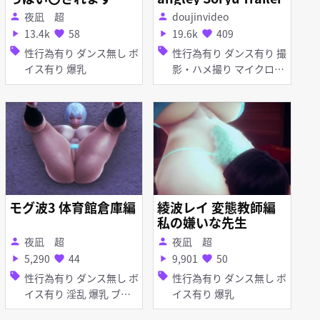
夜凪 超
doujinvideo
person
person
13.4k
58
19.6k
409
play_arrow
favorite
play_arrow
favorite
sell
sell
性行為有り ダンス無し ボ
性行為有り ダンス有り 撮
イス有り 爆乳
影・ハメ撮り マイクロ水
着 羞恥 脱衣 手コキ フェ
ラ
モグ波3 体育館倉庫編
綾波レイ 変態教師編
私の嫌いな先生
夜凪 超
夜凪 超
person
person
5,290
44
9,901
50
play_arrow
favorite
play_arrow
favorite
sell
sell
性行為有り ダンス無し ボ
性行為有り ダンス無し ボ
イス有り 淫乱 爆乳 ブル
イス有り 爆乳
マ・体操着 お漏らし・潮