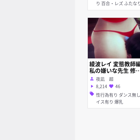
り 百合・レズ ふた
綾波レイ 変態教師
私の嫌いな先生 修
版
夜凪 超
person
8,214
46
play_arrow
favorite
sell
性行為有り ダンス無し ボ
イス有り 爆乳