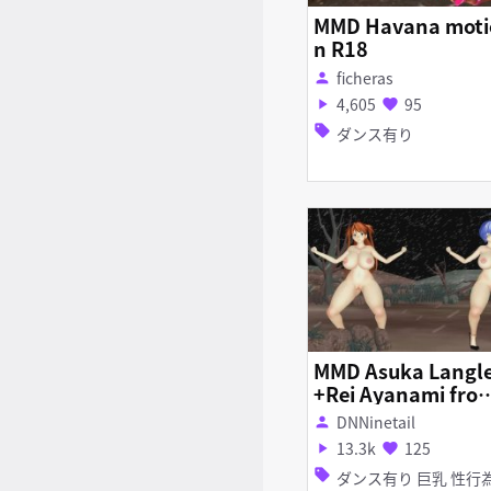
MMD Havana moti
n R18
ficheras
person
4,605
95
play_arrow
favorite
sell
ダンス有り
MMD Asuka Langl
+Rei Ayanami fro
Evangelion+Sextr
DNNinetail
person
(Anaconda) R18
13.3k
125
play_arrow
favorite
sell
ダンス有り 巨乳 性行為有