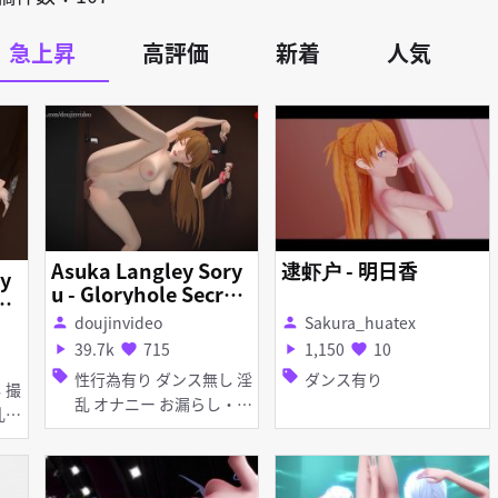
急上昇
高評価
新着
人気
Asuka Langley Sory
逮虾户 - 明日香
ry
u - Gloryhole Secret
et
s - part 3 short versi
doujinvideo
Sakura_huatex
si
person
person
on
39.7k
715
1,150
10
play_arrow
favorite
play_arrow
favorite
sell
sell
性行為有り ダンス無し 淫
ダンス有り
乱 オナニー お漏らし・潮
吹き