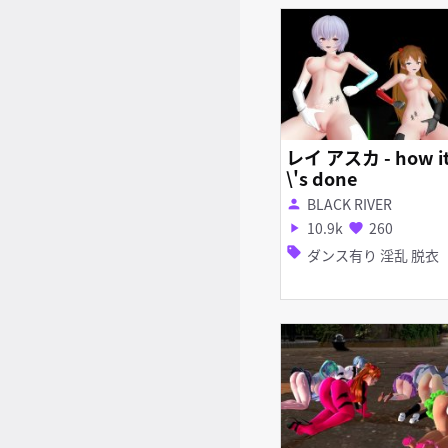
レイ アスカ - how i
\'s done
BLACK RIVER
person
10.9k
260
play_arrow
favorite
sell
ダンス有り 淫乱 脱衣