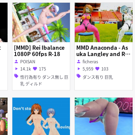
t
[MMD] Rei Ibalance
MMD Anaconda - As
1080P 60fps R-18
uka Langley and Rei
Ayanami
POISAN
ficheras
person
person
14.1k
175
5,959
103
play_arrow
favorite
play_arrow
favorite
sell
sell
性行為有り ダンス無し 巨
ダンス有り 巨乳
乳 ディルド