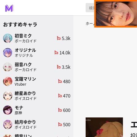
おすすめキャラ
ホーム
原作
エヴァンゲリオ
初音ミク
5.3k
emoji_flags
ボーカロイド
オリジナル
14.0k
emoji_flags
オリジナル
弱音ハク
3.5k
emoji_flags
ボーカロイド
宝鐘マリン
480
emoji_flags
Vtuber
紲星あかり
470
emoji_flags
ボイスロイド
モナ
600
emoji_flags
原神
結月ゆかり
500
emoji_flags
ボイスロイド
投
鏡音リン