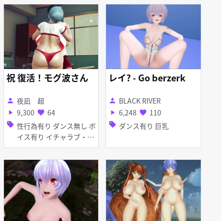
吹き 顔射 種付けプレス
手コキ フェラ 乱交
祝 復活！モグ波さん
レイ? - Go berzerk
夜凪 超
BLACK RIVER
person
person
9,300
64
6,248
110
play_arrow
favorite
play_arrow
favorite
sell
sell
性行為有り ダンス無し ボ
ダンス有り 巨乳
イス有り イチャラブ・あ
まあま 淫乱 爆乳 ブル
マ・体操着 お漏らし・潮
吹き 種付けプレス