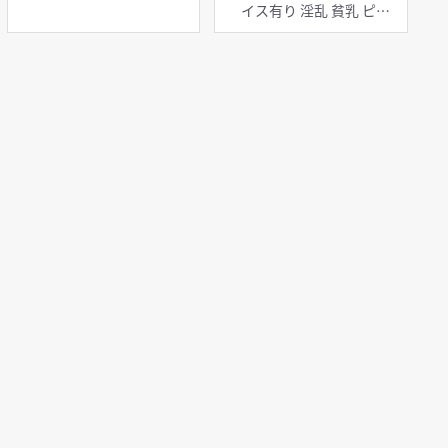
イス有り 淫乱 貧乳 ピア
ス・装飾品 マイクロ水着
羞恥