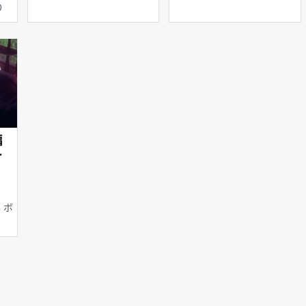
なり
編
正