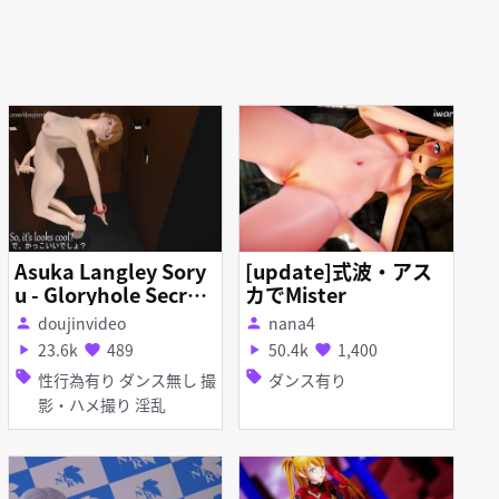
Asuka Langley Sory
[update]式波・アス
u - Gloryhole Secret
カでMister
s - part 4 short versi
doujinvideo
nana4
person
person
on
23.6k
489
50.4k
1,400
play_arrow
favorite
play_arrow
favorite
sell
sell
性行為有り ダンス無し 撮
ダンス有り
影・ハメ撮り 淫乱