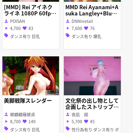
[MMD] Rei アイネク
MMD Rei Ayanami+A
ライネ 1080P 60fps
suka Langley+Blue
R-18
Goddess (Worth It)
POISAN
DNNinetail
person
person
R18
4,700
83
7,600
76
play_arrow
favorite
play_arrow
favorite
sell
sell
ダンス有り 巨乳
ダンス有り 爆乳
美脚戦隊スレンダー
文化祭の出し物として
企画したストリップシ
ョーで舞うモグ波さん
繧繝繝薙繧貞
夜凪 超
person
person
8,700
149
5,700
45
play_arrow
favorite
play_arrow
favorite
sell
sell
ダンス有り 巨乳
性行為有り ダンス有り ボ