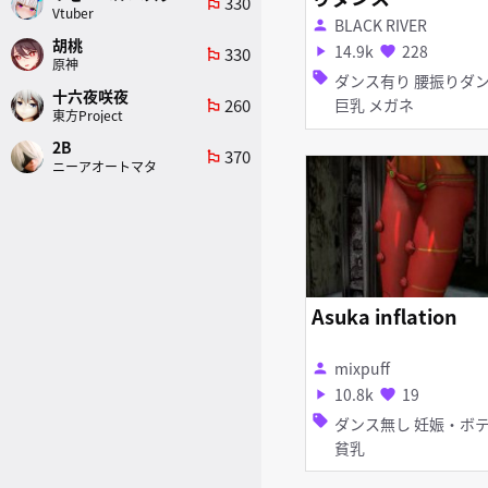
330
emoji_flags
Vtuber
BLACK RIVER
person
胡桃
14.9k
228
330
play_arrow
favorite
emoji_flags
原神
sell
ダンス有り 腰振りダンス
十六夜咲夜
260
巨乳 メガネ
emoji_flags
東方Project
2B
370
emoji_flags
ニーアオートマタ
Asuka inflation
mixpuff
person
10.8k
19
play_arrow
favorite
sell
ダンス無し 妊娠・ボテ腹
貧乳