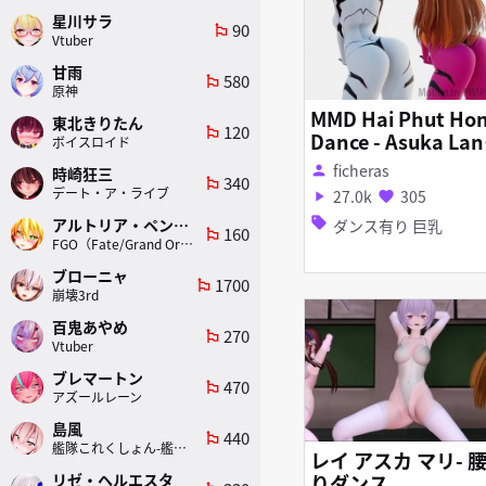
星川サラ
90
emoji_flags
Vtuber
甘雨
580
emoji_flags
原神
MMD Hai Phut Ho
東北きりたん
120
emoji_flags
Dance - Asuka Lan
ボイスロイド
ey and Rei Ayana
ficheras
person
時崎狂三
340
emoji_flags
デート・ア・ライブ
27.0k
305
play_arrow
favorite
sell
アルトリア・ペンドラゴン(ランサー)
ダンス有り 巨乳
160
emoji_flags
FGO（Fate/Grand Order）
ブローニャ
1700
emoji_flags
崩壊3rd
百鬼あやめ
270
emoji_flags
Vtuber
ブレマートン
470
emoji_flags
アズールレーン
島風
440
emoji_flags
艦隊これくしょん-艦これ-
レイ アスカ マリ- 腰振
りダンス
リゼ・ヘルエスタ