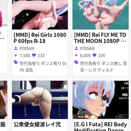
n
[MMD] Rei Girls 1080
[MMD] Rei FLY ME TO
gl
P 60fps R-18
THE MOON 1080P 6
mi
0fps R-18 [Rev2]
POISAN
POISAN
person
person
7,580
133
6,000
100
play_arrow
favorite
play_arrow
favorite
sell
sell
性行為有り ダンス有り Gi
性行為有り ダンス無し 百
rls 淫乱
合・レズ ディルド
公衆便女綾波レイ弐
[E.G l Futa] REI Body
Modification Dance