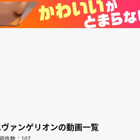
search
キャラ
作者
ン
エヴァンゲリオンの動画一覧
稿件数：107