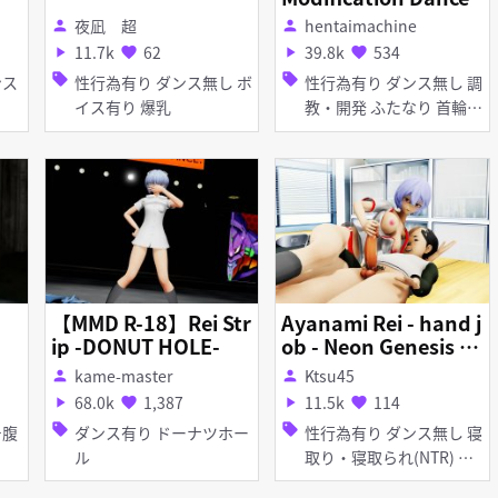
夜凪 超
hentaimachine
person
person
11.7k
62
39.8k
534
play_arrow
favorite
play_arrow
favorite
sell
sell
性行為有り ダンス無し ボ
性行為有り ダンス無し 調
イス有り 爆乳
教・開発 ふたなり 首輪・
鎖・拘束具 ディルド バイ
ブ・ローター ピアス・装
飾品 アナル責め 拘束
【MMD R-18】Rei Str
Ayanami Rei - hand j
ip -DONUT HOLE-
ob - Neon Genesis Ev
angelion sex 綾波 レ
kame-master
Ktsu45
person
person
イ セックス 新世紀エ
68.0k
1,387
11.5k
114
play_arrow
favorite
play_arrow
favorite
ヴァンゲリオン ntr
sell
sell
ダンス有り ドーナツホー
性行為有り ダンス無し 寝
ル
取り・寝取られ(NTR) 巨
乳 手コキ 女性上位