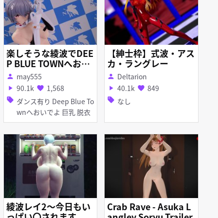
楽しそうな綾波でDEE
【紳士枠】式波・アス
P BLUE TOWNへおい
カ・ラングレー
でよ
may555
Deltarion
person
person
90.1k
1,568
40.1k
849
play_arrow
favorite
play_arrow
favorite
sell
sell
ダンス有り Deep Blue To
なし
wnへおいでよ 巨乳 脱衣
綾波レイ2～今日もい
Crab Rave - Asuka L
っぱい〇されます
angley Soryu Trailer