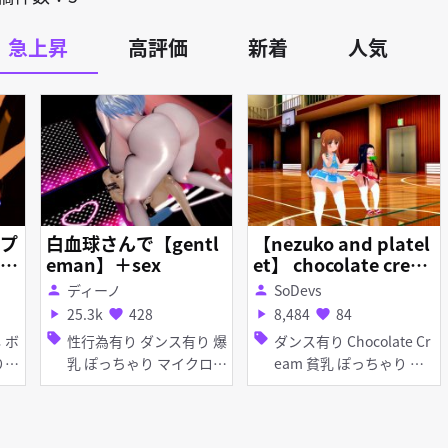
急上昇
高評価
新着
人気
プ
白血球さんで【gentl
【nezuko and platel
eman】＋sex
et】 chocolate crea
す
m
ディーノ
SoDevs
person
person
25.3k
428
8,484
84
play_arrow
favorite
play_arrow
favorite
sell
sell
性行為有り ダンス有り 爆
ダンス有り Chocolate Cr
乳 ぽっちゃり マイクロ水
eam 貧乳 ぽっちゃり ぷ
着 女性上位
に 脱衣