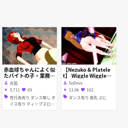
赤血球ちゃんによく似
【Nezuko & Platele
たバイトの子・業務中
t】 Wiggle Wiggle
に倉庫の奥で先輩と…
【Strip Version】
炎狐
SoDevs
person
person
『捨てたら承知しませ
3,711
69
11.0k
162
play_arrow
favorite
play_arrow
favorite
んよ？』
sell
sell
性行為有り ダンス無し ボ
ダンス有り 貧乳 ぷに
イス有り ディープスロー
ト フェラ イチャラブ・あ
まあま アヘ顔 口内射精