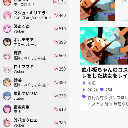
1.3k
emoji_flags
ボーカロイド
マシュ・キリエライト
440
emoji_flags
FGO（Fate/Grand Order）
湊あくあ
510
emoji_flags
Vtuber
ボルチモア
390
emoji_flags
アズールレーン
鹿島
560
emoji_flags
艦隊これくしょん-艦これ-
白上フブキ
250
血小板ちゃんのコス
emoji_flags
Vtuber
レをした幼女をレイ
鈴谷
プ！『言う事聞きま
390
emoji_flags
炎狐
person
艦隊これくしょん-艦これ-
から…』
20.2k
254
play_arrow
favorite
星街すいせい
230
emoji_flags
sell
性行為有り ダンス無し ボ
vtuber
イス有り 陵辱 無理やり
雷電将軍
910
emoji_flags
貧乳 ぷに
原神
沙花叉クロヱ
380
emoji_flags
Vtuber