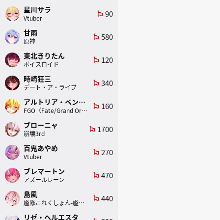
星川サラ
90
emoji_flags
Vtuber
甘雨
580
emoji_flags
原神
東北きりたん
120
emoji_flags
ボイスロイド
時崎狂三
340
emoji_flags
デート・ア・ライブ
アルトリア・ペンドラゴン(ランサー)
160
emoji_flags
FGO（Fate/Grand Order）
ブローニャ
1700
emoji_flags
崩壊3rd
百鬼あやめ
270
emoji_flags
Vtuber
ブレマートン
470
emoji_flags
アズールレーン
島風
440
emoji_flags
艦隊これくしょん-艦これ-
リゼ・ヘルエスタ