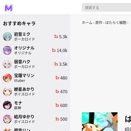
おすすめキャラ
ホーム
原作
はたらく細胞
初音ミク
5.3k
emoji_flags
ボーカロイド
オリジナル
14.0k
emoji_flags
オリジナル
弱音ハク
3.5k
emoji_flags
ボーカロイド
宝鐘マリン
480
emoji_flags
Vtuber
紲星あかり
470
emoji_flags
ボイスロイド
モナ
600
emoji_flags
原神
結月ゆかり
500
emoji_flags
ボイスロイド
投
鏡音リン