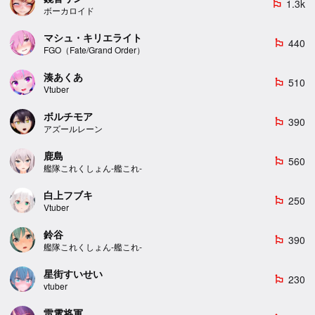
1.3k
emoji_flags
ボーカロイド
マシュ・キリエライト
440
emoji_flags
FGO（Fate/Grand Order）
湊あくあ
510
emoji_flags
Vtuber
ボルチモア
390
emoji_flags
アズールレーン
鹿島
560
emoji_flags
艦隊これくしょん-艦これ-
白上フブキ
250
emoji_flags
Vtuber
鈴谷
390
emoji_flags
艦隊これくしょん-艦これ-
星街すいせい
230
emoji_flags
vtuber
雷電将軍