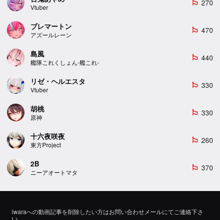
270
emoji_flags
Vtuber
ブレマートン
470
emoji_flags
アズールレーン
島風
440
emoji_flags
艦隊これくしょん-艦これ-
リゼ・ヘルエスタ
330
emoji_flags
Vtuber
胡桃
330
emoji_flags
原神
十六夜咲夜
260
emoji_flags
東方Project
2B
370
emoji_flags
ニーアオートマタ
iwaraへの動画記事を削除したい方はお問い合わせメールにてご連絡下さ
い。