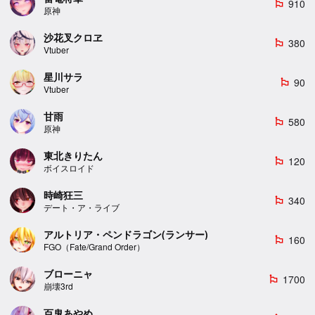
910
emoji_flags
原神
沙花叉クロヱ
380
emoji_flags
Vtuber
星川サラ
90
emoji_flags
Vtuber
甘雨
580
emoji_flags
原神
東北きりたん
120
emoji_flags
ボイスロイド
時崎狂三
340
emoji_flags
デート・ア・ライブ
アルトリア・ペンドラゴン(ランサー)
160
emoji_flags
FGO（Fate/Grand Order）
ブローニャ
1700
emoji_flags
崩壊3rd
百鬼あやめ