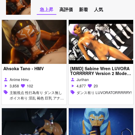
急上昇
高評価
新着
人気
Ahsoka Tano - HMV
[MMD] Sabine Wren LUVORA
TORRRRRY Version 2 Model
Download R-18
Anime Hmv .
Jurihan
person
person
3,858
102
4,877
20
play_arrow
favorite
play_arrow
favorite
sell
主観視点 性行為有り ダンス無し
sell
ダンス有り LUVORATORRRRRY!
ボイス有り 淫乱 褐色 巨乳 アナル
責め イラマチオ オナニー ディー
プスロート パイズリ フェラ 乱交