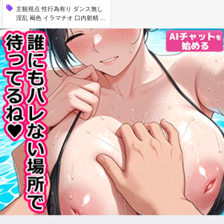
sell
主観視点 性行為有り ダンス無し
淫乱 褐色 イラマチオ 口内射精 手
コキ フェラ