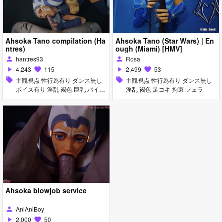
Ahsoka Tano compilation (Ha
Ahsoka Tano (Star Wars) | En
ntres)
ough (Miami) [HMV]
hantres93
Rosa
person
person
4,243
115
2,499
53
play_arrow
favorite
play_arrow
favorite
sell
主観視点 性行為有り ダンス無し
sell
主観視点 性行為有り ダンス無し
ボイス有り 淫乱 褐色 巨乳 バイ
淫乱 褐色 足コキ 拘束 フェラ
ブ・ローター アナル責め 顔射 デ
ィープスロート 手コキ フェラ 乱
交
Ahsoka blowjob service
AniAniBoy
person
2,000
50
play_arrow
favorite