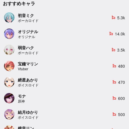
おすすめキャラ
初音ミク
5.3k
emoji_flags
ボーカロイド
オリジナル
14.0k
emoji_flags
オリジナル
弱音ハク
3.5k
emoji_flags
ボーカロイド
宝鐘マリン
480
emoji_flags
Vtuber
紲星あかり
470
emoji_flags
ボイスロイド
モナ
600
emoji_flags
原神
結月ゆかり
500
emoji_flags
ボイスロイド
鏡音リン