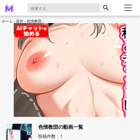
search
ホーム
原作
色情教団
色情教団の動画一覧
投稿件数：1