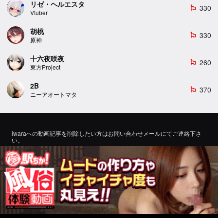
リゼ・ヘルエスタ
330
emoji_flags
Vtuber
胡桃
330
emoji_flags
原神
十六夜咲夜
260
emoji_flags
東方Project
2B
370
emoji_flags
ニーアオートマタ
iwaraへの動画記事を削除したい方はお問い合わせメールにてご連絡下さ
い。
If you would like to remove a video article to iwara, please contact us by
email for inquiry.
お問い合わせ
©2022 エロMMDTube