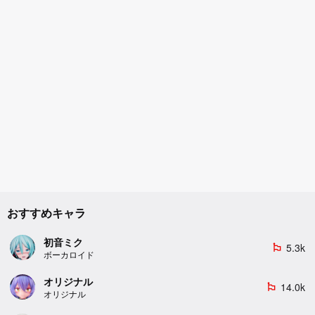
おすすめキャラ
初音ミク
5.3k
emoji_flags
ボーカロイド
オリジナル
14.0k
emoji_flags
オリジナル