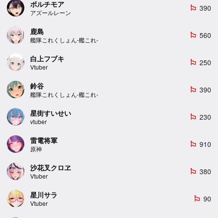
ボルチモア
390
emoji_flags
アズールレーン
鹿島
560
emoji_flags
艦隊これくしょん-艦これ-
白上フブキ
250
emoji_flags
Vtuber
鈴谷
390
emoji_flags
艦隊これくしょん-艦これ-
星街すいせい
230
emoji_flags
vtuber
雷電将軍
910
emoji_flags
原神
沙花叉クロヱ
380
emoji_flags
Vtuber
星川サラ
90
emoji_flags
Vtuber