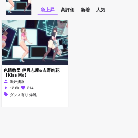
急上昇
高評価
新着
人気
色情教団 伊月志摩&吉野絢花
【Kiss Me】
瞬奸姨洞
person
12.6k
214
play_arrow
favorite
sell
ダンス有り 爆乳