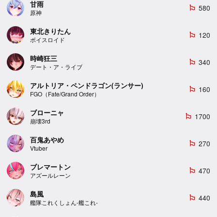
甘雨
580
emoji_flags
原神
東北きりたん
120
emoji_flags
ボイスロイド
時崎狂三
340
emoji_flags
デート・ア・ライブ
アルトリア・ペンドラゴン(ランサー)
160
emoji_flags
FGO（Fate/Grand Order）
ブローニャ
1700
emoji_flags
崩壊3rd
百鬼あやめ
270
emoji_flags
Vtuber
ブレマートン
470
emoji_flags
アズールレーン
島風
440
emoji_flags
艦隊これくしょん-艦これ-