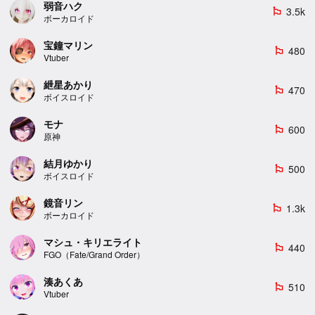
弱音ハク
3.5k
emoji_flags
ボーカロイド
宝鐘マリン
480
emoji_flags
Vtuber
紲星あかり
470
emoji_flags
ボイスロイド
モナ
600
emoji_flags
原神
結月ゆかり
500
emoji_flags
ボイスロイド
鏡音リン
1.3k
emoji_flags
ボーカロイド
マシュ・キリエライト
440
emoji_flags
FGO（Fate/Grand Order）
湊あくあ
510
emoji_flags
Vtuber