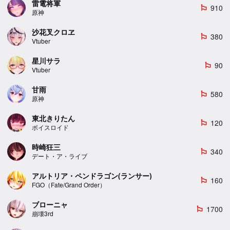
雷電将軍
910
emoji_flags
原神
沙花叉クロヱ
380
emoji_flags
Vtuber
星川サラ
90
emoji_flags
Vtuber
甘雨
580
emoji_flags
原神
東北きりたん
120
emoji_flags
ボイスロイド
時崎狂三
340
emoji_flags
デート・ア・ライブ
アルトリア・ペンドラゴン(ランサー)
160
emoji_flags
FGO（Fate/Grand Order）
ブローニャ
1700
emoji_flags
崩壊3rd