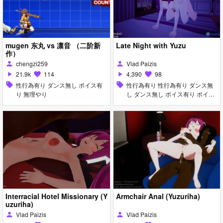
mugen 东丸 vs 凛音 （二阶新
Late Night with Yuzu
作）
chengzi259
Vlad Paizis
person
person
21.9k
114
4,390
98
play_arrow
favorite
play_arrow
favorite
sell
性行為有り ダンス無し ボイス有
sell
性行為有り 性行為有り ダンス無
り 無理やり
し ダンス無し ボイス有り ボイス
有り 巨乳 巨乳
Interracial Hotel Missionary (Y
Armchair Anal (Yuzuriha)
uzuriha)
Vlad Paizis
Vlad Paizis
person
person