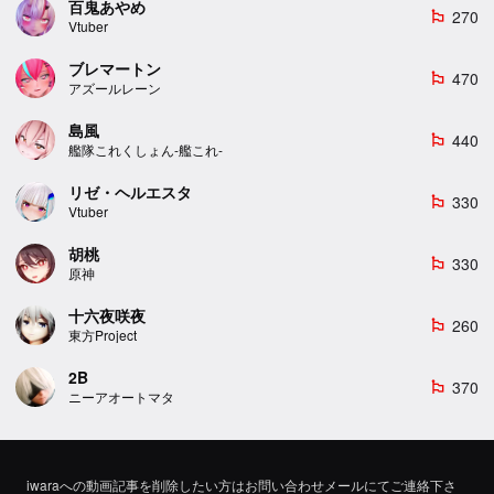
百鬼あやめ
270
emoji_flags
Vtuber
ブレマートン
470
emoji_flags
アズールレーン
島風
440
emoji_flags
艦隊これくしょん-艦これ-
リゼ・ヘルエスタ
330
emoji_flags
Vtuber
胡桃
330
emoji_flags
原神
十六夜咲夜
260
emoji_flags
東方Project
2B
370
emoji_flags
ニーアオートマタ
iwaraへの動画記事を削除したい方はお問い合わせメールにてご連絡下さ