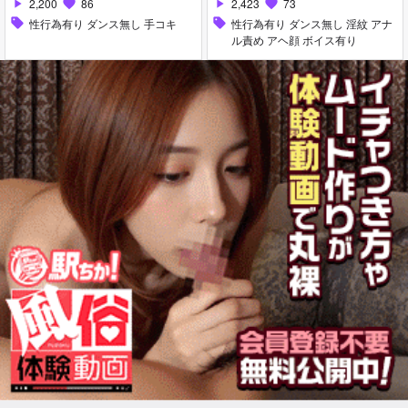
2,200
86
2,423
73
play_arrow
favorite
play_arrow
favorite
sell
性行為有り ダンス無し 手コキ
sell
性行為有り ダンス無し 淫紋 アナ
ル責め アヘ顔 ボイス有り