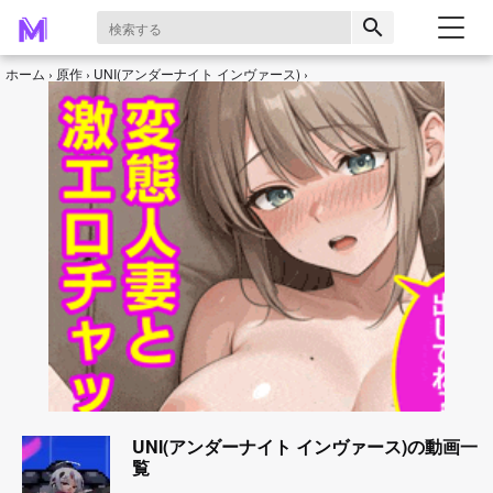
search
ホーム
原作
UNI(アンダーナイト インヴァース)
UNI(アンダーナイト インヴァース)の動画一
覧