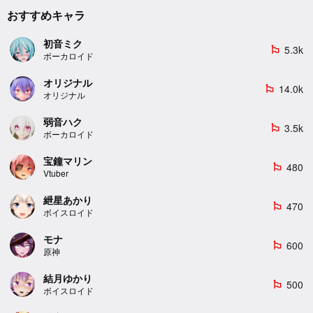
おすすめキャラ
初音ミク
5.3k
emoji_flags
ボーカロイド
オリジナル
14.0k
emoji_flags
オリジナル
弱音ハク
3.5k
emoji_flags
ボーカロイド
宝鐘マリン
480
emoji_flags
Vtuber
紲星あかり
470
emoji_flags
ボイスロイド
モナ
600
emoji_flags
原神
結月ゆかり
500
emoji_flags
ボイスロイド