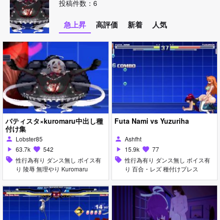
投稿件数：6
急上昇
高評価
新着
人気
バティスタ×kuromaru中出し種
Futa Nami vs Yuzuriha
付け集
Lobster85
Ashfht
person
person
63.7k
542
15.9k
77
play_arrow
favorite
play_arrow
favorite
sell
性行為有り ダンス無し ボイス有
sell
性行為有り ダンス無し ボイス有
り 陵辱 無理やり Kuromaru
り 百合・レズ 種付けプレス