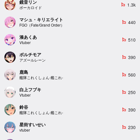
鏡音リン
1.3k
emoji_flags
ボーカロイド
マシュ・キリエライト
440
emoji_flags
FGO（Fate/Grand Order）
湊あくあ
510
emoji_flags
Vtuber
ボルチモア
390
emoji_flags
アズールレーン
鹿島
560
emoji_flags
艦隊これくしょん-艦これ-
白上フブキ
250
emoji_flags
Vtuber
鈴谷
390
emoji_flags
艦隊これくしょん-艦これ-
星街すいせい
230
emoji_flags
vtuber