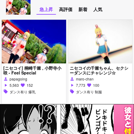
急上昇
高評価
新着
人気
[ニセコイ] 桐崎千棘 , 小野寺小
ニセコイの千棘ちゃん、セクシ
咲 - Feel Special
ーダンスにチャレンジ☆
papagoing
maro-chan
person
person
5,563
152
7,773
100
play_arrow
favorite
play_arrow
favorite
sell
ダンス有り 爆乳
sell
ダンス有り 制服