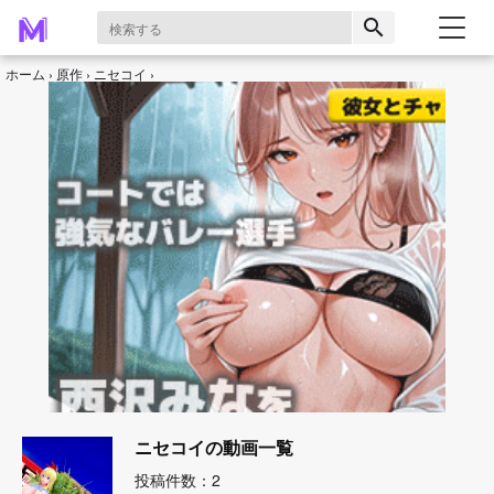
search
ホーム
原作
ニセコイ
ニセコイの動画一覧
投稿件数：2