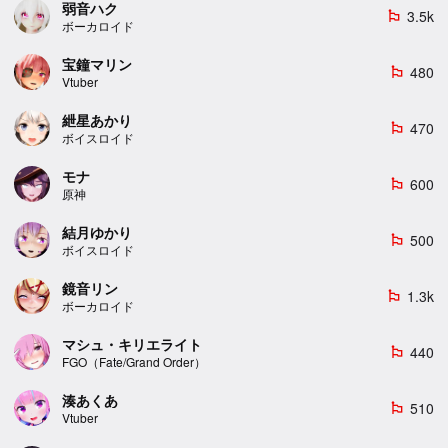
弱音ハク
3.5k
emoji_flags
ボーカロイド
宝鐘マリン
480
emoji_flags
Vtuber
紲星あかり
470
emoji_flags
ボイスロイド
モナ
600
emoji_flags
原神
結月ゆかり
500
emoji_flags
ボイスロイド
鏡音リン
1.3k
emoji_flags
ボーカロイド
マシュ・キリエライト
440
emoji_flags
FGO（Fate/Grand Order）
湊あくあ
510
emoji_flags
Vtuber