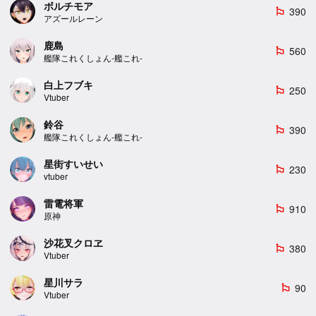
ボルチモア
390
emoji_flags
アズールレーン
鹿島
560
emoji_flags
艦隊これくしょん-艦これ-
白上フブキ
250
emoji_flags
Vtuber
鈴谷
390
emoji_flags
艦隊これくしょん-艦これ-
星街すいせい
230
emoji_flags
vtuber
雷電将軍
910
emoji_flags
原神
沙花叉クロヱ
380
emoji_flags
Vtuber
星川サラ
90
emoji_flags
Vtuber