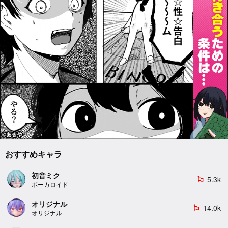
おすすめキャラ
初音ミク
5.3k
emoji_flags
ボーカロイド
オリジナル
14.0k
emoji_flags
オリジナル