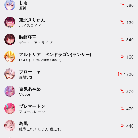
甘雨
580
emoji_flags
原神
東北きりたん
120
emoji_flags
ボイスロイド
時崎狂三
340
emoji_flags
デート・ア・ライブ
アルトリア・ペンドラゴン(ランサー)
160
emoji_flags
FGO（Fate/Grand Order）
ブローニャ
1700
emoji_flags
崩壊3rd
百鬼あやめ
270
emoji_flags
Vtuber
ブレマートン
470
emoji_flags
アズールレーン
島風
440
emoji_flags
艦隊これくしょん-艦これ-