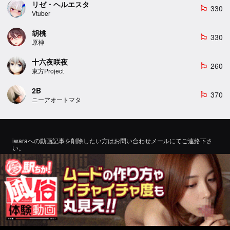
リゼ・ヘルエスタ
330
emoji_flags
Vtuber
胡桃
330
emoji_flags
原神
十六夜咲夜
260
emoji_flags
東方Project
2B
370
emoji_flags
ニーアオートマタ
iwaraへの動画記事を削除したい方はお問い合わせメールにてご連絡下さ
い。
If you would like to remove a video article to iwara, please contact us by
email for inquiry.
お問い合わせ
©2022 エロMMDTube