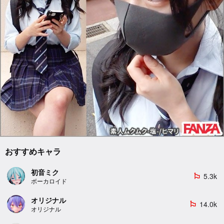
おすすめキャラ
初音ミク
5.3k
emoji_flags
ボーカロイド
オリジナル
14.0k
emoji_flags
オリジナル