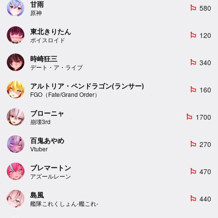
甘雨
580
emoji_flags
原神
東北きりたん
120
emoji_flags
ボイスロイド
時崎狂三
340
emoji_flags
デート・ア・ライブ
アルトリア・ペンドラゴン(ランサー)
160
emoji_flags
FGO（Fate/Grand Order）
ブローニャ
1700
emoji_flags
崩壊3rd
百鬼あやめ
270
emoji_flags
Vtuber
ブレマートン
470
emoji_flags
アズールレーン
島風
440
emoji_flags
艦隊これくしょん-艦これ-