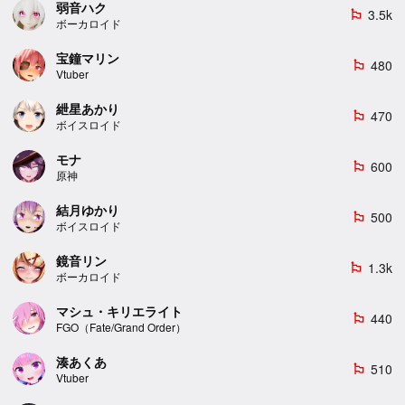
弱音ハク
3.5k
emoji_flags
ボーカロイド
宝鐘マリン
480
emoji_flags
Vtuber
紲星あかり
470
emoji_flags
ボイスロイド
モナ
600
emoji_flags
原神
結月ゆかり
500
emoji_flags
ボイスロイド
鏡音リン
1.3k
emoji_flags
ボーカロイド
マシュ・キリエライト
440
emoji_flags
FGO（Fate/Grand Order）
湊あくあ
510
emoji_flags
Vtuber