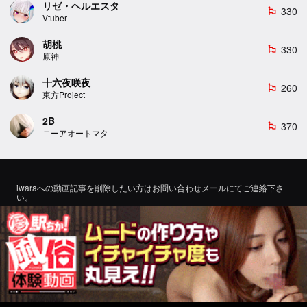
リゼ・ヘルエスタ
330
emoji_flags
Vtuber
胡桃
330
emoji_flags
原神
十六夜咲夜
260
emoji_flags
東方Project
2B
370
emoji_flags
ニーアオートマタ
iwaraへの動画記事を削除したい方はお問い合わせメールにてご連絡下さ
い。
If you would like to remove a video article to iwara, please contact us by
email for inquiry.
お問い合わせ
©2022 エロMMDTube