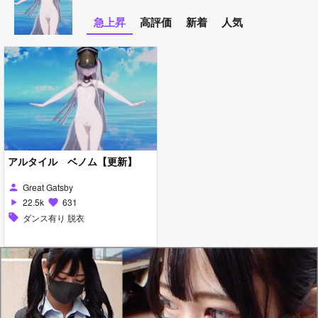
急上昇
高評価
新着
人気
アルタイル ベノム【更新】
Great Gatsby
person
22.5k
631
play_arrow
favorite
sell
ダンス有り 脱衣