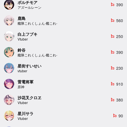
ボルチモア
390
emoji_flags
アズールレーン
鹿島
560
emoji_flags
艦隊これくしょん-艦これ-
白上フブキ
250
emoji_flags
Vtuber
鈴谷
390
emoji_flags
艦隊これくしょん-艦これ-
星街すいせい
230
emoji_flags
vtuber
雷電将軍
910
emoji_flags
原神
沙花叉クロヱ
380
emoji_flags
Vtuber
星川サラ
90
emoji_flags
Vtuber