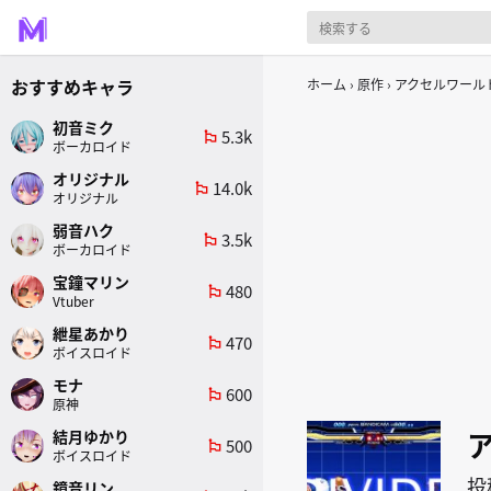
おすすめキャラ
ホーム
原作
アクセルワール
初音ミク
5.3k
emoji_flags
ボーカロイド
オリジナル
14.0k
emoji_flags
オリジナル
弱音ハク
3.5k
emoji_flags
ボーカロイド
宝鐘マリン
480
emoji_flags
Vtuber
紲星あかり
470
emoji_flags
ボイスロイド
モナ
600
emoji_flags
原神
結月ゆかり
500
emoji_flags
ボイスロイド
投
鏡音リン