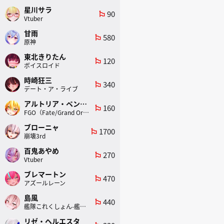
星川サラ
90
emoji_flags
Vtuber
甘雨
580
emoji_flags
原神
東北きりたん
120
emoji_flags
ボイスロイド
時崎狂三
340
emoji_flags
デート・ア・ライブ
アルトリア・ペンドラゴン(ランサー)
160
emoji_flags
FGO（Fate/Grand Order）
ブローニャ
1700
emoji_flags
崩壊3rd
百鬼あやめ
270
emoji_flags
Vtuber
ブレマートン
470
emoji_flags
アズールレーン
島風
440
emoji_flags
艦隊これくしょん-艦これ-
リゼ・ヘルエスタ