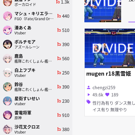
1.3k
emoji_flags
ボーカロイド
マシュ・キリエライト
440
emoji_flags
FGO（Fate/Grand Order）
湊あくあ
510
emoji_flags
Vtuber
ボルチモア
390
emoji_flags
アズールレーン
鹿島
560
emoji_flags
艦隊これくしょん-艦これ-
白上フブキ
250
mugen r18黑雪姬
emoji_flags
Vtuber
鈴谷
390
emoji_flags
chengzi259
person
艦隊これくしょん-艦これ-
49.6k
189
play_arrow
favorite
星街すいせい
230
emoji_flags
sell
性行為有り ダンス無し ボ
vtuber
イス有り 無理やり
雷電将軍
910
emoji_flags
原神
沙花叉クロヱ
380
emoji_flags
Vtuber