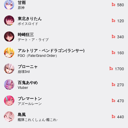
甘雨
580
emoji_flags
原神
東北きりたん
120
emoji_flags
ボイスロイド
時崎狂三
340
emoji_flags
デート・ア・ライブ
アルトリア・ペンドラゴン(ランサー)
160
emoji_flags
FGO（Fate/Grand Order）
ブローニャ
1700
emoji_flags
崩壊3rd
百鬼あやめ
270
emoji_flags
Vtuber
ブレマートン
470
emoji_flags
アズールレーン
島風
440
emoji_flags
艦隊これくしょん-艦これ-