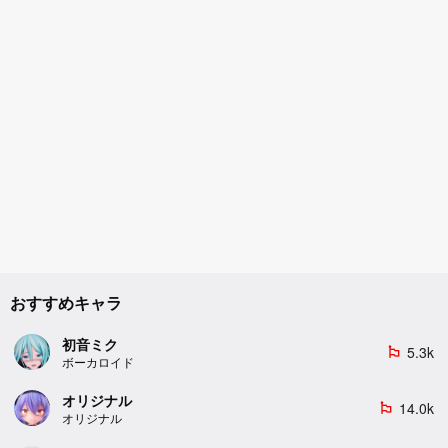
おすすめキャラ
初音ミク
5.3k
emoji_flags
ボーカロイド
オリジナル
14.0k
emoji_flags
オリジナル