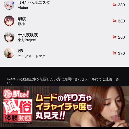
リゼ・ヘルエスタ
330
emoji_flags
Vtuber
胡桃
330
emoji_flags
原神
十六夜咲夜
260
emoji_flags
東方Project
2B
370
emoji_flags
ニーアオートマタ
iwaraへの動画記事を削除したい方はお問い合わせメールにてご連絡下さ
い。
If you would like to remove a video article to iwara, please contact us by
email for inquiry.
お問い合わせ
©2022 エロMMDTube