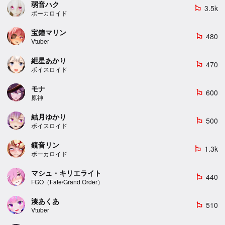
弱音ハク
3.5k
emoji_flags
ボーカロイド
宝鐘マリン
480
emoji_flags
Vtuber
紲星あかり
470
emoji_flags
ボイスロイド
モナ
600
emoji_flags
原神
結月ゆかり
500
emoji_flags
ボイスロイド
鏡音リン
1.3k
emoji_flags
ボーカロイド
マシュ・キリエライト
440
emoji_flags
FGO（Fate/Grand Order）
湊あくあ
510
emoji_flags
Vtuber