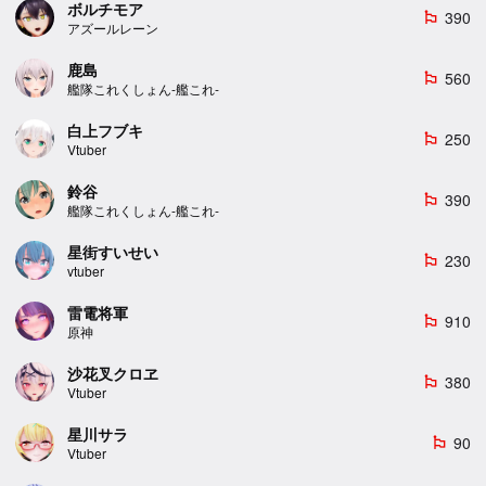
ボルチモア
390
emoji_flags
アズールレーン
鹿島
560
emoji_flags
艦隊これくしょん-艦これ-
白上フブキ
250
emoji_flags
Vtuber
鈴谷
390
emoji_flags
艦隊これくしょん-艦これ-
星街すいせい
230
emoji_flags
vtuber
雷電将軍
910
emoji_flags
原神
沙花叉クロヱ
380
emoji_flags
Vtuber
星川サラ
90
emoji_flags
Vtuber