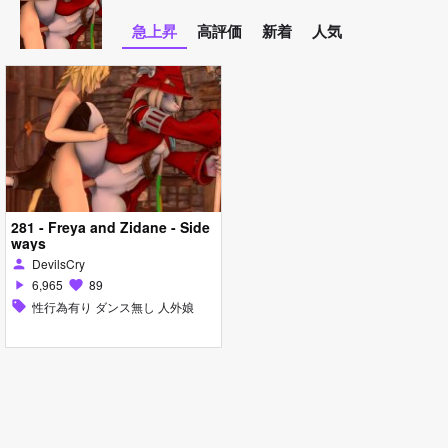
急上昇
高評価
新着
人気
281 - Freya and Zidane - Side
ways
DevilsCry
person
6,965
89
play_arrow
favorite
sell
性行為有り ダンス無し 人外娘