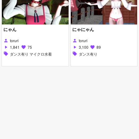
にゃん
にゃにゃん
toruri
toruri
person
person
1,841
75
3,100
89
play_arrow
favorite
play_arrow
favorite
sell
ダンス有り マイクロ水着
sell
ダンス有り