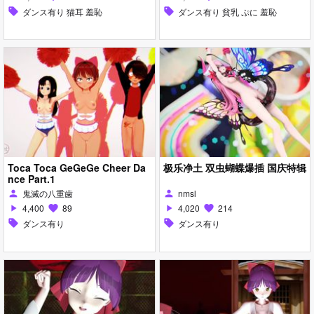
sell
ダンス有り 猫耳 羞恥
sell
ダンス有り 貧乳 ぷに 羞恥
Toca Toca GeGeGe Cheer Da
极乐净土 双虫蝴蝶爆插 国庆特辑
nce Part.1
鬼滅の八重歯
nmsl
person
person
4,400
89
4,020
214
play_arrow
favorite
play_arrow
favorite
sell
ダンス有り
sell
ダンス有り