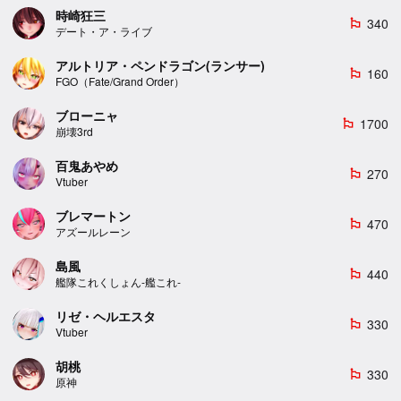
時崎狂三
340
emoji_flags
デート・ア・ライブ
アルトリア・ペンドラゴン(ランサー)
160
emoji_flags
FGO（Fate/Grand Order）
ブローニャ
1700
emoji_flags
崩壊3rd
百鬼あやめ
270
emoji_flags
Vtuber
ブレマートン
470
emoji_flags
アズールレーン
島風
440
emoji_flags
艦隊これくしょん-艦これ-
リゼ・ヘルエスタ
330
emoji_flags
Vtuber
胡桃
330
emoji_flags
原神