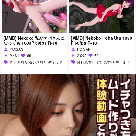
[MMD] Nekoko 私がオバさんに
[MMD] Nekoko Iroha Uta 1080
なっても 1080P 60fps R-18
P 60fps R-18
POISAN
POISAN
person
person
2,461
68
2,093
63
play_arrow
favorite
play_arrow
favorite
sell
性行為有り ダンス有り ディルド
sell
性行為有り ダンス有り ディルド