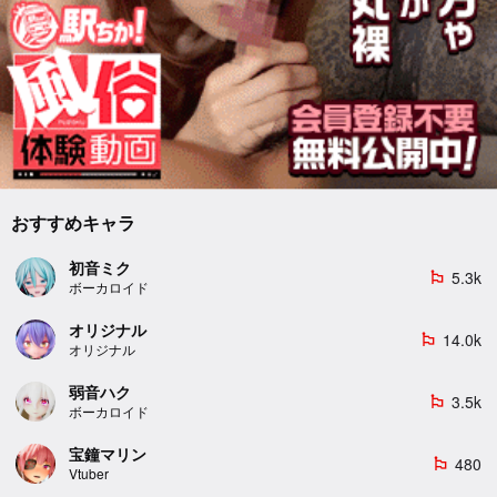
おすすめキャラ
初音ミク
5.3k
emoji_flags
ボーカロイド
オリジナル
14.0k
emoji_flags
オリジナル
弱音ハク
3.5k
emoji_flags
ボーカロイド
宝鐘マリン
480
emoji_flags
Vtuber