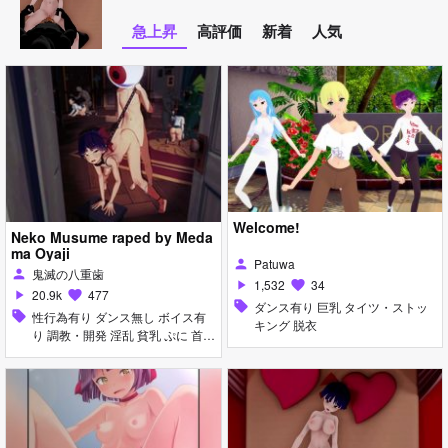
急上昇
高評価
新着
人気
Welcome!
Neko Musume raped by Meda
ma Oyaji
Patuwa
person
鬼滅の八重歯
person
1,532
34
play_arrow
favorite
20.9k
477
play_arrow
favorite
sell
ダンス有り 巨乳 タイツ・ストッ
sell
性行為有り ダンス無し ボイス有
キング 脱衣
り 調教・開発 淫乱 貧乳 ぷに 首
輪・鎖・拘束具 アヘ顔