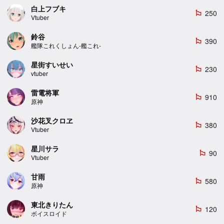
白上フブキ
250
emoji_flags
Vtuber
鈴谷
390
emoji_flags
艦隊これくしょん-艦これ-
星街すいせい
230
emoji_flags
vtuber
雷電将軍
910
emoji_flags
原神
沙花叉クロヱ
380
emoji_flags
Vtuber
星川サラ
90
emoji_flags
Vtuber
甘雨
580
emoji_flags
原神
東北きりたん
120
emoji_flags
ボイスロイド