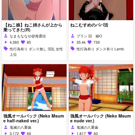
【ねこ娘】ねこ姉さんが上から
ねこむすめのパパ活
乗ってきた(R)
なまもななせ@海通信
ブラン 旧 秘O
person
person
4,360
85
35.4k
739
play_arrow
favorite
play_arrow
favorite
sell
性行為有り ダンス無し 淫乱 女性
sell
性行為有り ダンス有り Lamb.
上位
強風オールバック (Neko Msum
強風オールバック (Neko Msum
e half-naked ver.)
e nude ver.)
鬼滅の八重歯
鬼滅の八重歯
person
person
3,172
69
1,817
60
play_arrow
favorite
play_arrow
favorite