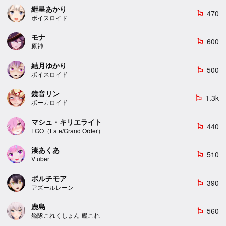
紲星あかり
470
emoji_flags
ボイスロイド
モナ
600
emoji_flags
原神
結月ゆかり
500
emoji_flags
ボイスロイド
鏡音リン
1.3k
emoji_flags
ボーカロイド
マシュ・キリエライト
440
emoji_flags
FGO（Fate/Grand Order）
湊あくあ
510
emoji_flags
Vtuber
ボルチモア
390
emoji_flags
アズールレーン
鹿島
560
emoji_flags
艦隊これくしょん-艦これ-