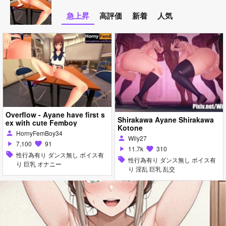
急上昇
高評価
新着
人気
Overflow - Ayane have first s
Shirakawa Ayane Shirakawa
ex with cute Femboy
Kotone
HornyFemBoy34
person
Wily27
person
7,100
91
play_arrow
favorite
11.7k
310
play_arrow
favorite
sell
性行為有り ダンス無し ボイス有
sell
性行為有り ダンス無し ボイス有
り 巨乳 オナニー
り 淫乱 巨乳 乱交