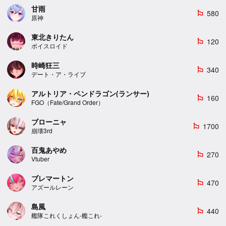
甘雨
580
emoji_flags
原神
東北きりたん
120
emoji_flags
ボイスロイド
時崎狂三
340
emoji_flags
デート・ア・ライブ
アルトリア・ペンドラゴン(ランサー)
160
emoji_flags
FGO（Fate/Grand Order）
ブローニャ
1700
emoji_flags
崩壊3rd
百鬼あやめ
270
emoji_flags
Vtuber
ブレマートン
470
emoji_flags
アズールレーン
島風
440
emoji_flags
艦隊これくしょん-艦これ-