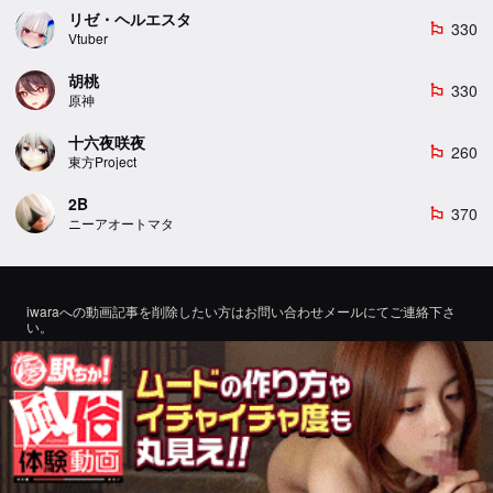
リゼ・ヘルエスタ
330
emoji_flags
Vtuber
胡桃
330
emoji_flags
原神
十六夜咲夜
260
emoji_flags
東方Project
2B
370
emoji_flags
ニーアオートマタ
iwaraへの動画記事を削除したい方はお問い合わせメールにてご連絡下さ
い。
If you would like to remove a video article to iwara, please contact us by
email for inquiry.
お問い合わせ
©2022 エロMMDTube