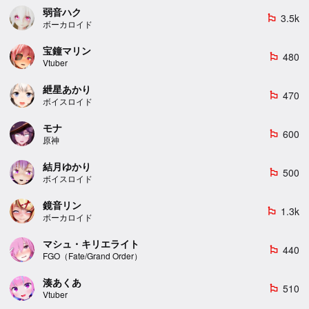
弱音ハク
3.5k
emoji_flags
ボーカロイド
宝鐘マリン
480
emoji_flags
Vtuber
紲星あかり
470
emoji_flags
ボイスロイド
モナ
600
emoji_flags
原神
結月ゆかり
500
emoji_flags
ボイスロイド
鏡音リン
1.3k
emoji_flags
ボーカロイド
マシュ・キリエライト
440
emoji_flags
FGO（Fate/Grand Order）
湊あくあ
510
emoji_flags
Vtuber