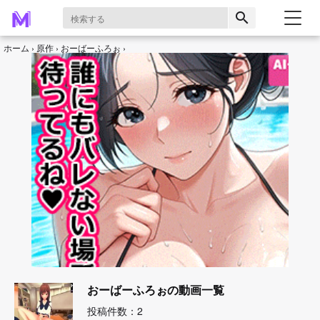
search
ホーム
原作
おーばーふろぉ
おーばーふろぉの動画一覧
投稿件数：2