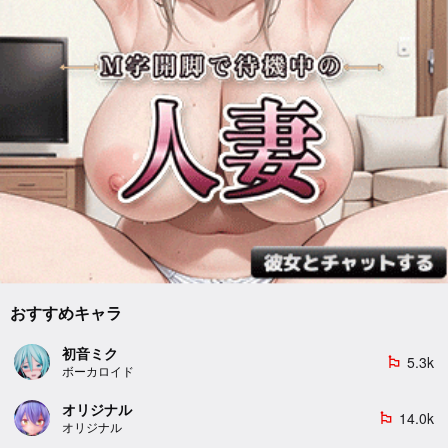
おすすめキャラ
初音ミク
5.3k
emoji_flags
ボーカロイド
オリジナル
14.0k
emoji_flags
オリジナル