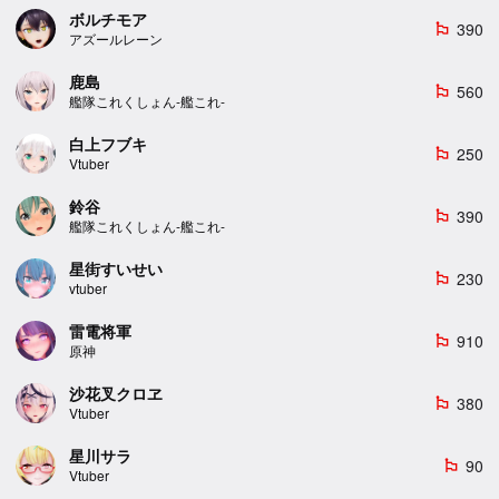
ボルチモア
390
emoji_flags
アズールレーン
鹿島
560
emoji_flags
艦隊これくしょん-艦これ-
白上フブキ
250
emoji_flags
Vtuber
鈴谷
390
emoji_flags
艦隊これくしょん-艦これ-
星街すいせい
230
emoji_flags
vtuber
雷電将軍
910
emoji_flags
原神
沙花叉クロヱ
380
emoji_flags
Vtuber
星川サラ
90
emoji_flags
Vtuber