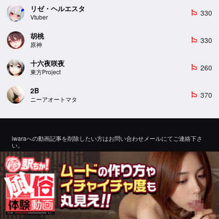
リゼ・ヘルエスタ
330
emoji_flags
Vtuber
胡桃
330
emoji_flags
原神
十六夜咲夜
260
emoji_flags
東方Project
2B
370
emoji_flags
ニーアオートマタ
iwaraへの動画記事を削除したい方はお問い合わせメールにてご連絡下さ
い。
If you would like to remove a video article to iwara, please contact us by
email for inquiry.
お問い合わせ
©2022 エロMMDTube