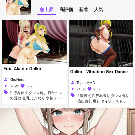
急上昇
高評価
新着
人気
Futa Akari x Galko
Galko - Vibration Sex Dance
KiruNeru
person
TopazMMD
person
37.2k
567
play_arrow
favorite
21.3k
238
play_arrow
favorite
sell
性行為有り ダンス無し 百合・レ
sell
主観視点 性行為有り ダンス有り
ズ 淫紋 巨乳 ふたなり 水着 アヘ顔
淫乱 巨乳 爆乳 タイツ・ストッキ
フェラ
ング バニーガール マイクロ水着
メガネ 女性上位