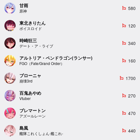
甘雨
580
emoji_flags
原神
東北きりたん
120
emoji_flags
ボイスロイド
時崎狂三
340
emoji_flags
デート・ア・ライブ
アルトリア・ペンドラゴン(ランサー)
160
emoji_flags
FGO（Fate/Grand Order）
ブローニャ
1700
emoji_flags
崩壊3rd
百鬼あやめ
270
emoji_flags
Vtuber
ブレマートン
470
emoji_flags
アズールレーン
島風
440
emoji_flags
艦隊これくしょん-艦これ-