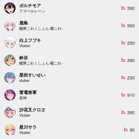
ボルチモア
390
emoji_flags
アズールレーン
鹿島
560
emoji_flags
艦隊これくしょん-艦これ-
白上フブキ
250
emoji_flags
Vtuber
鈴谷
390
emoji_flags
艦隊これくしょん-艦これ-
星街すいせい
230
emoji_flags
vtuber
雷電将軍
910
emoji_flags
原神
沙花叉クロヱ
380
emoji_flags
Vtuber
星川サラ
90
emoji_flags
Vtuber