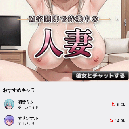
おすすめキャラ
初音ミク
5.3k
emoji_flags
ボーカロイド
オリジナル
14.0k
emoji_flags
オリジナル