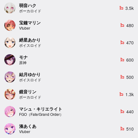
弱音ハク
3.5k
emoji_flags
ボーカロイド
宝鐘マリン
480
emoji_flags
Vtuber
紲星あかり
470
emoji_flags
ボイスロイド
モナ
600
emoji_flags
原神
結月ゆかり
500
emoji_flags
ボイスロイド
鏡音リン
1.3k
emoji_flags
ボーカロイド
マシュ・キリエライト
440
emoji_flags
FGO（Fate/Grand Order）
湊あくあ
510
emoji_flags
Vtuber