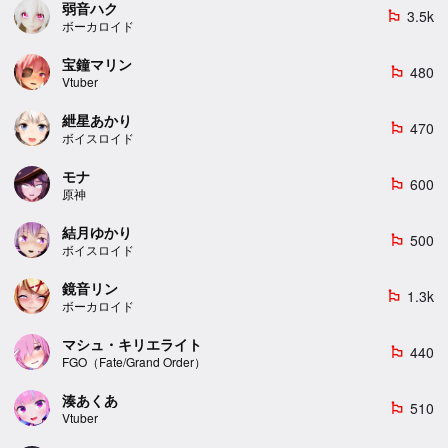
弱音ハク
3.5k
emoji_flags
ボーカロイド
宝鐘マリン
480
emoji_flags
Vtuber
紲星あかり
470
emoji_flags
ボイスロイド
モナ
600
emoji_flags
原神
結月ゆかり
500
emoji_flags
ボイスロイド
鏡音リン
1.3k
emoji_flags
ボーカロイド
マシュ・キリエライト
440
emoji_flags
FGO（Fate/Grand Order）
湊あくあ
510
emoji_flags
Vtuber