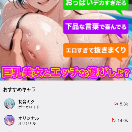
おすすめキャラ
初音ミク
5.3k
emoji_flags
ボーカロイド
オリジナル
14.0k
emoji_flags
オリジナル