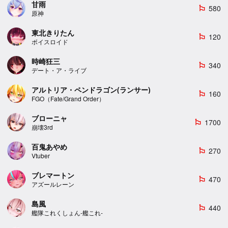
甘雨
580
emoji_flags
原神
東北きりたん
120
emoji_flags
ボイスロイド
時崎狂三
340
emoji_flags
デート・ア・ライブ
アルトリア・ペンドラゴン(ランサー)
160
emoji_flags
FGO（Fate/Grand Order）
ブローニャ
1700
emoji_flags
崩壊3rd
百鬼あやめ
270
emoji_flags
Vtuber
ブレマートン
470
emoji_flags
アズールレーン
島風
440
emoji_flags
艦隊これくしょん-艦これ-