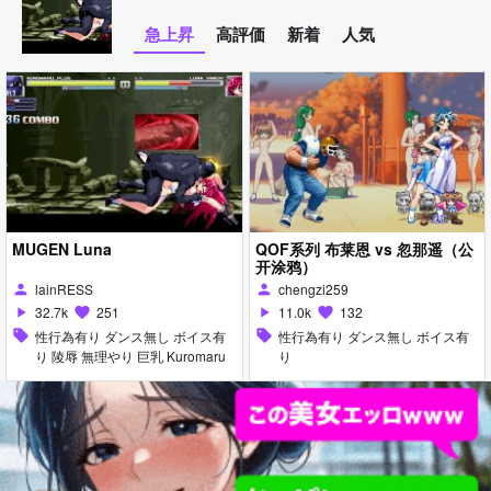
急上昇
高評価
新着
人気
MUGEN Luna
QOF系列 布莱恩 vs 忽那遥（公
开涂鸦）
lainRESS
chengzi259
person
person
32.7k
251
11.0k
132
play_arrow
favorite
play_arrow
favorite
sell
性行為有り ダンス無し ボイス有
sell
性行為有り ダンス無し ボイス有
り 陵辱 無理やり 巨乳 Kuromaru
り