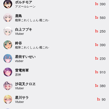
ボルチモア
390
emoji_flags
アズールレーン
鹿島
560
emoji_flags
艦隊これくしょん-艦これ-
白上フブキ
250
emoji_flags
Vtuber
鈴谷
390
emoji_flags
艦隊これくしょん-艦これ-
星街すいせい
230
emoji_flags
vtuber
雷電将軍
910
emoji_flags
原神
沙花叉クロヱ
380
emoji_flags
Vtuber
星川サラ
90
emoji_flags
Vtuber