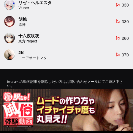
リゼ・ヘルエスタ
330
emoji_flags
Vtuber
胡桃
330
emoji_flags
原神
十六夜咲夜
260
emoji_flags
東方Project
2B
370
emoji_flags
ニーアオートマタ
iwaraへの動画記事を削除したい方はお問い合わせメールにてご連絡下さ
い。
If you would like to remove a video article to iwara, please contact us by
email for inquiry.
お問い合わせ
©2022 エロMMDTube