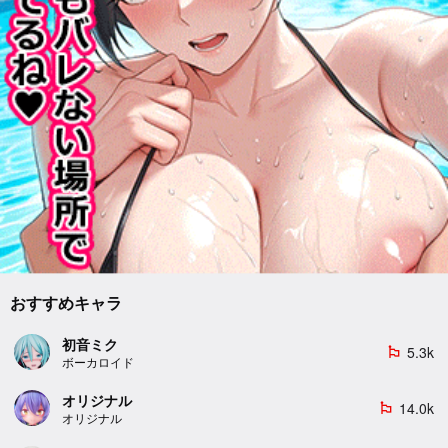
おすすめキャラ
初音ミク
5.3k
emoji_flags
ボーカロイド
オリジナル
14.0k
emoji_flags
オリジナル