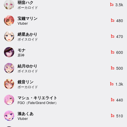
弱音ハク
3.5k
emoji_flags
ボーカロイド
宝鐘マリン
480
emoji_flags
Vtuber
紲星あかり
470
emoji_flags
ボイスロイド
モナ
600
emoji_flags
原神
結月ゆかり
500
emoji_flags
ボイスロイド
鏡音リン
1.3k
emoji_flags
ボーカロイド
マシュ・キリエライト
440
emoji_flags
FGO（Fate/Grand Order）
湊あくあ
510
emoji_flags
Vtuber