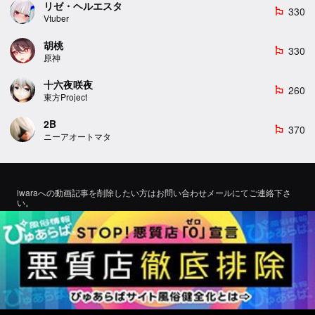
リゼ・ヘルエスタ
330
emoji_flags
Vtuber
胡桃
330
emoji_flags
原神
十六夜咲夜
260
emoji_flags
東方Project
2B
370
emoji_flags
ニーアオートマタ
iwaraへの動画記事を削除したい方はお問い合わせメールにてご連絡下さ
い。
If you would like to remove a video article to iwara, please contact us by
email for inquiry.
お問い合わせ
©2022 エロMMDTube