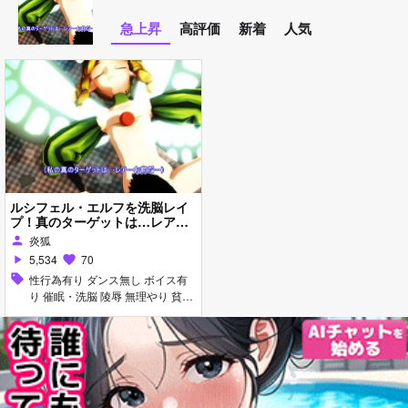
急上昇
高評価
新着
人気
ルシフェル・エルフを洗脳レイ
プ！真のターゲットは…レア
様！『次はお前だ…』
炎狐
person
5,534
70
play_arrow
favorite
sell
性行為有り ダンス無し ボイス有
り 催眠・洗脳 陵辱 無理やり 貧乳
ぷに