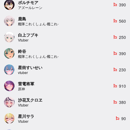
ボルチモア
390
emoji_flags
アズールレーン
鹿島
560
emoji_flags
艦隊これくしょん-艦これ-
白上フブキ
250
emoji_flags
Vtuber
鈴谷
390
emoji_flags
艦隊これくしょん-艦これ-
星街すいせい
230
emoji_flags
vtuber
雷電将軍
910
emoji_flags
原神
沙花叉クロヱ
380
emoji_flags
Vtuber
星川サラ
90
emoji_flags
Vtuber