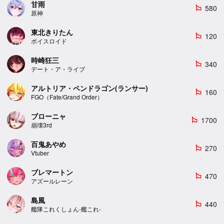
甘雨
580
emoji_flags
原神
東北きりたん
120
emoji_flags
ボイスロイド
時崎狂三
340
emoji_flags
デート・ア・ライブ
アルトリア・ペンドラゴン(ランサー)
160
emoji_flags
FGO（Fate/Grand Order）
ブローニャ
1700
emoji_flags
崩壊3rd
百鬼あやめ
270
emoji_flags
Vtuber
ブレマートン
470
emoji_flags
アズールレーン
島風
440
emoji_flags
艦隊これくしょん-艦これ-