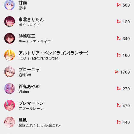
甘雨
580
emoji_flags
原神
東北きりたん
120
emoji_flags
ボイスロイド
時崎狂三
340
emoji_flags
デート・ア・ライブ
アルトリア・ペンドラゴン(ランサー)
160
emoji_flags
FGO（Fate/Grand Order）
ブローニャ
1700
emoji_flags
崩壊3rd
百鬼あやめ
270
emoji_flags
Vtuber
ブレマートン
470
emoji_flags
アズールレーン
島風
440
emoji_flags
艦隊これくしょん-艦これ-