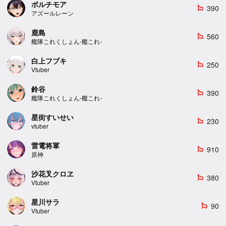
ボルチモア
390
emoji_flags
アズールレーン
鹿島
560
emoji_flags
艦隊これくしょん-艦これ-
白上フブキ
250
emoji_flags
Vtuber
鈴谷
390
emoji_flags
艦隊これくしょん-艦これ-
星街すいせい
230
emoji_flags
vtuber
雷電将軍
910
emoji_flags
原神
沙花叉クロヱ
380
emoji_flags
Vtuber
星川サラ
90
emoji_flags
Vtuber