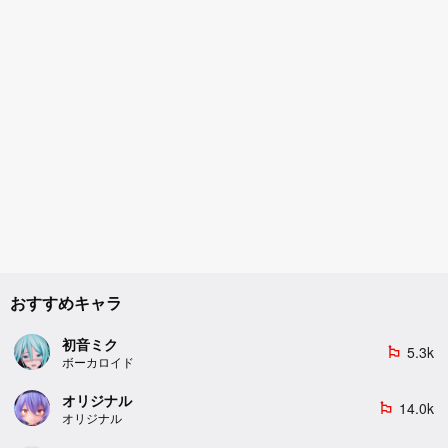
おすすめキャラ
初音ミク
5.3k
emoji_flags
ボーカロイド
オリジナル
14.0k
emoji_flags
オリジナル