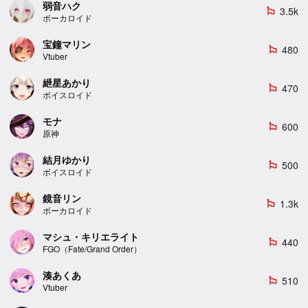
弱音ハク
3.5k
emoji_flags
ボーカロイド
宝鐘マリン
480
emoji_flags
Vtuber
紲星あかり
470
emoji_flags
ボイスロイド
モナ
600
emoji_flags
原神
結月ゆかり
500
emoji_flags
ボイスロイド
鏡音リン
1.3k
emoji_flags
ボーカロイド
マシュ・キリエライト
440
emoji_flags
FGO（Fate/Grand Order）
湊あくあ
510
emoji_flags
Vtuber