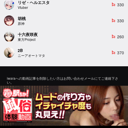
リゼ・ヘルエスタ
330
emoji_flags
Vtuber
胡桃
330
emoji_flags
原神
十六夜咲夜
260
emoji_flags
東方Project
2B
370
emoji_flags
ニーアオートマタ
iwaraへの動画記事を削除したい方はお問い合わせメールにてご連絡下さ
い。
If you would like to remove a video article to iwara, please contact us by
email for inquiry.
お問い合わせ
©2022 エロMMDTube