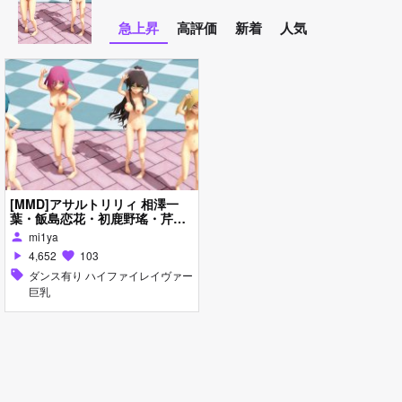
急上昇
高評価
新着
人気
[MMD]アサルトリリィ 相澤一
葉・飯島恋花・初鹿野瑤・芹沢
千香瑠 ハイファイレイヴァー
mi1ya
person
4,652
103
play_arrow
favorite
sell
ダンス有り ハイファイレイヴァー
巨乳