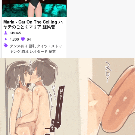
Maria - Cat On The Ceiling ハ
ヤテのごとくマリア 旋风管
Ktsu45
person
4,300
64
play_arrow
favorite
sell
ダンス有り 巨乳 タイツ・ストッ
キング 猫耳 レオタード 脱衣