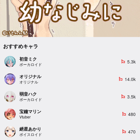
おすすめキャラ
初音ミク
5.3k
emoji_flags
ボーカロイド
オリジナル
14.0k
emoji_flags
オリジナル
弱音ハク
3.5k
emoji_flags
ボーカロイド
宝鐘マリン
480
emoji_flags
Vtuber
紲星あかり
470
emoji_flags
ボイスロイド