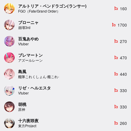
アルトリア・ペンドラゴン(ランサー)
160
emoji_flags
FGO（Fate/Grand Order）
ブローニャ
1700
emoji_flags
崩壊3rd
百鬼あやめ
270
emoji_flags
Vtuber
ブレマートン
470
emoji_flags
アズールレーン
島風
440
emoji_flags
艦隊これくしょん-艦これ-
リゼ・ヘルエスタ
330
emoji_flags
Vtuber
胡桃
330
emoji_flags
原神
十六夜咲夜
260
emoji_flags
東方Project