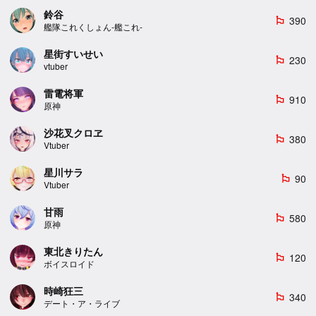
鈴谷
390
emoji_flags
艦隊これくしょん-艦これ-
星街すいせい
230
emoji_flags
vtuber
雷電将軍
910
emoji_flags
原神
沙花叉クロヱ
380
emoji_flags
Vtuber
星川サラ
90
emoji_flags
Vtuber
甘雨
580
emoji_flags
原神
東北きりたん
120
emoji_flags
ボイスロイド
時崎狂三
340
emoji_flags
デート・ア・ライブ