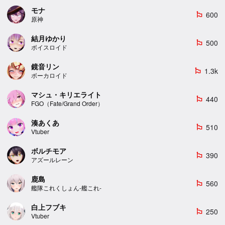
モナ
600
emoji_flags
原神
結月ゆかり
500
emoji_flags
ボイスロイド
鏡音リン
1.3k
emoji_flags
ボーカロイド
マシュ・キリエライト
440
emoji_flags
FGO（Fate/Grand Order）
湊あくあ
510
emoji_flags
Vtuber
ボルチモア
390
emoji_flags
アズールレーン
鹿島
560
emoji_flags
艦隊これくしょん-艦これ-
白上フブキ
250
emoji_flags
Vtuber