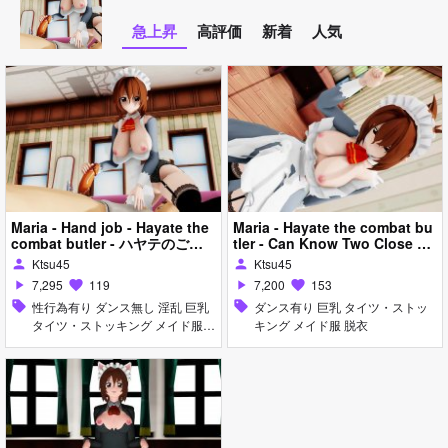
急上昇
高評価
新着
人気
Maria - Hand job - Hayate the
Maria - Hayate the combat bu
combat butler - ハヤテのごと
tler - Can Know Two Close ハ
くマリア 旋风管
ヤテのごとくマリア 旋风管
Ktsu45
Ktsu45
person
person
7,295
119
7,200
153
play_arrow
favorite
play_arrow
favorite
sell
性行為有り ダンス無し 淫乱 巨乳
sell
ダンス有り 巨乳 タイツ・ストッ
タイツ・ストッキング メイド服
キング メイド服 脱衣
手コキ 女性上位