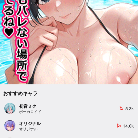
おすすめキャラ
初音ミク
5.3k
emoji_flags
ボーカロイド
オリジナル
14.0k
emoji_flags
オリジナル