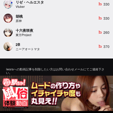
リゼ・ヘルエスタ
330
emoji_flags
Vtuber
胡桃
330
emoji_flags
原神
十六夜咲夜
260
emoji_flags
東方Project
2B
370
emoji_flags
ニーアオートマタ
iwaraへの動画記事を削除したい方はお問い合わせメールにてご連絡下さ
い。
If you would like to remove a video article to iwara, please contact us by
email for inquiry.
お問い合わせ
©2022 エロMMDTube