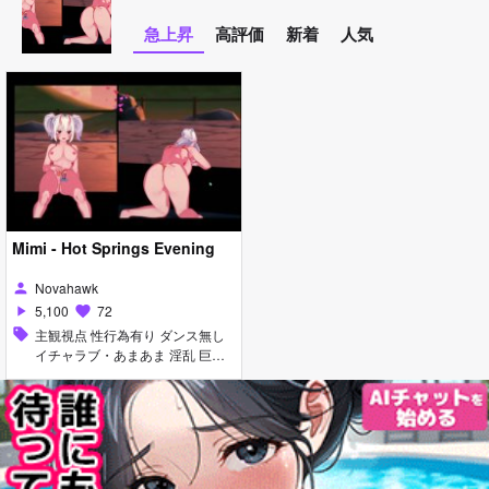
急上昇
高評価
新着
人気
Mimi - Hot Springs Evening
Novahawk
person
5,100
72
play_arrow
favorite
sell
主観視点 性行為有り ダンス無し
イチャラブ・あまあま 淫乱 巨乳
マイクロ水着 口内射精 ディープ
スロート 手コキ パイズリ フェラ