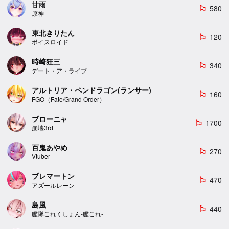
甘雨
580
emoji_flags
原神
東北きりたん
120
emoji_flags
ボイスロイド
時崎狂三
340
emoji_flags
デート・ア・ライブ
アルトリア・ペンドラゴン(ランサー)
160
emoji_flags
FGO（Fate/Grand Order）
ブローニャ
1700
emoji_flags
崩壊3rd
百鬼あやめ
270
emoji_flags
Vtuber
ブレマートン
470
emoji_flags
アズールレーン
島風
440
emoji_flags
艦隊これくしょん-艦これ-