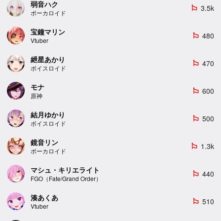
弱音ハク
3.5k
emoji_flags
ボーカロイド
宝鐘マリン
480
emoji_flags
Vtuber
紲星あかり
470
emoji_flags
ボイスロイド
モナ
600
emoji_flags
原神
結月ゆかり
500
emoji_flags
ボイスロイド
鏡音リン
1.3k
emoji_flags
ボーカロイド
マシュ・キリエライト
440
emoji_flags
FGO（Fate/Grand Order）
湊あくあ
510
emoji_flags
Vtuber