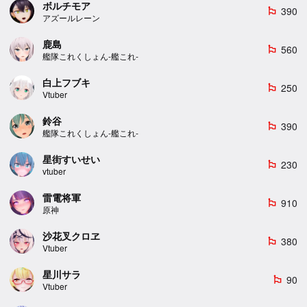
ボルチモア
390
emoji_flags
アズールレーン
鹿島
560
emoji_flags
艦隊これくしょん-艦これ-
白上フブキ
250
emoji_flags
Vtuber
鈴谷
390
emoji_flags
艦隊これくしょん-艦これ-
星街すいせい
230
emoji_flags
vtuber
雷電将軍
910
emoji_flags
原神
沙花叉クロヱ
380
emoji_flags
Vtuber
星川サラ
90
emoji_flags
Vtuber