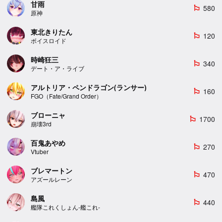
甘雨
580
emoji_flags
原神
東北きりたん
120
emoji_flags
ボイスロイド
時崎狂三
340
emoji_flags
デート・ア・ライブ
アルトリア・ペンドラゴン(ランサー)
160
emoji_flags
FGO（Fate/Grand Order）
ブローニャ
1700
emoji_flags
崩壊3rd
百鬼あやめ
270
emoji_flags
Vtuber
ブレマートン
470
emoji_flags
アズールレーン
島風
440
emoji_flags
艦隊これくしょん-艦これ-