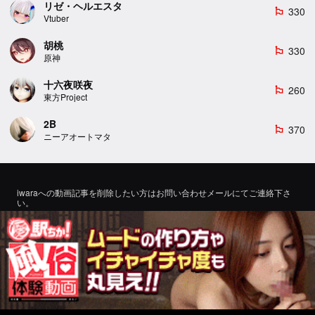
リゼ・ヘルエスタ
330
emoji_flags
Vtuber
胡桃
330
emoji_flags
原神
十六夜咲夜
260
emoji_flags
東方Project
2B
370
emoji_flags
ニーアオートマタ
iwaraへの動画記事を削除したい方はお問い合わせメールにてご連絡下さ
い。
If you would like to remove a video article to iwara, please contact us by
email for inquiry.
お問い合わせ
©2022 エロMMDTube