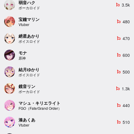
弱音ハク
3.5k
emoji_flags
ボーカロイド
宝鐘マリン
480
emoji_flags
Vtuber
紲星あかり
470
emoji_flags
ボイスロイド
モナ
600
emoji_flags
原神
結月ゆかり
500
emoji_flags
ボイスロイド
鏡音リン
1.3k
emoji_flags
ボーカロイド
マシュ・キリエライト
440
emoji_flags
FGO（Fate/Grand Order）
湊あくあ
510
emoji_flags
Vtuber