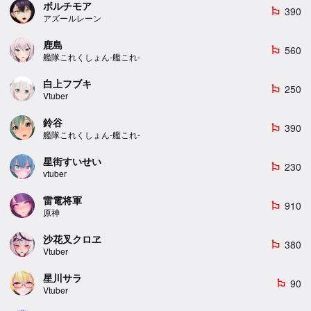
ボルチモア
390
emoji_flags
アズールレーン
鹿島
560
emoji_flags
艦隊これくしょん-艦これ-
白上フブキ
250
emoji_flags
Vtuber
鈴谷
390
emoji_flags
艦隊これくしょん-艦これ-
星街すいせい
230
emoji_flags
vtuber
雷電将軍
910
emoji_flags
原神
沙花叉クロヱ
380
emoji_flags
Vtuber
星川サラ
90
emoji_flags
Vtuber