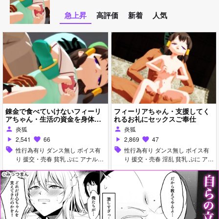
急上昇
高評価
新着
人気
錬金で食べていけないフィーリ
フィーリアちゃん・支援してく
アちゃん・生活の資金を身体
れるお礼にセックスご奉仕
で…『あなただけです…』
炎狐
炎狐
person
person
2,541
66
2,869
47
play_arrow
favorite
play_arrow
favorite
sell
性行為有り ダンス無し ボイス有
sell
性行為有り ダンス無し ボイス有
り 援交・売春 貧乳 ぷに アナル責
り 援交・売春 淫乱 貧乳 ぷに アナ
め フェラ
ル責め