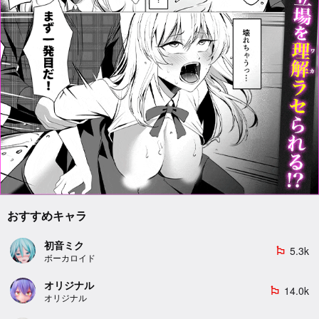
おすすめキャラ
初音ミク
5.3k
emoji_flags
ボーカロイド
オリジナル
14.0k
emoji_flags
オリジナル