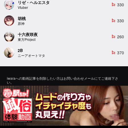
リゼ・ヘルエスタ
330
emoji_flags
Vtuber
胡桃
330
emoji_flags
原神
十六夜咲夜
260
emoji_flags
東方Project
2B
370
emoji_flags
ニーアオートマタ
iwaraへの動画記事を削除したい方はお問い合わせメールにてご連絡下さ
い。
If you would like to remove a video article to iwara, please contact us by
email for inquiry.
お問い合わせ
©2022 エロMMDTube