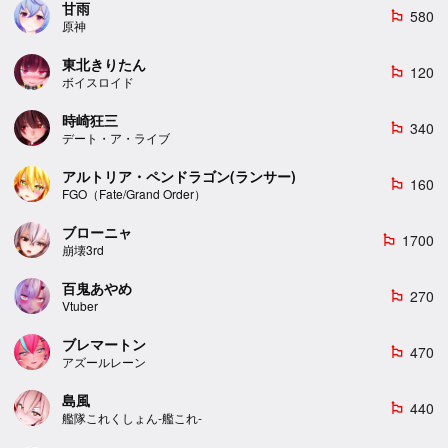
甘雨
580
emoji_flags
原神
東北きりたん
120
emoji_flags
ボイスロイド
時崎狂三
340
emoji_flags
デート・ア・ライブ
アルトリア・ペンドラゴン(ランサー)
160
emoji_flags
FGO（Fate/Grand Order）
ブローニャ
1700
emoji_flags
崩壊3rd
百鬼あやめ
270
emoji_flags
Vtuber
ブレマートン
470
emoji_flags
アズールレーン
島風
440
emoji_flags
艦隊これくしょん-艦これ-