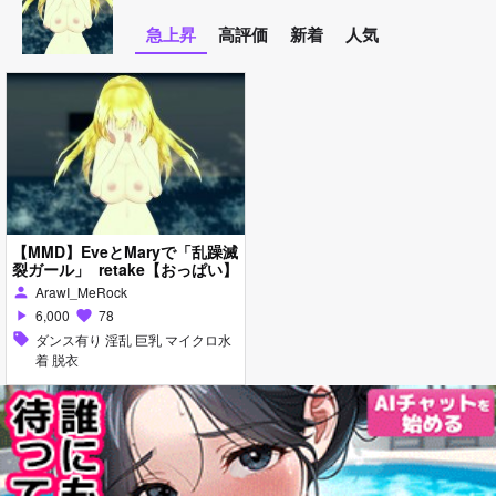
急上昇
高評価
新着
人気
【MMD】EveとMaryで「乱躁滅
裂ガール」_retake【おっぱい】
ArawI_MeRock
person
6,000
78
play_arrow
favorite
sell
ダンス有り 淫乱 巨乳 マイクロ水
着 脱衣