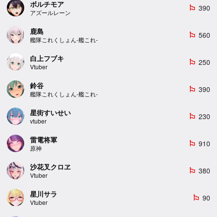
ボルチモア
390
emoji_flags
アズールレーン
鹿島
560
emoji_flags
艦隊これくしょん-艦これ-
白上フブキ
250
emoji_flags
Vtuber
鈴谷
390
emoji_flags
艦隊これくしょん-艦これ-
星街すいせい
230
emoji_flags
vtuber
雷電将軍
910
emoji_flags
原神
沙花叉クロヱ
380
emoji_flags
Vtuber
星川サラ
90
emoji_flags
Vtuber