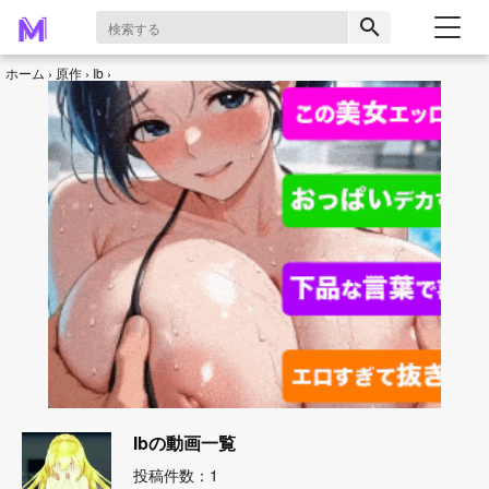
search
ホーム
原作
Ib
Ibの動画一覧
投稿件数：1