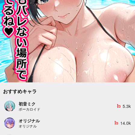
おすすめキャラ
初音ミク
5.3k
emoji_flags
ボーカロイド
オリジナル
14.0k
emoji_flags
オリジナル