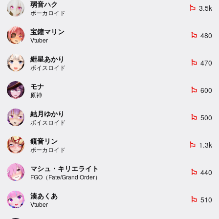
弱音ハク
3.5k
emoji_flags
ボーカロイド
宝鐘マリン
480
emoji_flags
Vtuber
紲星あかり
470
emoji_flags
ボイスロイド
モナ
600
emoji_flags
原神
結月ゆかり
500
emoji_flags
ボイスロイド
鏡音リン
1.3k
emoji_flags
ボーカロイド
マシュ・キリエライト
440
emoji_flags
FGO（Fate/Grand Order）
湊あくあ
510
emoji_flags
Vtuber