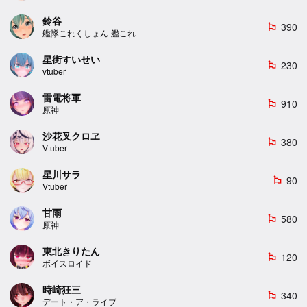
鈴谷
390
emoji_flags
艦隊これくしょん-艦これ-
星街すいせい
230
emoji_flags
vtuber
雷電将軍
910
emoji_flags
原神
沙花叉クロヱ
380
emoji_flags
Vtuber
星川サラ
90
emoji_flags
Vtuber
甘雨
580
emoji_flags
原神
東北きりたん
120
emoji_flags
ボイスロイド
時崎狂三
340
emoji_flags
デート・ア・ライブ