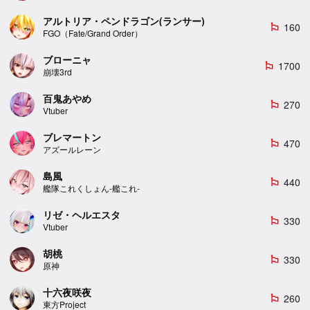
アルトリア・ペンドラゴン(ランサー)
160
emoji_flags
FGO（Fate/Grand Order）
ブローニャ
1700
emoji_flags
崩壊3rd
百鬼あやめ
270
emoji_flags
Vtuber
ブレマートン
470
emoji_flags
アズールレーン
島風
440
emoji_flags
艦隊これくしょん-艦これ-
リゼ・ヘルエスタ
330
emoji_flags
Vtuber
胡桃
330
emoji_flags
原神
十六夜咲夜
260
emoji_flags
東方Project