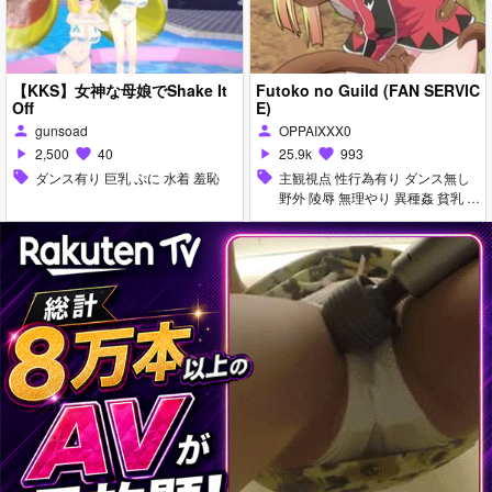
【KKS】女神な母娘でShake It
Futoko no Guild (FAN SERVIC
Off
E)
gunsoad
OPPAIXXX0
person
person
2,500
40
25.9k
993
play_arrow
favorite
play_arrow
favorite
sell
ダンス有り 巨乳 ぷに 水着 羞恥
sell
主観視点 性行為有り ダンス無し
野外 陵辱 無理やり 異種姦 貧乳 ぷ
に イラマチオ 獣姦 羞恥 触手 フェ
ラ