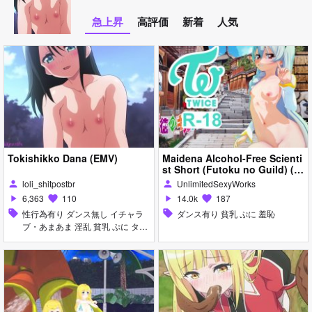
急上昇
高評価
新着
人気
Tokishikko Dana (EMV)
Maidena Alcohol-Free Scienti
st Short (Futoku no Guild) (T
wice) [Koikatsu] メイデナ 不徳
loli_shitpostbr
UnlimitedSexyWorks
person
person
のギルド
6,363
110
14.0k
187
play_arrow
favorite
play_arrow
favorite
sell
性行為有り ダンス無し イチャラ
sell
ダンス有り 貧乳 ぷに 羞恥
ブ・あまあま 淫乱 貧乳 ぷに タイ
ツ・ストッキング 羞恥 女性上位