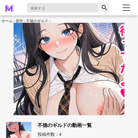
search
ホーム
原作
不徳のギルド
不徳のギルドの動画一覧
投稿件数：4