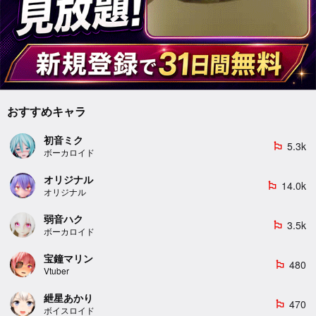
おすすめキャラ
初音ミク
5.3k
emoji_flags
ボーカロイド
オリジナル
14.0k
emoji_flags
オリジナル
弱音ハク
3.5k
emoji_flags
ボーカロイド
宝鐘マリン
480
emoji_flags
Vtuber
紲星あかり
470
emoji_flags
ボイスロイド