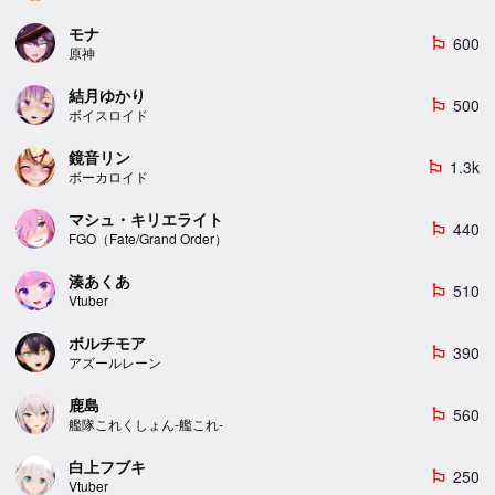
モナ
600
emoji_flags
原神
結月ゆかり
500
emoji_flags
ボイスロイド
鏡音リン
1.3k
emoji_flags
ボーカロイド
マシュ・キリエライト
440
emoji_flags
FGO（Fate/Grand Order）
湊あくあ
510
emoji_flags
Vtuber
ボルチモア
390
emoji_flags
アズールレーン
鹿島
560
emoji_flags
艦隊これくしょん-艦これ-
白上フブキ
250
emoji_flags
Vtuber