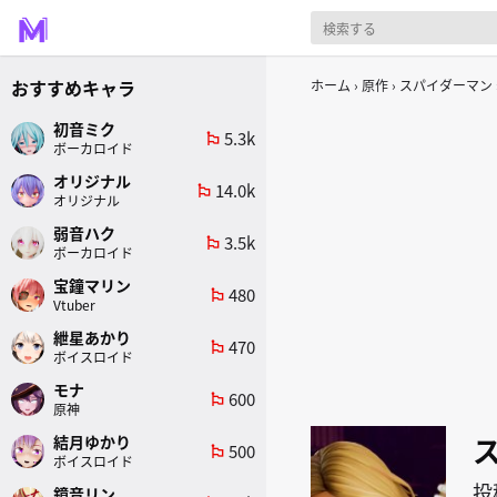
おすすめキャラ
ホーム
原作
スパイダーマン
初音ミク
5.3k
emoji_flags
ボーカロイド
オリジナル
14.0k
emoji_flags
オリジナル
弱音ハク
3.5k
emoji_flags
ボーカロイド
宝鐘マリン
480
emoji_flags
Vtuber
紲星あかり
470
emoji_flags
ボイスロイド
モナ
600
emoji_flags
原神
結月ゆかり
500
emoji_flags
ボイスロイド
投
鏡音リン