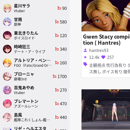
星川サラ
90
emoji_flags
Vtuber
甘雨
580
emoji_flags
原神
東北きりたん
120
Gwen Stacy compi
emoji_flags
ボイスロイド
tion ( Hantres)
時崎狂三
340
emoji_flags
hantres93
person
デート・ア・ライブ
12.4k
257
play_arrow
favorite
アルトリア・ペンドラゴン(ランサー)
160
emoji_flags
sell
主観視点 性行為有り ダン
FGO（Fate/Grand Order）
ス無し ボイス有り 陵辱
ブローニャ
1700
emoji_flags
無理やり 異種姦 淫乱 ア
崩壊3rd
ヘ顔 イラマチオ オナニー
百鬼あやめ
270
emoji_flags
手コキ フェラ 女性
Vtuber
ブレマートン
470
emoji_flags
アズールレーン
島風
440
emoji_flags
艦隊これくしょん-艦これ-
リゼ・ヘルエスタ