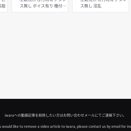
らし・潮吹き 素股
ス無し ボイス有り 種付け
ス無し 淫乱
プレス
iwaraへの動画記事を削除したい方はお問い合わせメールにてご連絡下さい。
u would like to remove a video article to iwara, please contact us by email for in