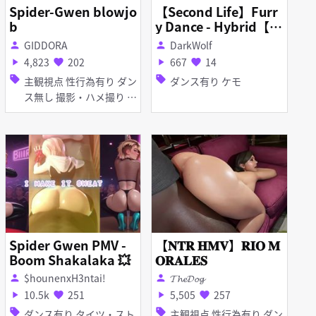
Spider-Gwen blowjo
【Second Life】Furr
b
y Dance - Hybrid【R
18】
GIDDORA
DarkWolf
person
person
4,823
202
667
14
play_arrow
favorite
play_arrow
favorite
sell
sell
主観視点 性行為有り ダン
ダンス有り ケモ
ス無し 撮影・ハメ撮り 淫
乱 フェラ
Spider Gwen PMV -
【𝐍𝐓𝐑 𝐇𝐌𝐕】𝐑𝐈𝐎 𝐌
Boom Shakalaka 💥
𝐎𝐑𝐀𝐋𝐄𝐒
$hounenxH3ntai!
𝓣𝓱𝓮𝓓𝓸𝓰
person
person
10.5k
251
5,505
257
play_arrow
favorite
play_arrow
favorite
sell
sell
ダンス有り タイツ・スト
主観視点 性行為有り ダン