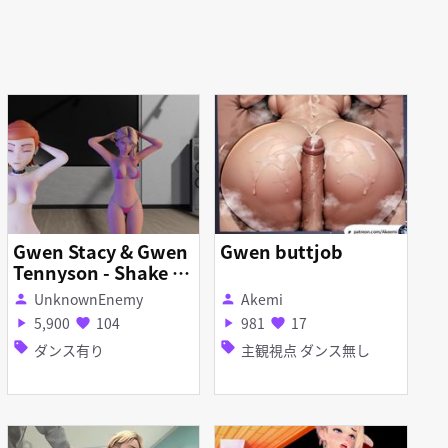
Gwen Stacy & Gwen
Gwen buttjob
Tennyson - Shake it
Off
UnknownEnemy
Akemi
person
person
5,900
104
981
17
play_arrow
favorite
play_arrow
favorite
sell
sell
ダンス有り
主観視点 ダンス無し