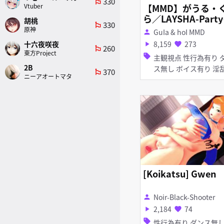
330
emoji_flags
Vtuber
【MMD】がうる・
ら／LAYSHA-Party
胡桃
330
emoji_flags
onight
原神
GuIa & hoI MMD
person
8,159
273
十六夜咲夜
play_arrow
favorite
260
emoji_flags
東方Project
sell
主観視点 性行為有り ダン
2B
ス無し ボイス有り
370
emoji_flags
ニーアオートマタ
[Koikatsu] Gwen
Noir-Black-Shooter
person
2,184
74
play_arrow
favorite
sell
性行為有り ダンス無し 巨