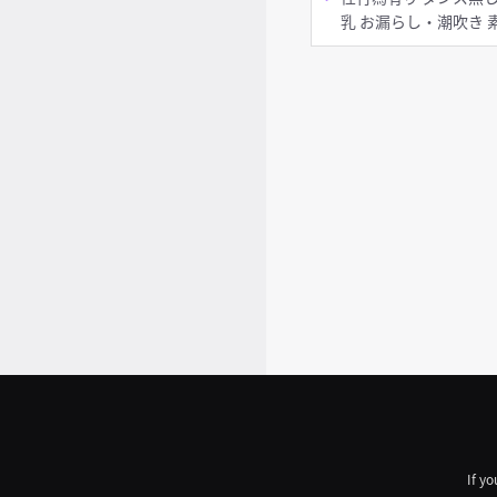
乳 お漏
If yo