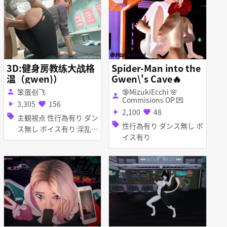
3D:健身房教练大战格
Spider-Man into the
温（gwen)）
Gwen\'s Cave🔥
笨蛋创飞
🔞MizukiEcchi 🌸
person
person
Commisions OP 💌
3,305
156
play_arrow
favorite
2,100
48
play_arrow
favorite
sell
主観視点 性行為有り ダン
sell
性行為有り ダンス無し ボ
ス無し ボイス有り 淫乱
イス有り
フェラ