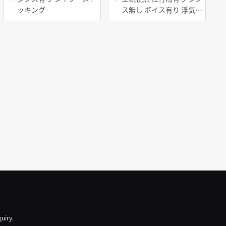
ッキング
ス無し ボイス有り 浮気・
不倫 寝取り・寝取られ(N
TR) 淫乱 熟女 痴女・ビッ
チ
quiry.