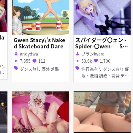
la
Gwen Stacy\'s Nake
スパイダーグ〇ェン -
d Skateboard Dare
Spider-〇wen- SE
Xダンス
andydwa
ブランIwara
person
person
7,855
112
53.6k
1,700
play_arrow
favorite
play_arrow
favorite
sell
sell
ダンス無し 野外 羞恥
性行為有り ダンス有り 催
眠・洗脳 調教・開発 ディ
ルド バイブ・ローター お
漏らし・潮吹き Kuromar
上位
u