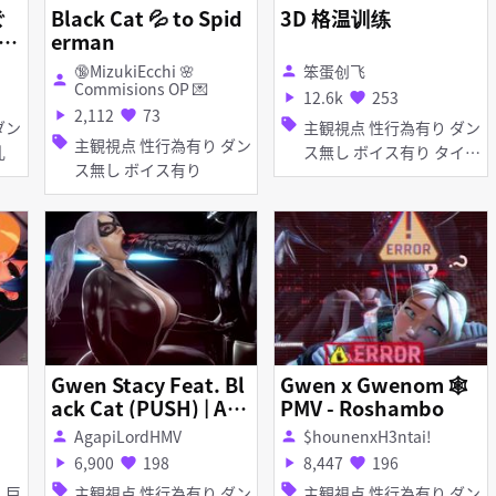
ぐ
Black Cat 💦 to Spid
3D 格温训练
 T
erman
🔞MizukiEcchi 🌸
笨蛋创飞
person
person
Commisions OP 💌
12.6k
253
play_arrow
favorite
2,112
73
play_arrow
favorite
sell
主観視点 性行為有り ダン
sell
主観視点 性行為有り ダン
 淫乱
ス無し ボイス有り タイ
ス無し ボイス有り
ツ・ストッキング フェラ
Gwen Stacy Feat. Bl
Gwen x Gwenom 🕸️
ack Cat (PUSH) | AG
PMV - Roshambo
APILORD HMV / PMV
AgapiLordHMV
$hounenxH3ntai!
person
person
6,900
198
8,447
196
play_arrow
favorite
play_arrow
favorite
sell
sell
主観視点 性行為有り ダン
主観視点 性行為有り ダン