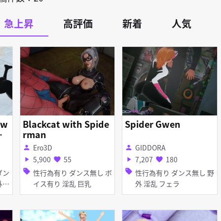
急上昇
高評価
新着
人気
Gw
Blackcat with Spide
Spider Gwen
il
rman
zi
Ero3D
GIDDORA
person
person
 SCENE DL
5,900
55
7,207
180
play_arrow
favorite
play_arrow
favorite
sell
sell
性行為有り ダンス無し ボ
性行為有り ダンス無し 野
イス有り 淫乱 巨乳
外 淫乱 フェラ