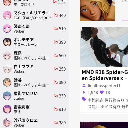
1.3k
emoji_flags
ボーカロイド
マシュ・キリエライト
440
emoji_flags
FGO（Fate/Grand Order）
湊あくあ
510
emoji_flags
Vtuber
ボルチモア
390
emoji_flags
アズールレーン
鹿島
560
emoji_flags
艦隊これくしょん-艦これ-
白上フブキ
250
emoji_flags
MMD R18 Spider-
Vtuber
en Spiderverse x M
鈴谷
390
emoji_flags
es Spiderman Ama
艦隊これくしょん-艦これ-
finalbossperfect1
person
ng ADULT
1,948
18
play_arrow
favorite
星街すいせい
230
emoji_flags
vtuber
sell
主観視点 性行為有り ダン
ス無し ボイス有り 野外
雷電将軍
910
emoji_flags
原神
淫乱 フェラ
沙花叉クロヱ
380
emoji_flags
Vtuber