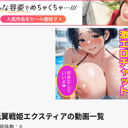
search
キャラ
作者
ティア
光翼戦姫エクスティアの動画一覧
稿件数：6