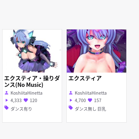
エクスティア・操りダ
エクスティア
ンス(No Music)
KoshiitaHinetta
KoshiitaHinetta
person
person
4,333
120
4,700
157
play_arrow
favorite
play_arrow
favorite
sell
sell
ダンス有り
ダンス無し 巨乳