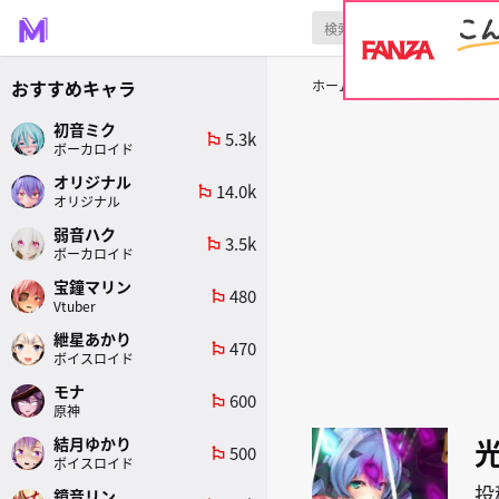
おすすめキャラ
ホーム
原作
光翼戦姫エクス
初音ミク
5.3k
emoji_flags
ボーカロイド
オリジナル
14.0k
emoji_flags
オリジナル
弱音ハク
3.5k
emoji_flags
ボーカロイド
宝鐘マリン
480
emoji_flags
Vtuber
紲星あかり
470
emoji_flags
ボイスロイド
モナ
600
emoji_flags
原神
結月ゆかり
500
emoji_flags
ボイスロイド
投
鏡音リン