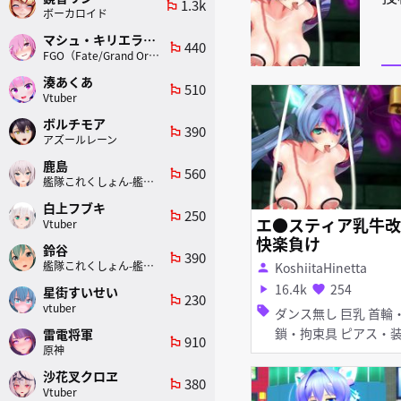
1.3k
emoji_flags
ボーカロイド
マシュ・キリエライト
440
emoji_flags
FGO（Fate/Grand Order）
湊あくあ
510
emoji_flags
Vtuber
ボルチモア
390
emoji_flags
アズールレーン
鹿島
560
emoji_flags
艦隊これくしょん-艦これ-
白上フブキ
250
emoji_flags
エ●スティア乳牛改
Vtuber
快楽負け
鈴谷
390
emoji_flags
艦隊これくしょん-艦これ-
KoshiitaHinetta
person
16.4k
254
play_arrow
favorite
星街すいせい
230
emoji_flags
vtuber
sell
ダンス無し 巨乳 首輪・
鎖・拘束具 ピアス・装飾
雷電将軍
910
emoji_flags
原神
品 拘束 母乳・噴乳
沙花叉クロヱ
380
emoji_flags
Vtuber