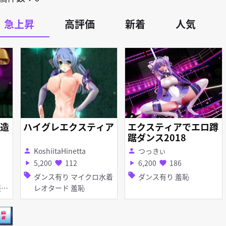
急上昇
高評価
新着
人気
造
ハイグレエクスティア
エクスティアでエロ蹲
踞ダンス2018
KoshiitaHinetta
つっきぃ
person
person
5,200
112
6,200
186
play_arrow
favorite
play_arrow
favorite
sell
sell
ダンス有り マイクロ水着
ダンス有り 羞恥
レオタード 羞恥