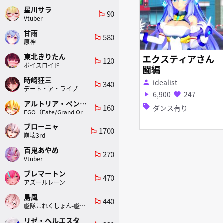
星川サラ
90
emoji_flags
Vtuber
甘雨
580
emoji_flags
原神
東北きりたん
エクスティアさん 
120
emoji_flags
ボイスロイド
闘編
時崎狂三
idealist
person
340
emoji_flags
デート・ア・ライブ
6,900
247
play_arrow
favorite
アルトリア・ペンドラゴン(ランサー)
160
sell
ダンス有り
emoji_flags
FGO（Fate/Grand Order）
ブローニャ
1700
emoji_flags
崩壊3rd
百鬼あやめ
270
emoji_flags
Vtuber
ブレマートン
470
emoji_flags
アズールレーン
島風
440
emoji_flags
艦隊これくしょん-艦これ-
リゼ・ヘルエスタ