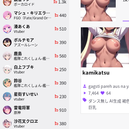
1.3k
emoji_flags
ボーカロイド
マシュ・キリエライト
440
emoji_flags
FGO（Fate/Grand Order）
湊あくあ
510
emoji_flags
Vtuber
ボルチモア
390
emoji_flags
アズールレーン
鹿島
560
emoji_flags
艦隊これくしょん-艦これ-
白上フブキ
250
emoji_flags
kamikatsu
Vtuber
鈴谷
390
emoji_flags
艦隊これくしょん-艦これ-
gagsti pareh aus na 
person
7,464
64
play_arrow
favorite
星街すいせい
230
emoji_flags
vtuber
sell
ダンス無し AI生成 褐色
巨乳
雷電将軍
910
emoji_flags
原神
沙花叉クロヱ
380
emoji_flags
Vtuber