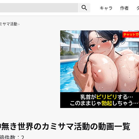
search
キャラ
作者
ミサマ活動
神無き世界のカミサマ活動の動画一覧
稿件数：2