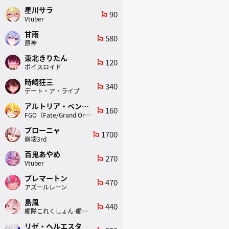
星川サラ
90
emoji_flags
Vtuber
甘雨
580
emoji_flags
原神
東北きりたん
120
emoji_flags
ボイスロイド
時崎狂三
340
emoji_flags
デート・ア・ライブ
アルトリア・ペンドラゴン(ランサー)
160
emoji_flags
FGO（Fate/Grand Order）
ブローニャ
1700
emoji_flags
崩壊3rd
百鬼あやめ
270
emoji_flags
Vtuber
ブレマートン
470
emoji_flags
アズールレーン
島風
440
emoji_flags
艦隊これくしょん-艦これ-
リゼ・ヘルエスタ