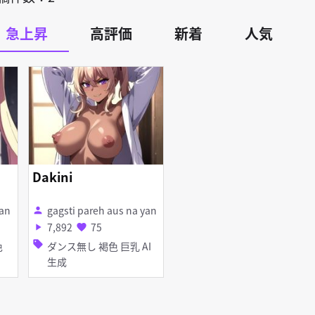
急上昇
高評価
新着
人気
Dakini
yan
gagsti pareh aus na yan
person
7,892
75
play_arrow
favorite
sell
ダンス無し 褐色 巨乳 AI
生成