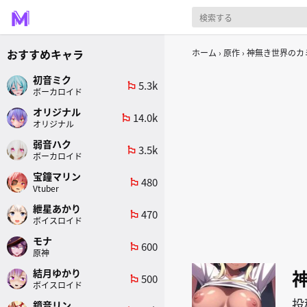
おすすめキャラ
ホーム
原作
神無き世界のカ
初音ミク
5.3k
emoji_flags
ボーカロイド
オリジナル
14.0k
emoji_flags
オリジナル
弱音ハク
3.5k
emoji_flags
ボーカロイド
宝鐘マリン
480
emoji_flags
Vtuber
紲星あかり
470
emoji_flags
ボイスロイド
モナ
600
emoji_flags
原神
結月ゆかり
500
emoji_flags
ボイスロイド
投
鏡音リン