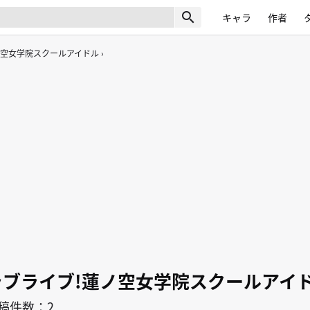
search
キャラ
作者
ノ空女学院スクールアイドル
ラブライブ!蓮ノ空女学院スクールアイ
稿件数：2