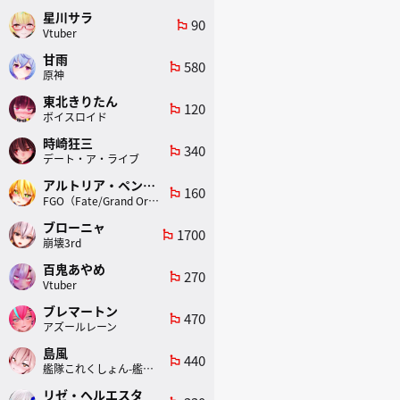
星川サラ
90
emoji_flags
Vtuber
甘雨
580
emoji_flags
原神
東北きりたん
120
emoji_flags
ボイスロイド
時崎狂三
340
emoji_flags
デート・ア・ライブ
アルトリア・ペンドラゴン(ランサー)
160
emoji_flags
FGO（Fate/Grand Order）
ブローニャ
1700
emoji_flags
崩壊3rd
百鬼あやめ
270
emoji_flags
Vtuber
ブレマートン
470
emoji_flags
アズールレーン
島風
440
emoji_flags
艦隊これくしょん-艦これ-
リゼ・ヘルエスタ