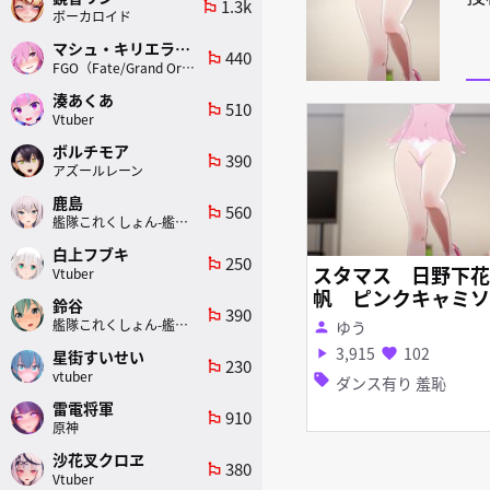
1.3k
emoji_flags
ボーカロイド
マシュ・キリエライト
440
emoji_flags
FGO（Fate/Grand Order）
湊あくあ
510
emoji_flags
Vtuber
ボルチモア
390
emoji_flags
アズールレーン
鹿島
560
emoji_flags
艦隊これくしょん-艦これ-
白上フブキ
250
emoji_flags
スタマス 日野下花
Vtuber
帆 ピンクキャミソ
鈴谷
390
emoji_flags
ルピンクTバック 
艦隊これくしょん-艦これ-
ゆう
person
次元フェス
3,915
102
play_arrow
favorite
星街すいせい
230
emoji_flags
vtuber
sell
ダンス有り 羞恥
雷電将軍
910
emoji_flags
原神
沙花叉クロヱ
380
emoji_flags
Vtuber