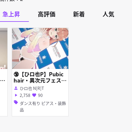
急上昇
高評価
新着
人気
🔞【ひロ也P】Pubic
ー
hair・異次元フェス1
異
2月(蓮●空女学院)💕
ひロ也 N[R]T
person
(-please read my Pr
2,758
90
play_arrow
favorite
ofile-)【スタマス】
sell
ダンス有り ピアス・装飾
【LoveLive】【ラブ
品
ライブ】