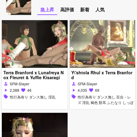
急上昇
高評価
新着
人気
Terra Branford x Lunafreya N
Y\'shtola Rhul x Terra Branfor
ox Fleuret & Yuffie Kisaragi
d
SFM-Slayer
SFM-Slayer
person
person
2,388
46
4,035
69
play_arrow
favorite
play_arrow
favorite
sell
性行為有り ダンス無し 淫乱
sell
性行為有り ダンス無し 百合・レ
ズ 淫乱 褐色 獣耳 ふたなり しっぽ