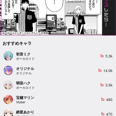
おすすめキャラ
初音ミク
5.3k
emoji_flags
ボーカロイド
オリジナル
14.0k
emoji_flags
オリジナル
弱音ハク
3.5k
emoji_flags
ボーカロイド
宝鐘マリン
480
emoji_flags
Vtuber
紲星あかり
470
emoji_flags