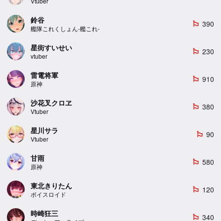
Vtuber
鈴谷
390
emoji_flags
艦隊これくしょん-艦これ-
星街すいせい
230
emoji_flags
vtuber
雷電将軍
910
emoji_flags
原神
沙花叉クロヱ
380
emoji_flags
Vtuber
星川サラ
90
emoji_flags
Vtuber
甘雨
580
emoji_flags
原神
東北きりたん
120
emoji_flags
ボイスロイド
時崎狂三
340
emoji_flags