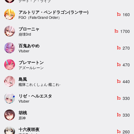
デート・ア・ライブ
アルトリア・ペンドラゴン(ランサー)
160
emoji_flags
FGO（Fate/Grand Order）
ブローニャ
1700
emoji_flags
崩壊3rd
百鬼あやめ
270
emoji_flags
Vtuber
ブレマートン
470
emoji_flags
アズールレーン
島風
440
emoji_flags
艦隊これくしょん-艦これ-
リゼ・ヘルエスタ
330
emoji_flags
Vtuber
胡桃
330
emoji_flags
原神
十六夜咲夜
260
emoji_flags