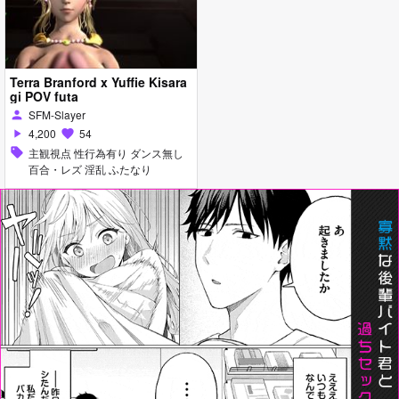
Terra Branford x Yuffie Kisara
gi POV futa
SFM-Slayer
person
4,200
54
play_arrow
favorite
sell
主観視点 性行為有り ダンス無し
百合・レズ 淫乱 ふたなり