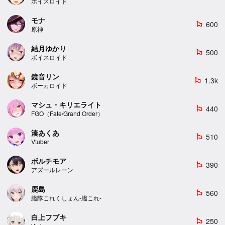
ボイスロイド
モナ
600
emoji_flags
原神
結月ゆかり
500
emoji_flags
ボイスロイド
鏡音リン
1.3k
emoji_flags
ボーカロイド
マシュ・キリエライト
440
emoji_flags
FGO（Fate/Grand Order）
湊あくあ
510
emoji_flags
Vtuber
ボルチモア
390
emoji_flags
アズールレーン
鹿島
560
emoji_flags
艦隊これくしょん-艦これ-
白上フブキ
250
emoji_flags