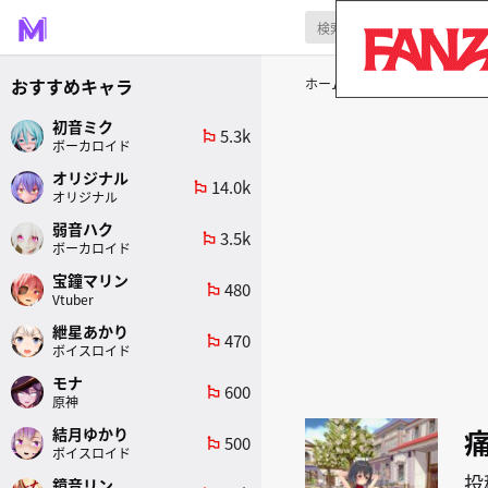
おすすめキャラ
ホーム
原作
痛いのは嫌なの
初音ミク
5.3k
emoji_flags
ボーカロイド
オリジナル
14.0k
emoji_flags
オリジナル
弱音ハク
3.5k
emoji_flags
ボーカロイド
宝鐘マリン
480
emoji_flags
Vtuber
紲星あかり
470
emoji_flags
ボイスロイド
モナ
600
emoji_flags
原神
結月ゆかり
500
emoji_flags
ボイスロイド
投
鏡音リン