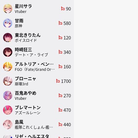
星川サラ
90
emoji_flags
Vtuber
甘雨
580
emoji_flags
原神
東北きりたん
120
emoji_flags
ボイスロイド
時崎狂三
340
emoji_flags
デート・ア・ライブ
アルトリア・ペンドラゴン(ランサー)
160
emoji_flags
FGO（Fate/Grand Order）
ブローニャ
1700
emoji_flags
崩壊3rd
百鬼あやめ
270
emoji_flags
Vtuber
ブレマートン
470
emoji_flags
アズールレーン
島風
440
emoji_flags
艦隊これくしょん-艦これ-
リゼ・ヘルエスタ