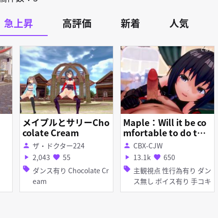
急上昇
高評価
新着
人気
メイプルとサリーCho
Maple：Will it be co
colate Cream
mfortable to do thi
s?
ザ・ドクター224
CBX-CJW
person
person
2,043
55
13.1k
650
play_arrow
favorite
play_arrow
favorite
sell
sell
ダンス有り Chocolate Cr
主観視点 性行為有り ダン
eam
ス無し ボイス有り 手コキ