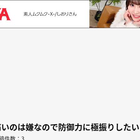
search
キャラ
作者
で防御力に極振りしたいと思います。
痛いのは嫌なので防御力に極振りしたい
稿件数：3