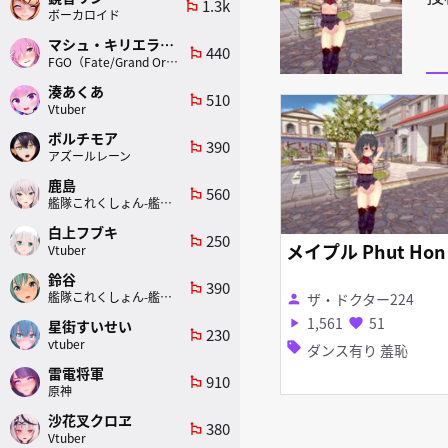
1.3k
emoji_flags
ボーカロイド
マシュ・キリエライト
440
emoji_flags
FGO（Fate/Grand Order）
湊あくあ
510
emoji_flags
Vtuber
ボルチモア
390
emoji_flags
アズールレーン
鹿島
560
emoji_flags
艦隊これくしょん-艦これ-
白上フブキ
250
emoji_flags
メイプル Phut Hon
Vtuber
鈴谷
390
emoji_flags
艦隊これくしょん-艦これ-
ザ・ドクター224
person
1,561
51
play_arrow
favorite
星街すいせい
230
emoji_flags
vtuber
sell
ダンス有り 羞恥
雷電将軍
910
emoji_flags
原神
沙花叉クロヱ
380
emoji_flags
Vtuber