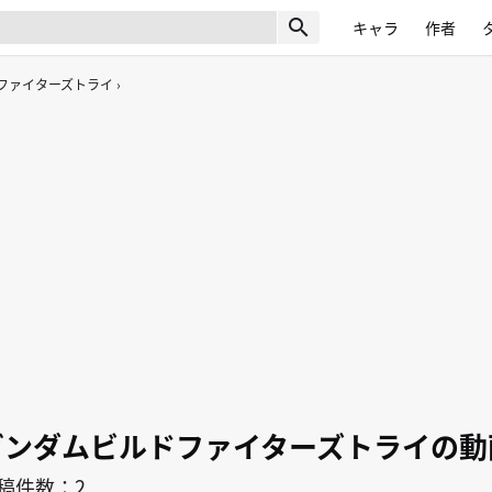
search
キャラ
作者
ファイターズトライ
ガンダムビルドファイターズトライの動
稿件数：2