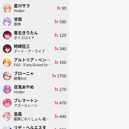
星川サラ
90
emoji_flags
Vtuber
甘雨
580
emoji_flags
原神
東北きりたん
120
emoji_flags
ボイスロイド
時崎狂三
340
emoji_flags
デート・ア・ライブ
アルトリア・ペンドラゴン(ランサー)
160
emoji_flags
FGO（Fate/Grand Order）
ブローニャ
1700
emoji_flags
崩壊3rd
百鬼あやめ
270
emoji_flags
Vtuber
ブレマートン
470
emoji_flags
アズールレーン
島風
440
emoji_flags
艦隊これくしょん-艦これ-
リゼ・ヘルエスタ