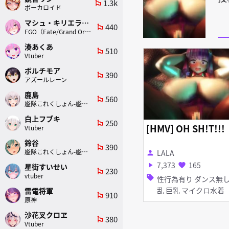
1.3k
emoji_flags
ボーカロイド
マシュ・キリエライト
440
emoji_flags
FGO（Fate/Grand Order）
湊あくあ
510
emoji_flags
Vtuber
ボルチモア
390
emoji_flags
アズールレーン
鹿島
560
emoji_flags
艦隊これくしょん-艦これ-
白上フブキ
250
emoji_flags
[HMV] OH SH!T!!!
Vtuber
鈴谷
390
emoji_flags
艦隊これくしょん-艦これ-
LALA
person
7,373
165
play_arrow
favorite
星街すいせい
230
emoji_flags
vtuber
sell
性行為有り ダンス無し 淫
乱 巨乳 マイクロ水着
雷電将軍
910
emoji_flags
原神
沙花叉クロヱ
380
emoji_flags
Vtuber