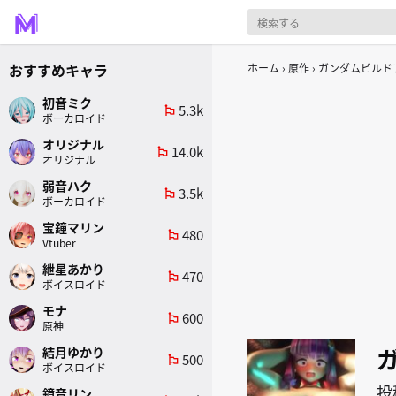
おすすめキャラ
ホーム
原作
ガンダムビルド
初音ミク
5.3k
emoji_flags
ボーカロイド
オリジナル
14.0k
emoji_flags
オリジナル
弱音ハク
3.5k
emoji_flags
ボーカロイド
宝鐘マリン
480
emoji_flags
Vtuber
紲星あかり
470
emoji_flags
ボイスロイド
モナ
600
emoji_flags
原神
結月ゆかり
500
emoji_flags
ボイスロイド
投
鏡音リン