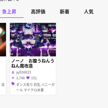
急上昇
高評価
新着
人気
ノーノ お腹うねんう
ねん魔改造
yy556023
person
3,746
151
play_arrow
favorite
sell
ダンス有り 巨乳 バニーガ
ール マイクロ水着