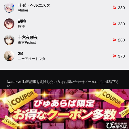
リゼ・ヘルエスタ
330
emoji_flags
Vtuber
胡桃
330
emoji_flags
原神
十六夜咲夜
260
emoji_flags
東方Project
2B
370
emoji_flags
ニーアオートマタ
iwaraへの動画記事を削除したい方はお問い合わせメールにてご連絡下さ
い。
If you would like to remove a video article to iwara, please contact us by
email for inquiry.
お問い合わせ
©2022 エロMMDTube