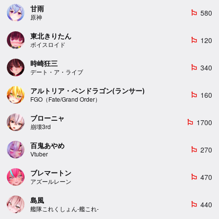
甘雨
580
emoji_flags
原神
東北きりたん
120
emoji_flags
ボイスロイド
時崎狂三
340
emoji_flags
デート・ア・ライブ
アルトリア・ペンドラゴン(ランサー)
160
emoji_flags
FGO（Fate/Grand Order）
ブローニャ
1700
emoji_flags
崩壊3rd
百鬼あやめ
270
emoji_flags
Vtuber
ブレマートン
470
emoji_flags
アズールレーン
島風
440
emoji_flags
艦隊これくしょん-艦これ-