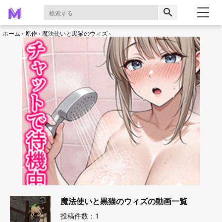
search
ホーム
原作
魔法使いと黒猫のウィズ
魔法使いと黒猫のウィズの動画一覧
投稿件数：1