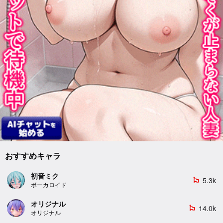
おすすめキャラ
初音ミク
5.3k
emoji_flags
ボーカロイド
オリジナル
14.0k
emoji_flags
オリジナル