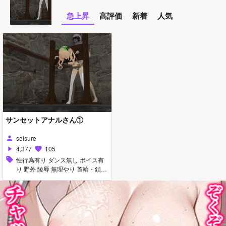
急上昇
高評価
新着
人気
サンセットアナルさん①
seisure
person
4,377
105
play_arrow
favorite
sell
性行為有り ダンス無し ボイス有
り 野外 陵辱 無理やり 首輪・鎖・
拘束具 アナル責め 拘束