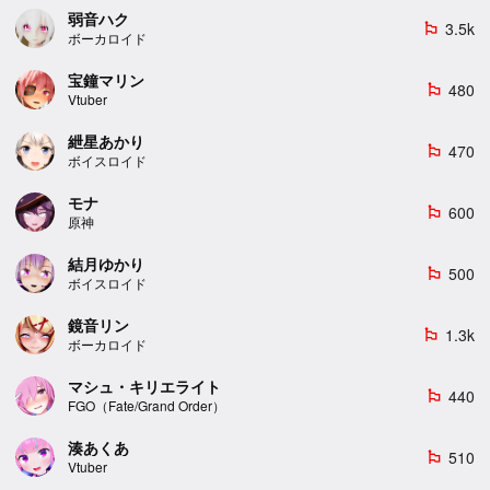
弱音ハク
3.5k
emoji_flags
ボーカロイド
宝鐘マリン
480
emoji_flags
Vtuber
紲星あかり
470
emoji_flags
ボイスロイド
モナ
600
emoji_flags
原神
結月ゆかり
500
emoji_flags
ボイスロイド
鏡音リン
1.3k
emoji_flags
ボーカロイド
マシュ・キリエライト
440
emoji_flags
FGO（Fate/Grand Order）
湊あくあ
510
emoji_flags
Vtuber