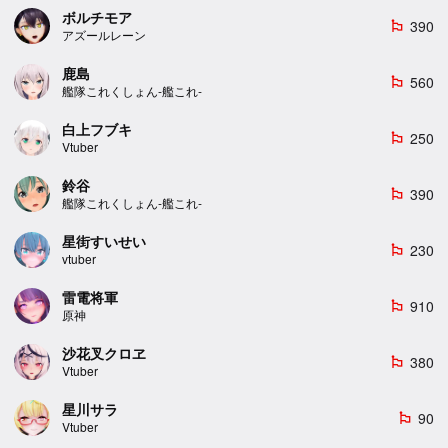
ボルチモア
390
emoji_flags
アズールレーン
鹿島
560
emoji_flags
艦隊これくしょん-艦これ-
白上フブキ
250
emoji_flags
Vtuber
鈴谷
390
emoji_flags
艦隊これくしょん-艦これ-
星街すいせい
230
emoji_flags
vtuber
雷電将軍
910
emoji_flags
原神
沙花叉クロヱ
380
emoji_flags
Vtuber
星川サラ
90
emoji_flags
Vtuber