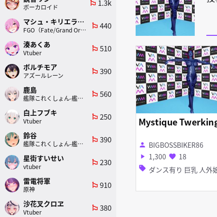
1.3k
emoji_flags
ボーカロイド
マシュ・キリエライト
440
emoji_flags
FGO（Fate/Grand Order）
湊あくあ
510
emoji_flags
Vtuber
ボルチモア
390
emoji_flags
アズールレーン
鹿島
560
emoji_flags
艦隊これくしょん-艦これ-
白上フブキ
250
emoji_flags
Mystique Twerkin
Vtuber
鈴谷
390
emoji_flags
艦隊これくしょん-艦これ-
BIGBOSSBIKER86
person
1,300
18
play_arrow
favorite
星街すいせい
230
emoji_flags
vtuber
sell
ダンス有り 巨乳 人
雷電将軍
910
emoji_flags
原神
沙花叉クロヱ
380
emoji_flags
Vtuber