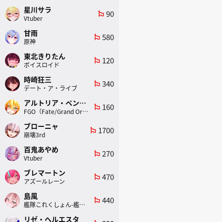
星川サラ
90
emoji_flags
Vtuber
甘雨
580
emoji_flags
原神
東北きりたん
120
emoji_flags
ボイスロイド
時崎狂三
340
emoji_flags
デート・ア・ライブ
アルトリア・ペンドラゴン(ランサー)
160
emoji_flags
FGO（Fate/Grand Order）
ブローニャ
1700
emoji_flags
崩壊3rd
百鬼あやめ
270
emoji_flags
Vtuber
ブレマートン
470
emoji_flags
アズールレーン
島風
440
emoji_flags
艦隊これくしょん-艦これ-
リゼ・ヘルエスタ