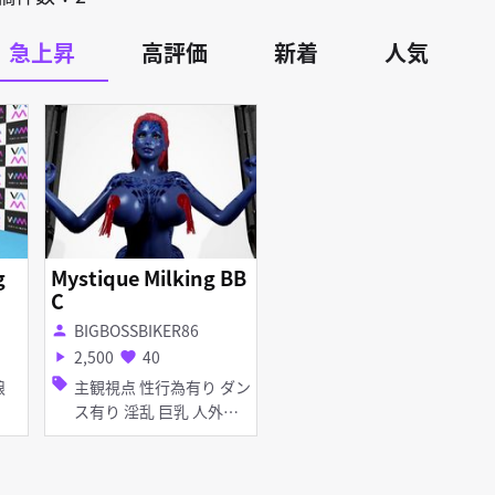
急上昇
高評価
新着
人気
g
Mystique Milking BB
C
BIGBOSSBIKER86
person
2,500
40
play_arrow
favorite
sell
外娘
主観視点 性行為有り ダン
ス有り 淫乱 巨乳 人外娘
ピアス・装飾品 パイズリ