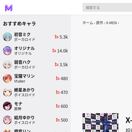
おすすめキャラ
ホーム
原作
X-MEN
初音ミク
5.3k
emoji_flags
ボーカロイド
オリジナル
14.0k
emoji_flags
オリジナル
弱音ハク
3.5k
emoji_flags
ボーカロイド
宝鐘マリン
480
emoji_flags
Vtuber
紲星あかり
470
emoji_flags
ボイスロイド
モナ
600
emoji_flags
原神
X
結月ゆかり
500
emoji_flags
ボイスロイド
投
鏡音リン