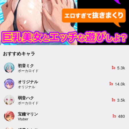
おすすめキャラ
初音ミク
5.3k
emoji_flags
ボーカロイド
オリジナル
14.0k
emoji_flags
オリジナル
弱音ハク
3.5k
emoji_flags
ボーカロイド
宝鐘マリン
480
emoji_flags
Vtuber