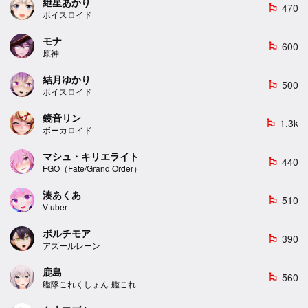
紲星あかり
470
emoji_flags
ボイスロイド
モナ
600
emoji_flags
原神
結月ゆかり
500
emoji_flags
ボイスロイド
鏡音リン
1.3k
emoji_flags
ボーカロイド
マシュ・キリエライト
440
emoji_flags
FGO（Fate/Grand Order）
湊あくあ
510
emoji_flags
Vtuber
ボルチモア
390
emoji_flags
アズールレーン
鹿島
560
emoji_flags
艦隊これくしょん-艦これ-