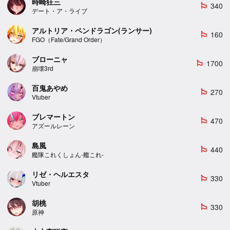
時崎狂三
340
emoji_flags
デート・ア・ライブ
アルトリア・ペンドラゴン(ランサー)
160
emoji_flags
FGO（Fate/Grand Order）
ブローニャ
1700
emoji_flags
崩壊3rd
百鬼あやめ
270
emoji_flags
Vtuber
ブレマートン
470
emoji_flags
アズールレーン
島風
440
emoji_flags
艦隊これくしょん-艦これ-
リゼ・ヘルエスタ
330
emoji_flags
Vtuber
胡桃
330
emoji_flags
原神