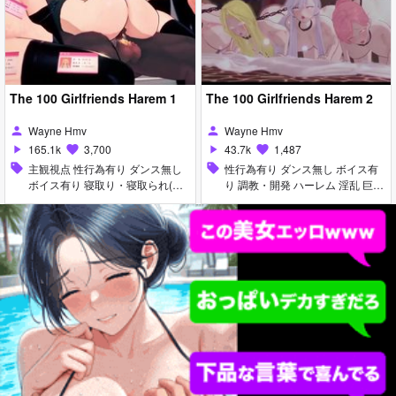
The 100 Girlfriends Harem 1
The 100 Girlfriends Harem 2
Wayne Hmv
Wayne Hmv
person
person
165.1k
3,700
43.7k
1,487
play_arrow
favorite
play_arrow
favorite
sell
主観視点 性行為有り ダンス無し
sell
性行為有り ダンス無し ボイス有
ボイス有り 寝取り・寝取られ(NT
り 調教・開発 ハーレム 淫乱 巨乳
R) ハーレム 淫乱 アヘ顔 お漏ら
首輪・鎖・拘束具 バイブ・ロータ
し・潮吹き 手コキ パイズリ
ー ピアス・装飾品 目隠し アヘ顔
お漏らし・潮吹き パイズリ