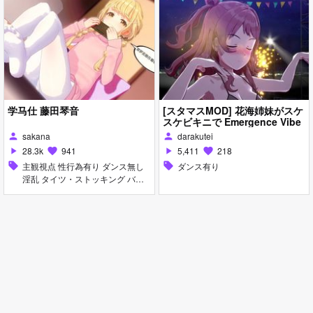
学马仕 藤田琴音
[スタマスMOD] 花海姉妹がスケ
スケビキニで Emergence Vibe
sakana
darakutei
person
person
28.3k
941
5,411
218
play_arrow
favorite
play_arrow
favorite
sell
主観視点 性行為有り ダンス無し
sell
ダンス有り
淫乱 タイツ・ストッキング バニ
ーガール 足コキ フェラ