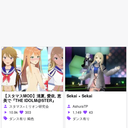
【スタマスMOD】清夏, 愛依, 恵
Sekai × Sekai
美で『THE IDOLM@STER』
スタマス×ミリオン研究会
AshuraTP
person
person
10.9k
303
1,149
43
play_arrow
favorite
play_arrow
favorite
sell
ダンス有り 褐色
sell
ダンス有り