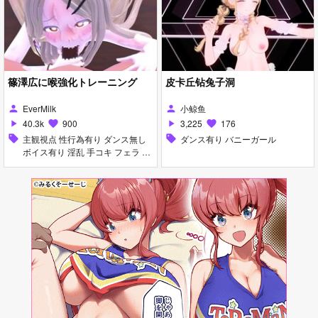
篠澤広に喉強化トレーニング
皮卡丘钻兔子洞
EverMilk
小鲸鱼
person
person
40.3k
900
3,225
176
play_arrow
favorite
play_arrow
favorite
sell
主観視点 性行為有り ダンス無し
sell
ダンス有り バニーガール
ボイス有り 淫乱 手コキ フェラ 顔
射 口内射精 ディープスロート