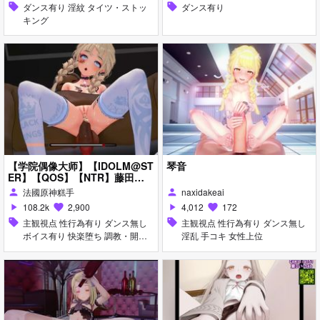
sell
ダンス有り 淫紋 タイツ・ストッ
sell
ダンス有り
キング
【学院偶像大师】【IDOLM@ST
琴音
ER】【QOS】【NTR】藤田琴
音的投资方合作洽谈~
法國原神糕手
naxidakeai
person
person
108.2k
2,900
4,012
172
play_arrow
favorite
play_arrow
favorite
sell
主観視点 性行為有り ダンス無し
sell
主観視点 性行為有り ダンス無し
ボイス有り 快楽堕ち 調教・開発
淫乱 手コキ 女性上位
寝取り・寝取られ(NTR) 淫乱 アヘ
顔 撮影・ハメ撮り 痴女・ビッチ
ピアス・装飾品 お漏らし・潮吹き