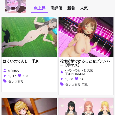
急上昇
高評価
新着
人気
はくいのてんし 千奈
花海佑芽でゆるっとセプテンバ
ー【学マス】
へのへのもへじ大魔
chinnpu
person
person
王/HNHNMHJ
1,917
103
play_arrow
favorite
1,388
54
play_arrow
favorite
sell
ダンス有り
sell
ダンス有り 巨乳