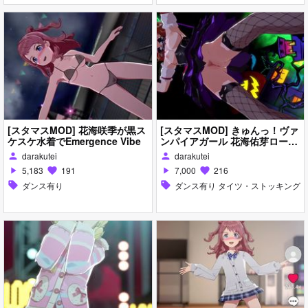
[スタマスMOD] 花海咲季が黒ス
[スタマスMOD] きゅんっ！ヴァ
ケスケ水着でEmergence Vibe
ンパイアガール 花海佑芽ローア
ングルカメラ
darakutei
darakutei
person
person
5,183
191
7,000
216
play_arrow
favorite
play_arrow
favorite
sell
ダンス有り
sell
ダンス有り タイツ・ストッキング