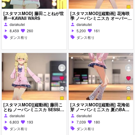
[スタマスMOD] 藤田ことねが世
[スタマスMOD][縦動画] 花海咲
界一KAWAII WARS
季 ノーパンミニスカ オーバーマ
スター
darakutei
darakutei
person
person
8,459
260
5,200
161
play_arrow
favorite
play_arrow
favorite
sell
ダンス有り
sell
ダンス有り
[スタマスMOD][縦動画] 藤田こ
[スタマスMOD][縦動画] 花海佑
とね ノーパンミニスカ SESSIO
芽 ノーパンミニスカ 夏のBAN
N!
G!! を後ろから
darakutei
darakutei
person
person
6,803
193
7,039
180
play_arrow
favorite
play_arrow
favorite
sell
ダンス有り
sell
ダンス有り