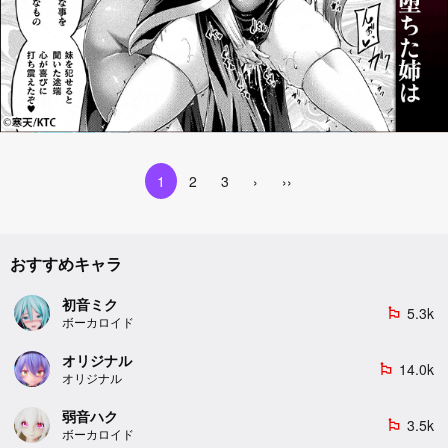
1
2
3
›
››
おすすめキャラ
初音ミク
5.3k
emoji_flags
ボーカロイド
オリジナル
14.0k
emoji_flags
オリジナル
弱音ハク
3.5k
emoji_flags
ボーカロイド