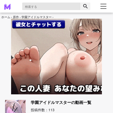
search
ホーム
原作
学園アイドルマスター
学園アイドルマスターの動画一覧
投稿件数：113