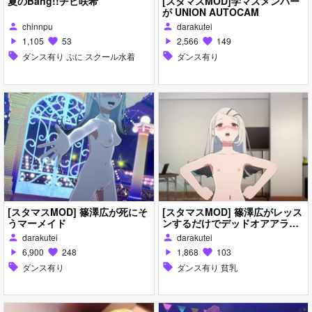
夏のBang!!チビ咲希
[スタマスMOD]学マスメンバー
が UNION AUTOCAM
chinnpu
darakutei
person
person
1,105
53
2,566
149
play_arrow
favorite
play_arrow
favorite
sell
ダンス有り ぷに スクール水着
sell
ダンス有り
[スタマスMOD] 篠澤広が死にそ
[スタマスMOD] 篠澤広がレッス
うマーメイド
ンするだけでデッドオアアライ
ブファクター
darakutei
darakutei
person
person
6,900
248
1,868
103
play_arrow
favorite
play_arrow
favorite
sell
ダンス有り
sell
ダンス有り 貧乳