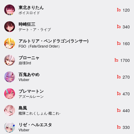
東北きりたん
120
emoji_flags
ボイスロイド
時崎狂三
340
emoji_flags
デート・ア・ライブ
アルトリア・ペンドラゴン(ランサー)
160
emoji_flags
FGO（Fate/Grand Order）
ブローニャ
1700
emoji_flags
崩壊3rd
百鬼あやめ
270
emoji_flags
Vtuber
ブレマートン
470
emoji_flags
アズールレーン
島風
440
emoji_flags
艦隊これくしょん-艦これ-
リゼ・ヘルエスタ
330
emoji_flags
Vtuber