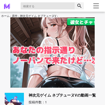
search
ホーム
原作
神次元ゲイム ネプテューヌV
神次元ゲイム ネプテューヌVの動画一覧
投稿件数：1