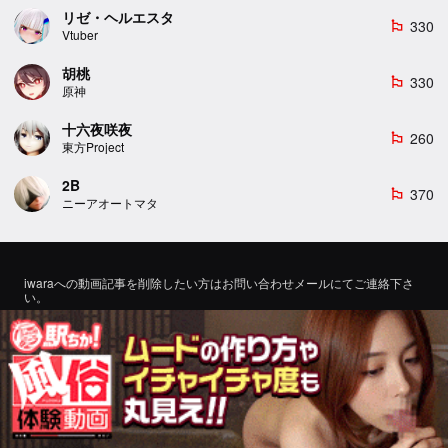
リゼ・ヘルエスタ
330
emoji_flags
Vtuber
胡桃
330
emoji_flags
原神
十六夜咲夜
260
emoji_flags
東方Project
2B
370
emoji_flags
ニーアオートマタ
iwaraへの動画記事を削除したい方はお問い合わせメールにてご連絡下さ
い。
If you would like to remove a video article to iwara, please contact us by
email for inquiry.
お問い合わせ
©2022 エロMMDTube