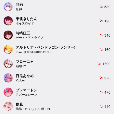
甘雨
580
emoji_flags
原神
東北きりたん
120
emoji_flags
ボイスロイド
時崎狂三
340
emoji_flags
デート・ア・ライブ
アルトリア・ペンドラゴン(ランサー)
160
emoji_flags
FGO（Fate/Grand Order）
ブローニャ
1700
emoji_flags
崩壊3rd
百鬼あやめ
270
emoji_flags
Vtuber
ブレマートン
470
emoji_flags
アズールレーン
島風
440
emoji_flags
艦隊これくしょん-艦これ-