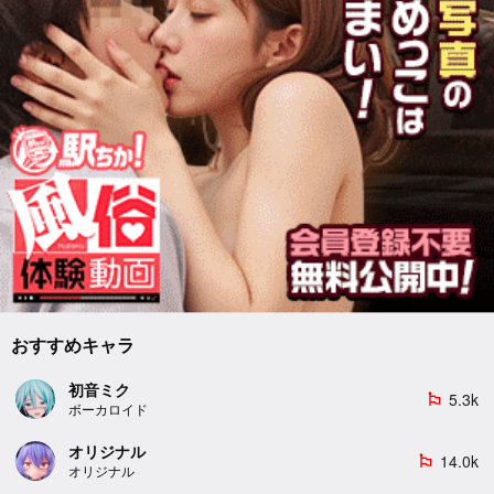
おすすめキャラ
初音ミク
5.3k
emoji_flags
ボーカロイド
オリジナル
14.0k
emoji_flags
オリジナル