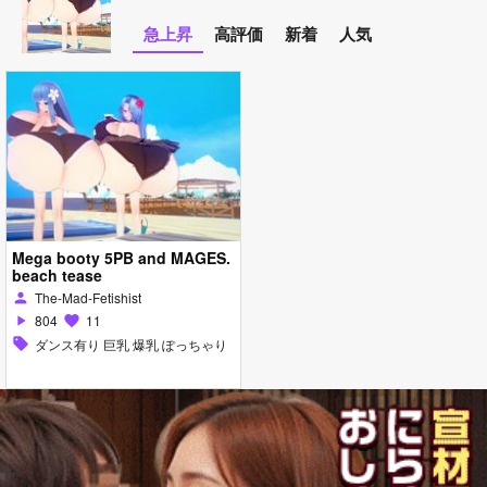
急上昇
高評価
新着
人気
Mega booty 5PB and MAGES.
beach tease
The-Mad-Fetishist
person
804
11
play_arrow
favorite
sell
ダンス有り 巨乳 爆乳 ぽっちゃり