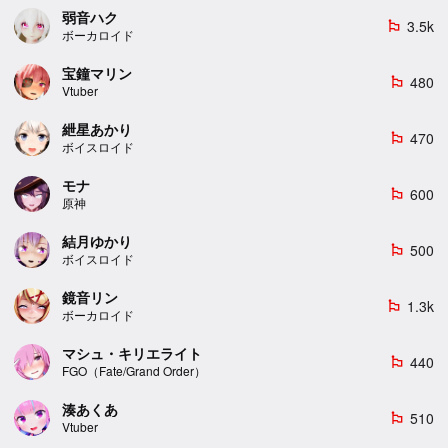
弱音ハク
3.5k
emoji_flags
ボーカロイド
宝鐘マリン
480
emoji_flags
Vtuber
紲星あかり
470
emoji_flags
ボイスロイド
モナ
600
emoji_flags
原神
結月ゆかり
500
emoji_flags
ボイスロイド
鏡音リン
1.3k
emoji_flags
ボーカロイド
マシュ・キリエライト
440
emoji_flags
FGO（Fate/Grand Order）
湊あくあ
510
emoji_flags
Vtuber