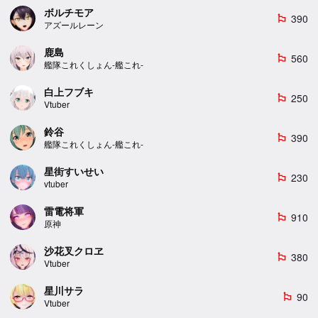
ボルチモア
390
emoji_flags
アズールレーン
鹿島
560
emoji_flags
艦隊これくしょん-艦これ-
白上フブキ
250
emoji_flags
Vtuber
鈴谷
390
emoji_flags
艦隊これくしょん-艦これ-
星街すいせい
230
emoji_flags
vtuber
雷電将軍
910
emoji_flags
原神
沙花叉クロヱ
380
emoji_flags
Vtuber
星川サラ
90
emoji_flags
Vtuber