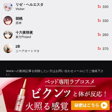
リゼ・ヘルエスタ
330
emoji_flags
Vtuber
胡桃
330
emoji_flags
原神
十六夜咲夜
260
emoji_flags
東方Project
2B
370
emoji_flags
ニーアオートマタ
iwaraへの動画記事を削除したい方はお問い合わせメールにてご連絡下さ
い。
If you would like to remove a video article to iwara, please contact us by
email for inquiry.
お問い合わせ
©2022 エロMMDTube