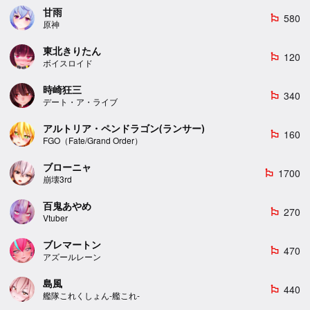
甘雨
580
emoji_flags
原神
東北きりたん
120
emoji_flags
ボイスロイド
時崎狂三
340
emoji_flags
デート・ア・ライブ
アルトリア・ペンドラゴン(ランサー)
160
emoji_flags
FGO（Fate/Grand Order）
ブローニャ
1700
emoji_flags
崩壊3rd
百鬼あやめ
270
emoji_flags
Vtuber
ブレマートン
470
emoji_flags
アズールレーン
島風
440
emoji_flags
艦隊これくしょん-艦これ-