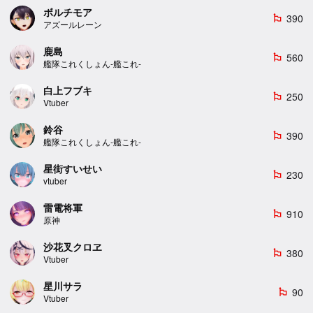
ボルチモア
390
emoji_flags
アズールレーン
鹿島
560
emoji_flags
艦隊これくしょん-艦これ-
白上フブキ
250
emoji_flags
Vtuber
鈴谷
390
emoji_flags
艦隊これくしょん-艦これ-
星街すいせい
230
emoji_flags
vtuber
雷電将軍
910
emoji_flags
原神
沙花叉クロヱ
380
emoji_flags
Vtuber
星川サラ
90
emoji_flags
Vtuber