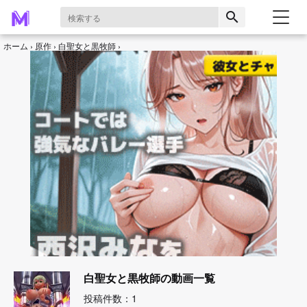
search
ホーム
原作
白聖女と黒牧師
白聖女と黒牧師の動画一覧
投稿件数：1