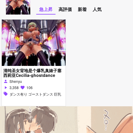
急上昇
高評価
新着
人気
清纯圣女背地是个爆乳臭婊子塞
西莉亚Cecilia-ghostdance
Shenyu
person
3,358
106
play_arrow
favorite
sell
ダンス有り ゴーストダンス 巨乳