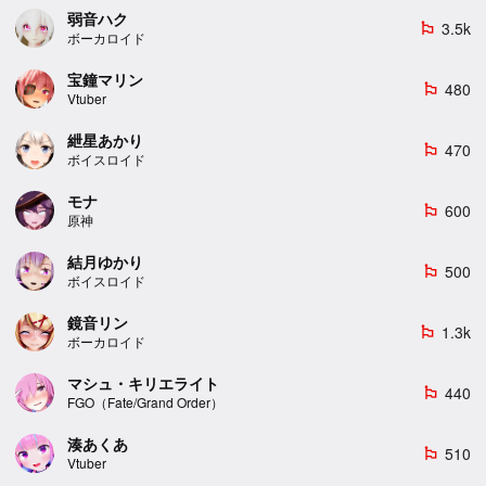
弱音ハク
3.5k
emoji_flags
ボーカロイド
宝鐘マリン
480
emoji_flags
Vtuber
紲星あかり
470
emoji_flags
ボイスロイド
モナ
600
emoji_flags
原神
結月ゆかり
500
emoji_flags
ボイスロイド
鏡音リン
1.3k
emoji_flags
ボーカロイド
マシュ・キリエライト
440
emoji_flags
FGO（Fate/Grand Order）
湊あくあ
510
emoji_flags
Vtuber