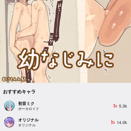
おすすめキャラ
初音ミク
5.3k
emoji_flags
ボーカロイド
オリジナル
14.0k
emoji_flags
オリジナル