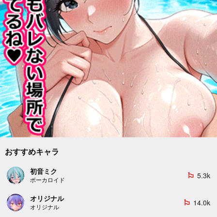
おすすめキャラ
初音ミク
5.3k
emoji_flags
ボーカロイド
オリジナル
14.0k
emoji_flags
オリジナル