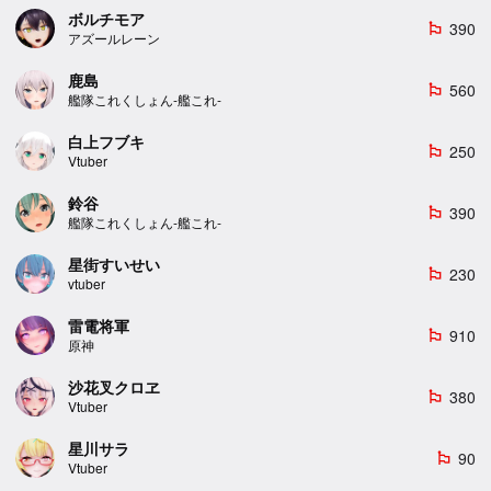
ボルチモア
390
emoji_flags
アズールレーン
鹿島
560
emoji_flags
艦隊これくしょん-艦これ-
白上フブキ
250
emoji_flags
Vtuber
鈴谷
390
emoji_flags
艦隊これくしょん-艦これ-
星街すいせい
230
emoji_flags
vtuber
雷電将軍
910
emoji_flags
原神
沙花叉クロヱ
380
emoji_flags
Vtuber
星川サラ
90
emoji_flags
Vtuber