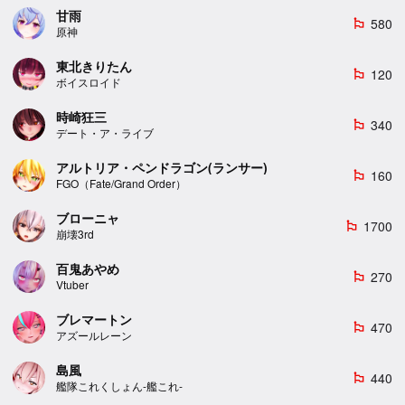
甘雨
580
emoji_flags
原神
東北きりたん
120
emoji_flags
ボイスロイド
時崎狂三
340
emoji_flags
デート・ア・ライブ
アルトリア・ペンドラゴン(ランサー)
160
emoji_flags
FGO（Fate/Grand Order）
ブローニャ
1700
emoji_flags
崩壊3rd
百鬼あやめ
270
emoji_flags
Vtuber
ブレマートン
470
emoji_flags
アズールレーン
島風
440
emoji_flags
艦隊これくしょん-艦これ-