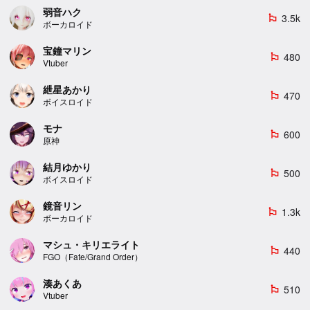
弱音ハク
3.5k
emoji_flags
ボーカロイド
宝鐘マリン
480
emoji_flags
Vtuber
紲星あかり
470
emoji_flags
ボイスロイド
モナ
600
emoji_flags
原神
結月ゆかり
500
emoji_flags
ボイスロイド
鏡音リン
1.3k
emoji_flags
ボーカロイド
マシュ・キリエライト
440
emoji_flags
FGO（Fate/Grand Order）
湊あくあ
510
emoji_flags
Vtuber