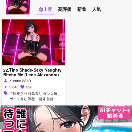
急上昇
高評価
新着
人気
22.Tino Shade-Sexy Naughty
Bitchy Me (Lene Alexandra)
Kurono 221D
person
3,046
228
play_arrow
favorite
sell
主観視点 性行為有り ダンス無し
ボイス有り 調教・開発 首輪・
鎖・拘束具 イラマチオ フェラ 乱
交