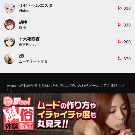
リゼ・ヘルエスタ
330
emoji_flags
Vtuber
胡桃
330
emoji_flags
原神
十六夜咲夜
260
emoji_flags
東方Project
2B
370
emoji_flags
ニーアオートマタ
iwaraへの動画記事を削除したい方はお問い合わせメールにてご連絡下さ
い。
If you would like to remove a video article to iwara, please contact us by
email for inquiry.
お問い合わせ
©2022 エロMMDTube