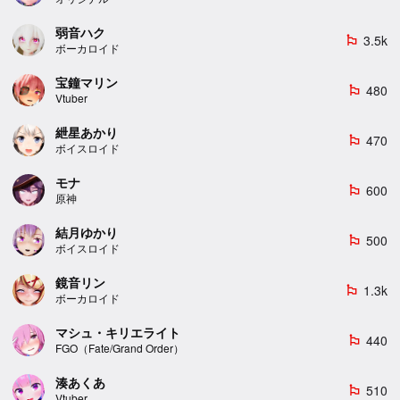
弱音ハク
3.5k
emoji_flags
ボーカロイド
宝鐘マリン
480
emoji_flags
Vtuber
紲星あかり
470
emoji_flags
ボイスロイド
モナ
600
emoji_flags
原神
結月ゆかり
500
emoji_flags
ボイスロイド
鏡音リン
1.3k
emoji_flags
ボーカロイド
マシュ・キリエライト
440
emoji_flags
FGO（Fate/Grand Order）
湊あくあ
510
emoji_flags
Vtuber