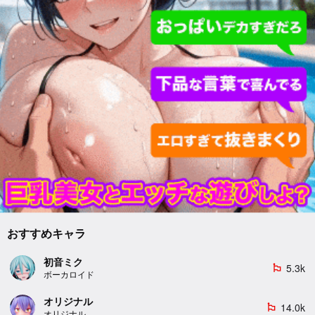
おすすめキャラ
初音ミク
5.3k
emoji_flags
ボーカロイド
オリジナル
14.0k
emoji_flags
オリジナル