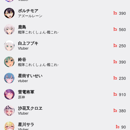
ボルチモア
390
emoji_flags
アズールレーン
鹿島
560
emoji_flags
艦隊これくしょん-艦これ-
白上フブキ
250
emoji_flags
Vtuber
鈴谷
390
emoji_flags
艦隊これくしょん-艦これ-
星街すいせい
230
emoji_flags
vtuber
雷電将軍
910
emoji_flags
原神
沙花叉クロヱ
380
emoji_flags
Vtuber
星川サラ
90
emoji_flags
Vtuber