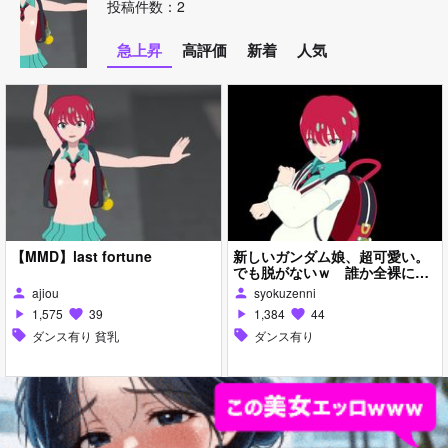
投稿件数：2
急上昇
高評価
新着
人気
【MMD】last fortune
新しいガンダム娘、超可愛い。
でも脱がないｗ 誰か全裸にな
るように改造してくれｗ
ajiou
syokuzenni
person
person
1,575
39
1,384
44
play_arrow
favorite
play_arrow
favorite
sell
ダンス有り 貧乳
sell
ダンス有り