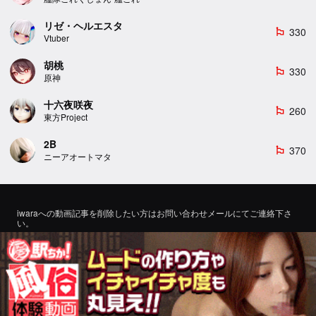
リゼ・ヘルエスタ
330
emoji_flags
Vtuber
胡桃
330
emoji_flags
原神
十六夜咲夜
260
emoji_flags
東方Project
2B
370
emoji_flags
ニーアオートマタ
iwaraへの動画記事を削除したい方はお問い合わせメールにてご連絡下さ
い。
If you would like to remove a video article to iwara, please contact us by
email for inquiry.
お問い合わせ
©2022 エロMMDTube