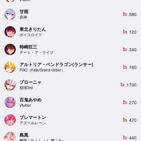
甘雨
580
emoji_flags
原神
東北きりたん
120
emoji_flags
ボイスロイド
時崎狂三
340
emoji_flags
デート・ア・ライブ
アルトリア・ペンドラゴン(ランサー)
160
emoji_flags
FGO（Fate/Grand Order）
ブローニャ
1700
emoji_flags
崩壊3rd
百鬼あやめ
270
emoji_flags
Vtuber
ブレマートン
470
emoji_flags
アズールレーン
島風
440
emoji_flags
艦隊これくしょん-艦これ-