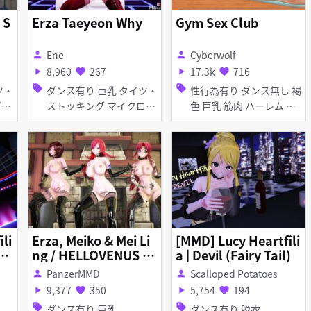
 S
Erza Taeyeon Why
Gym Sex Club
Ene
Cyberwolf
person
person
8,960
267
17.3k
716
play_arrow
favorite
play_arrow
favorite
sell
sell
ダンス有り 巨乳 タイツ・
性行為有り ダンス無し 褐
ストッキング マイクロ水
色 巨乳 筋肉 ハーレム 淫
 脱衣
着 脱衣
乱 アヘ顔 乱交
li
Erza, Meiko & Mei Li
[MMD] Lucy Heartfili
Fa
ng / HELLOVENUS - I
a | Devil (Fairy Tail)
\'m Ill
PanzerMMD
Scalloped Potatoes
person
person
9,377
350
5,754
194
play_arrow
favorite
play_arrow
favorite
sell
sell
ダンス有り 巨乳
ダンス有り 脱衣