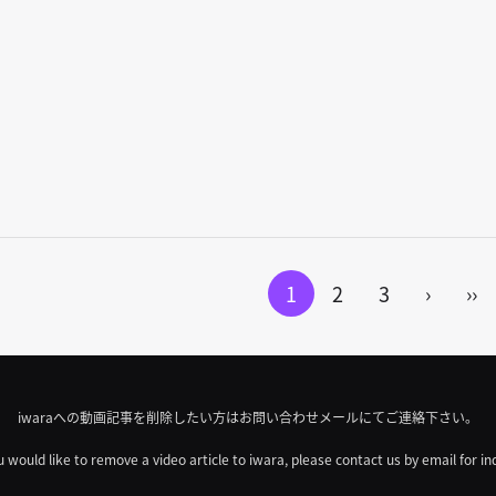
1
2
3
›
››
iwaraへの動画記事を削除したい方はお問い合わせメールにてご連絡下さい。
u would like to remove a video article to iwara, please contact us by email for in