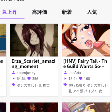
急上昇
高評価
新着
人気
es
Erza_Scarlet_amazi
[HMV] Fairy Tail - Th
ng_moment
e Guild Wants Some
Love
spamjunky
LeoArtx
person
person
64.6k
356
15.9k
168
play_arrow
favorite
play_arrow
favorite
sell
sell
ダンス無し 巨乳 拘束
性行為有り ダンス無し 巨
乳 アヘ顔 パイズリ 女性
上位 淫乱 オナニー 顔射
フェラ