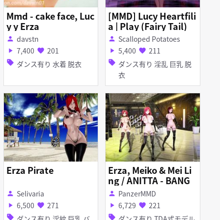
Mmd - cake face, Luc
[MMD] Lucy Heartfili
y y Erza
a | Play (Fairy Tail)
davstn
Scalloped Potatoes
person
person
7,400
201
5,400
211
play_arrow
favorite
play_arrow
favorite
sell
sell
ダンス有り 水着 脱衣
ダンス有り 淫乱 巨乳 脱
衣
Erza Pirate
Erza, Meiko & Mei Li
ng / ANITTA - BANG
Selivaria
PanzerMMD
person
person
6,500
271
6,729
221
play_arrow
favorite
play_arrow
favorite
sell
sell
ダンス有り 淫紋 巨乳 バ
ダンス有り TDA式モデル