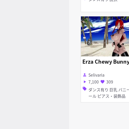
Erza Chewy Bunn
Selivaria
person
7,100
309
play_arrow
favorite
sell
ダンス有り 巨乳 バニーガ
ール ピアス・装飾品