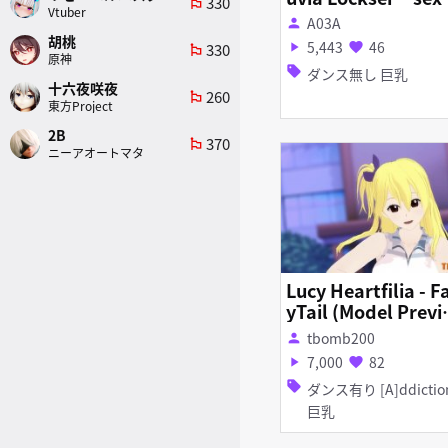
330
emoji_flags
Vtuber
walk
A03A
person
胡桃
5,443
46
330
play_arrow
favorite
emoji_flags
原神
sell
ダンス無し 巨乳
十六夜咲夜
260
emoji_flags
東方Project
2B
370
emoji_flags
ニーアオートマタ
Lucy Heartfilia - Fa
yTail (Model Previ
w)
tbomb200
person
7,000
82
play_arrow
favorite
sell
ダンス有り [A]ddiction
巨乳