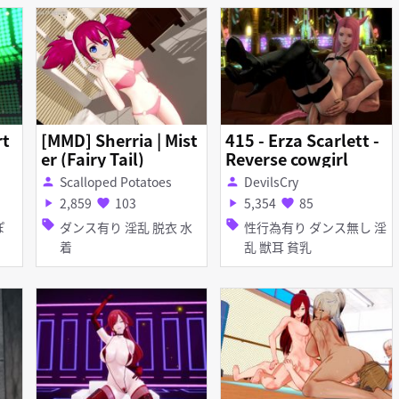
rt
[MMD] Sherria | Mist
415 - Erza Scarlett -
er (Fairy Tail)
Reverse cowgirl
Scalloped Potatoes
DevilsCry
person
person
2,859
103
5,354
85
play_arrow
favorite
play_arrow
favorite
sell
sell
ダンス有り 淫乱 脱衣 水
性行為有り ダンス無し 淫
着
乱 獣耳 貧乳