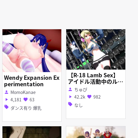
【R-18 Lamb Sex】
Wendy Expansion Ex
アイドル活動中のルー
perimentation
シィが怪しい男に攫わ
ちゅぴ
person
MomoKanae
person
れるそうです
42.2k
982
play_arrow
favorite
4,181
63
play_arrow
favorite
sell
なし
sell
ダンス有り 爆乳