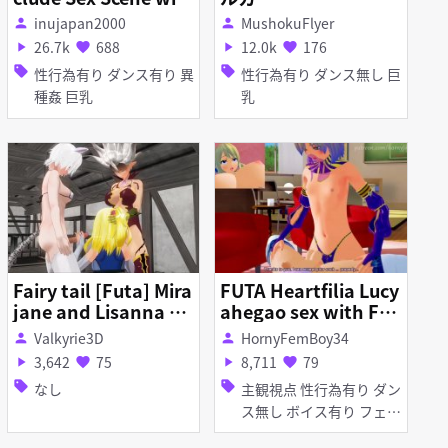
h Goblin
inujapan2000
MushokuFlyer
person
person
26.7k
688
12.0k
176
play_arrow
favorite
play_arrow
favorite
sell
sell
性行為有り ダンス有り 異
性行為有り ダンス無し 巨
種姦 巨乳
乳
Fairy tail [Futa] Mira
FUTA Heartfilia Lucy
jane and Lisanna x L
ahegao sex with Fe
ucy
mboy (Fairy Tail)
Valkyrie3D
HornyFemBoy34
person
person
3,642
75
8,711
79
play_arrow
favorite
play_arrow
favorite
sell
sell
なし
主観視点 性行為有り ダン
ス無し ボイス有り フェラ
巨乳 ふたなり