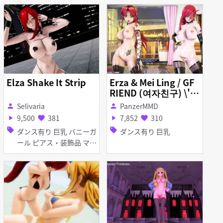
Elza Shake It Strip
Erza & Mei Ling / GF
RIEND (여자친구) \'M
AGO\'
Selivaria
PanzerMMD
person
person
9,500
381
7,852
310
play_arrow
favorite
play_arrow
favorite
sell
sell
ダンス有り 巨乳 バニーガ
ダンス有り 巨乳
ール ピアス・装飾品 マイ
クロ水着 レオタード 脱衣