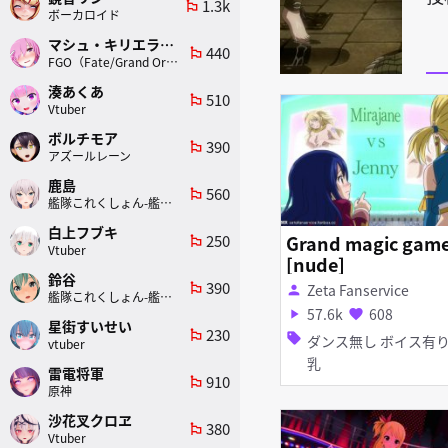
1.3k
emoji_flags
ボーカロイド
マシュ・キリエライト
440
emoji_flags
FGO（Fate/Grand Order）
湊あくあ
510
emoji_flags
Vtuber
ボルチモア
390
emoji_flags
アズールレーン
鹿島
560
emoji_flags
艦隊これくしょん-艦これ-
白上フブキ
250
Grand magic gam
emoji_flags
Vtuber
[nude]
鈴谷
390
emoji_flags
Zeta Fanservice
person
艦隊これくしょん-艦これ-
57.6k
608
play_arrow
favorite
星街すいせい
230
emoji_flags
sell
ダンス無し ボイス有り 巨
vtuber
乳
雷電将軍
910
emoji_flags
原神
沙花叉クロヱ
380
emoji_flags
Vtuber