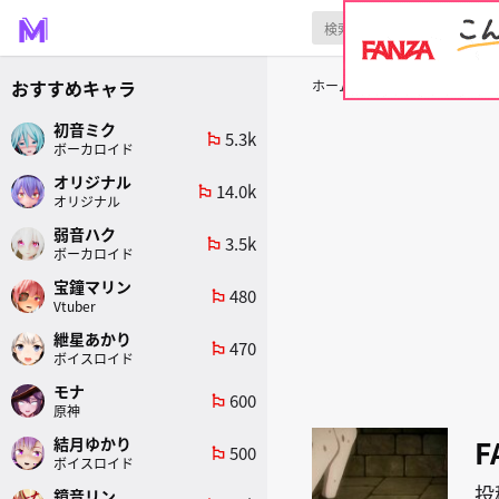
おすすめキャラ
ホーム
原作
FAIRY TAIL
初音ミク
5.3k
emoji_flags
ボーカロイド
オリジナル
14.0k
emoji_flags
オリジナル
弱音ハク
3.5k
emoji_flags
ボーカロイド
宝鐘マリン
480
emoji_flags
Vtuber
紲星あかり
470
emoji_flags
ボイスロイド
モナ
600
emoji_flags
原神
F
結月ゆかり
500
emoji_flags
ボイスロイド
投
鏡音リン