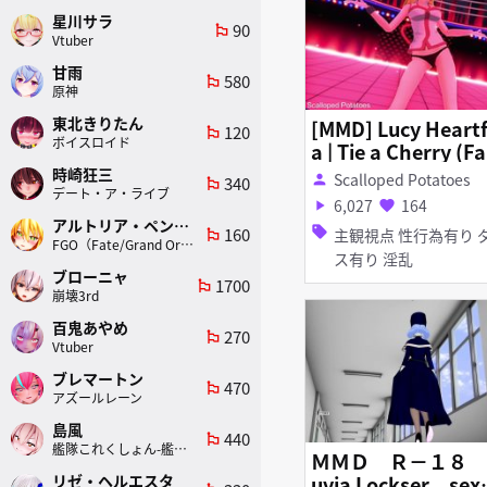
星川サラ
90
emoji_flags
Vtuber
甘雨
580
emoji_flags
原神
東北きりたん
[MMD] Lucy Heartfi
120
emoji_flags
ボイスロイド
a | Tie a Cherry (Fa
y Tail)
時崎狂三
Scalloped Potatoes
person
340
emoji_flags
デート・ア・ライブ
6,027
164
play_arrow
favorite
アルトリア・ペンドラゴン(ランサー)
160
sell
主観視点 性行為有り ダン
emoji_flags
FGO（Fate/Grand Order）
ス有り 淫乱
ブローニャ
1700
emoji_flags
崩壊3rd
百鬼あやめ
270
emoji_flags
Vtuber
ブレマートン
470
emoji_flags
アズールレーン
島風
440
emoji_flags
艦隊これくしょん-艦これ-
ＭＭＤ Ｒ－１８ 
uvia Lockser sex
リゼ・ヘルエスタ