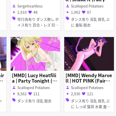
il)
Sergeheartless
Scalloped Potatoes
person
person
2,910
48
1,962
87
play_arrow
favorite
play_arrow
favorite
sell
sell
性行為有り ダンス無し ボ
ダンス有り 淫乱 貧乳 ぷ
イス有り 百合・レズ 巨乳
に 羞恥 脱衣
ふたなり パイズリ フェラ
ir
[MMD] Lucy Heatfili
[MMD] Wendy Marve
e
a | Party Tonight (Fa
ll | HOT PINK (Fairy T
iry Tail)
ail)
Scalloped Potatoes
Scalloped Potatoes
person
person
8,562
211
2,930
121
play_arrow
favorite
play_arrow
favorite
sell
sell
ダンス有り 淫乱 脱衣
ダンス有り 淫乱 貧乳 ぷ
に しっぽ 猫耳 水着 羞恥
脱衣