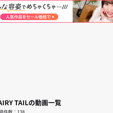
search
キャラ
作者
AIRY TAILの動画一覧
稿件数：138