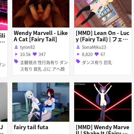
Wendy Marvell - Like
[MMD] Lean On - Luc
li
A Cat [Fairy Tail]
y (Fairy Tail) | フェア
ir
リーテイル - ルーシ
tyron82
SonaMiku23
person
person
ィ・ハートフィリア |
10.5k
347
8,820
67
play_arrow
favorite
play_arrow
favorite
LeanOn _ DL / Down
sell
sell
主観視点 性行為有り ダン
ダンス有り 巨乳
load
ス有り 貧乳 ぷに アヘ顔
J
fairy tail futa
[MMD] Wendy Marve
y
ll | Shake It (Fairy Ta