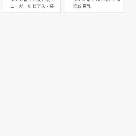
ニーガール ピアス・装飾
淫紋 巨乳
品 脱衣