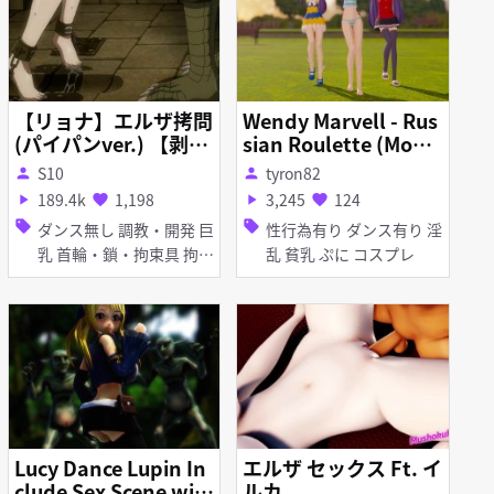
【リョナ】エルザ拷問
Wendy Marvell - Rus
(パイパンver.) 【剥ぎ
sian Roulette (Mode
コラ】
l Promotion) [Fairy T
S10
tyron82
person
person
ail]
189.4k
1,198
3,245
124
play_arrow
favorite
play_arrow
favorite
sell
sell
ダンス無し 調教・開発 巨
性行為有り ダンス有り 淫
乳 首輪・鎖・拘束具 拘束
乱 貧乳 ぷに コスプレ
リョナ
Lucy Dance Lupin In
エルザ セックス Ft. イ
clude Sex Scene wit
ルカ