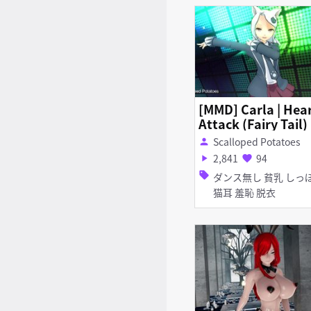
[MMD] Carla | Hea
Attack (Fairy Tail)
Scalloped Potatoes
person
2,841
94
play_arrow
favorite
sell
ダンス無し 貧乳 しっぽ
猫耳 羞恥 脱衣