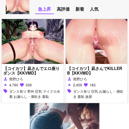
急上昇
高評価
新着
人気
【コイカツ】凪さんでエロ座り
【コイカツ】凪さんでKILLER
ダンス【KKVMD】
B【KKVMD】
熊野ひろ
熊野ひろ
person
person
4,790
339
2,459
183
play_arrow
favorite
play_arrow
favorite
sell
ダンス有り 野外 巨乳 マイクロ水
sell
ダンス有り 巨乳 お漏らし・潮吹
着 お漏らし・潮吹き 羞恥
き 羞恥 放尿