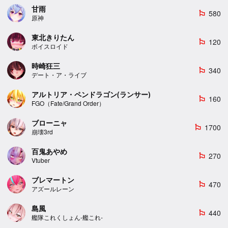
甘雨
580
emoji_flags
原神
東北きりたん
120
emoji_flags
ボイスロイド
時崎狂三
340
emoji_flags
デート・ア・ライブ
アルトリア・ペンドラゴン(ランサー)
160
emoji_flags
FGO（Fate/Grand Order）
ブローニャ
1700
emoji_flags
崩壊3rd
百鬼あやめ
270
emoji_flags
Vtuber
ブレマートン
470
emoji_flags
アズールレーン
島風
440
emoji_flags
艦隊これくしょん-艦これ-