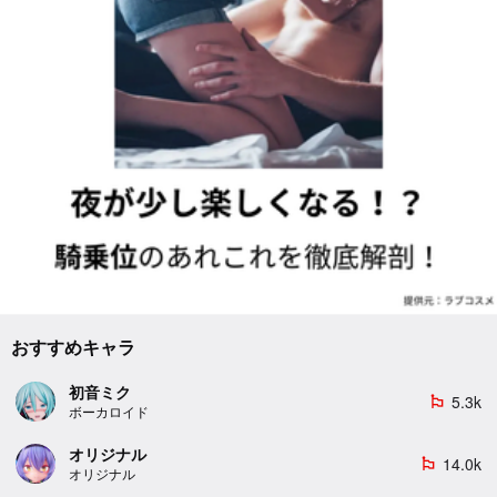
おすすめキャラ
初音ミク
5.3k
emoji_flags
ボーカロイド
オリジナル
14.0k
emoji_flags
オリジナル