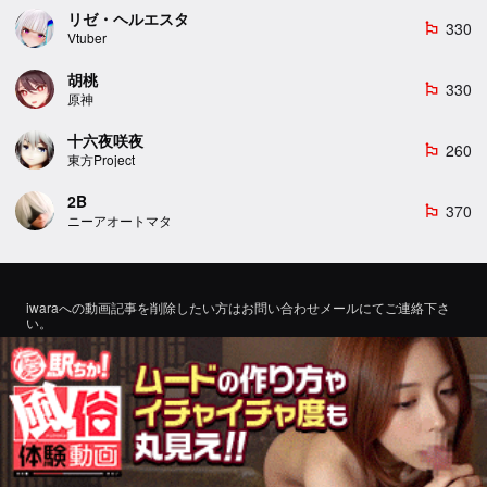
リゼ・ヘルエスタ
330
emoji_flags
Vtuber
胡桃
330
emoji_flags
原神
十六夜咲夜
260
emoji_flags
東方Project
2B
370
emoji_flags
ニーアオートマタ
iwaraへの動画記事を削除したい方はお問い合わせメールにてご連絡下さ
い。
If you would like to remove a video article to iwara, please contact us by
email for inquiry.
お問い合わせ
©2022 エロMMDTube