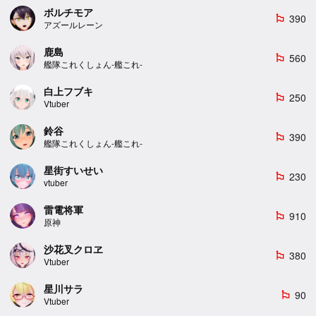
ボルチモア
390
emoji_flags
アズールレーン
鹿島
560
emoji_flags
艦隊これくしょん-艦これ-
白上フブキ
250
emoji_flags
Vtuber
鈴谷
390
emoji_flags
艦隊これくしょん-艦これ-
星街すいせい
230
emoji_flags
vtuber
雷電将軍
910
emoji_flags
原神
沙花叉クロヱ
380
emoji_flags
Vtuber
星川サラ
90
emoji_flags
Vtuber