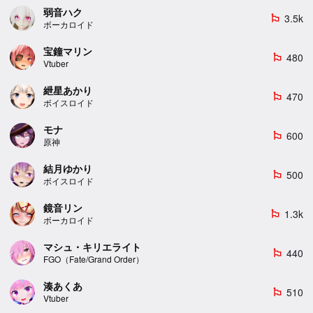
弱音ハク
3.5k
emoji_flags
ボーカロイド
宝鐘マリン
480
emoji_flags
Vtuber
紲星あかり
470
emoji_flags
ボイスロイド
モナ
600
emoji_flags
原神
結月ゆかり
500
emoji_flags
ボイスロイド
鏡音リン
1.3k
emoji_flags
ボーカロイド
マシュ・キリエライト
440
emoji_flags
FGO（Fate/Grand Order）
湊あくあ
510
emoji_flags
Vtuber