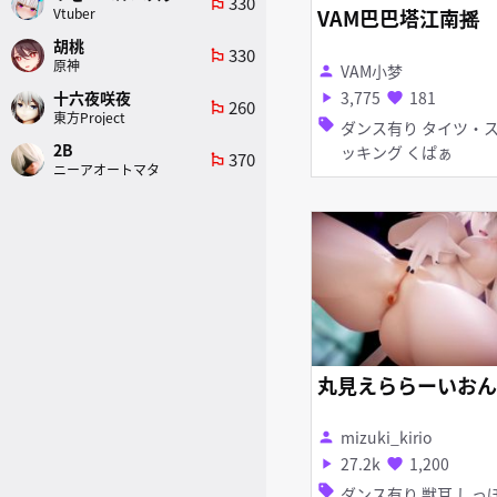
330
emoji_flags
Vtuber
VAM巴巴塔江南摇
胡桃
330
emoji_flags
原神
VAM小梦
person
3,775
181
十六夜咲夜
play_arrow
favorite
260
emoji_flags
東方Project
sell
ダンス有り タイツ・スト
2B
ッキング くぱぁ
370
emoji_flags
ニーアオートマタ
丸見えららーいおん
mizuki_kirio
person
27.2k
1,200
play_arrow
favorite
sell
ダンス有り 獣耳 しっぽ