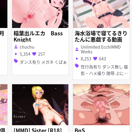
二月
稲葉出ルエカ Bass
海水浴場で寝てるきり
Knight
たんに悪戯する動画
chuchu
Unlimited EcchiMMD
person
person
Works
5,354
257
play_arrow
favorite
8,253
643
play_arrow
favorite
sell
ダンス有り メガネ くぱぁ
sell
性行為有り ダンス無し 撮
影・ハメ撮り 陵辱 ぷに
マイクロ水着 くぱぁ 羞恥
紳士ハンド 睡姦
倶
[MMD] Sister [R18]
BnS