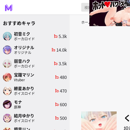
おすすめキャラ
ホーム
タグ
くぱぁ
初音ミク
5.3k
emoji_flags
ボーカロイド
オリジナル
14.0k
emoji_flags
オリジナル
弱音ハク
3.5k
emoji_flags
ボーカロイド
宝鐘マリン
480
emoji_flags
Vtuber
紲星あかり
470
emoji_flags
ボイスロイド
モナ
600
emoji_flags
原神
結月ゆかり
500
emoji_flags
ボイスロイド
投
鏡音リン