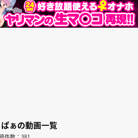
search
キャラ
作者
くぱぁの動画一覧
稿件数：381