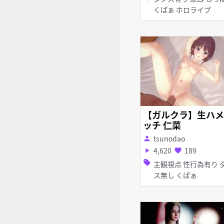
くぱぁ ホロライブ
【ガルクラ】生ハメ
ッチ 仁菜
tsunodao
person
4,620
189
play_arrow
favorite
sell
主観視点 性行為有り ダン
ス無し くぱぁ