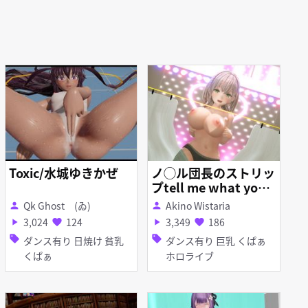
Toxic/水城ゆきかぜ
ノ◯ル団長のストリッ
プtell me what you
wantダンス
Qk Ghost (ゐ)
Akino Wistaria
person
person
3,024
124
3,349
186
play_arrow
favorite
play_arrow
favorite
sell
sell
ダンス有り 日焼け 貧乳
ダンス有り 巨乳 くぱぁ
くぱぁ
ホロライブ