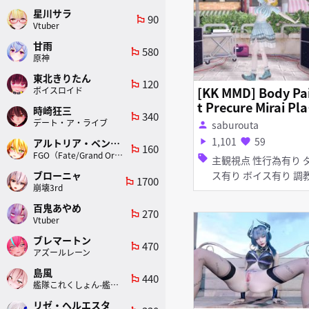
星川サラ
90
emoji_flags
Vtuber
甘雨
580
emoji_flags
原神
東北きりたん
120
emoji_flags
[KK MMD] Body Pa
ボイスロイド
t Precure Mirai Pla
時崎狂三
340
emoji_flags
(Maho Girls Precu
デート・ア・ライブ
saburouta
person
e!) ボディペイントプ
1,101
59
アルトリア・ペンドラゴン(ランサー)
play_arrow
favorite
160
リキュア みらいあ
emoji_flags
FGO（Fate/Grand Order）
sell
主観視点 性行為有り ダン
び (魔法つかいプリ
ブローニャ
ス有り ボイス有り 調教・
ュア!)
1700
emoji_flags
崩壊3rd
開発 淫乱 日焼け 首輪・
鎖・拘束具 ピアス・装飾
百鬼あやめ
270
emoji_flags
Vtuber
品 アヘ顔 くぱぁ
ブレマートン
470
emoji_flags
アズールレーン
島風
440
emoji_flags
艦隊これくしょん-艦これ-
リゼ・ヘルエスタ