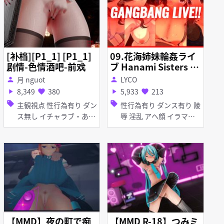
[补档][P1_1] [P1_1]
09.花海姉妹輪姦ライ
剧情-色情酒吧-前戏
ブ Hanami Sisters G
angbang Live【学マ
月 nguot
LYCO
person
person
ス／Gakuen Idolmas
8,349
380
5,933
213
play_arrow
favorite
play_arrow
favorite
ter】
sell
sell
主観視点 性行為有り ダン
性行為有り ダンス有り 陵
ス無し イチャラブ・あま
辱 淫乱 アヘ顔 イラマチ
あま タイツ・ストッキン
オ 顔射 くぱぁ 口内射精
グ くぱぁ 素股 手コキ 膝
羞恥 手コキ フェラ 輪姦
裏コキ
【MMD】夜の町で痴
【MMD R-18】つみミ