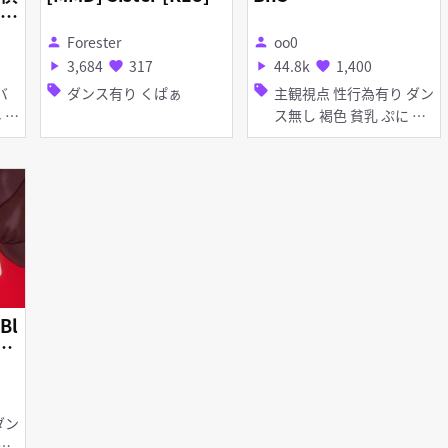
動
Forester
oo0
person
person
3,684
317
44.8k
1,400
play_arrow
favorite
play_arrow
favorite
sell
sell
ダンス有り くぱぁ
主観視点 性行為有り ダン
ス無し 褐色 貧乳 ぷに く
ぱぁ
Bl
o