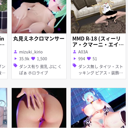
in
丸見えネクロマンサー
MMD R-18 (スィーリ
y
ア・クマーニ・エイン
r
トリー)ノーパン穴開
mizuki_kirio
A03A
person
person
きパンスト開脚！！
35.9k
1,500
994
51
play_arrow
favorite
play_arrow
favorite
そ
sell
sell
ダンス有り 貧乳 ぷに く
ダンス無し タイツ・スト
キ
ぱぁ ホロライブ
ッキング ピアス・装飾品
くぱぁ 拘束