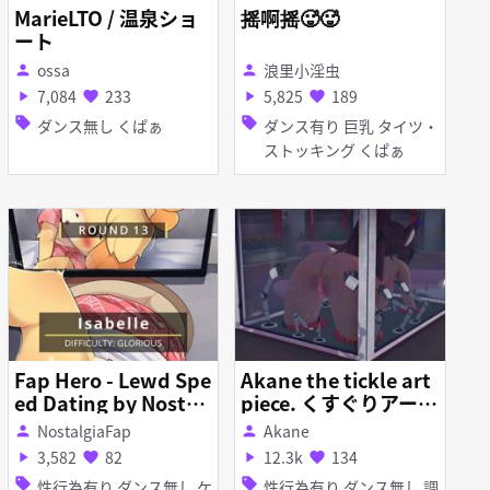
MarieLTO / 温泉ショ
摇啊摇🥵🥵
ート
ossa
浪里小淫虫
person
person
7,084
233
5,825
189
play_arrow
favorite
play_arrow
favorite
sell
sell
ダンス無し くぱぁ
ダンス有り 巨乳 タイツ・
ストッキング くぱぁ
Fap Hero - Lewd Spe
Akane the tickle art
ed Dating by Nostal
piece. くすぐりアート
giaFap (Round 13) (I
のあかね。
NostalgiaFap
Akane
person
person
sabelle)
3,582
82
12.3k
134
play_arrow
favorite
play_arrow
favorite
sell
sell
性行為有り ダンス無し ケ
性行為有り ダンス無し 調