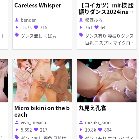
Careless Whisper
【コイカツ】mir様 腰
振りダンス2024instil
lation【KKVMD】
bender
熊野ひろ
person
person
15.7k
715
761
64
play_arrow
favorite
play_arrow
favorite
sell
sell
ダンス無し くぱぁ
ダンス有り 腰振りダンス
巨乳 コスプレ マイクロ水
着 くぱぁ 母乳・噴乳
Micro bikini on the b
丸見え孔雀
each
viva_mexico
mizuki_kirio
person
person
5,692
217
19.8k
864
play_arrow
favorite
play_arrow
favorite
sell
sell
ダンス無し 褐色 日焼け
ダンス有り ホロライブ く