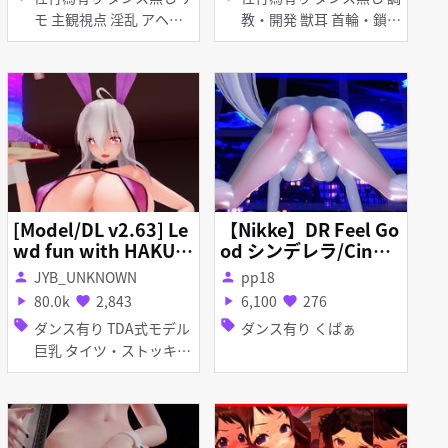
モ 主観視点 淫乱 アヘ顔
教・開発 獣耳 首輪・鎖・
くぱぁ
拘束具 くぱぁ 拘束
[Model/DL v2.63] Le
【Nikke】DR Feel Go
wd fun with HAKU i
od シンデレラ/Cinde
n a bunny suit
rella
JYB_UNKNOWN
pp18
person
person
80.0k
2,843
6,100
276
play_arrow
favorite
play_arrow
favorite
sell
sell
ダンス有り TDA式モデル
ダンス有り くぱぁ
巨乳 タイツ・ストッキン
グ ディルド バイブ・ロー
ター バニーガール マイク
ロ水着 アヘ顔 お漏らし・
潮吹き くぱぁ