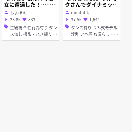
女に遭遇した！……的
クさんでダイナミック
な 続
腰振りダンス
しょぼん
mmdhhk
person
person
23.8k
833
37.5k
1,644
play_arrow
favorite
play_arrow
favorite
sell
sell
主観視点 性行為有り ダン
ダンス有り つみ式モデル
ス無し 撮影・ハメ撮り 野
淫乱 アヘ顔 お漏らし・潮
外 淫乱 獣耳 バイブ・ロ
吹き くぱぁ 羞恥
ーター くぱぁ