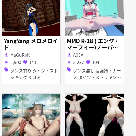
YangYang メロメロイ
MMD R-18 ( エンヤ・
ド
マーフィー)ノーパン
パンスト開脚！！
MaGuRoK
A03A
person
person
2,600
141
2,232
104
play_arrow
favorite
play_arrow
favorite
sell
sell
ダンス有り タイツ・スト
ダンス無し 看護婦・ナー
ッキング くぱぁ
ス タイツ・ストッキング
くぱぁ