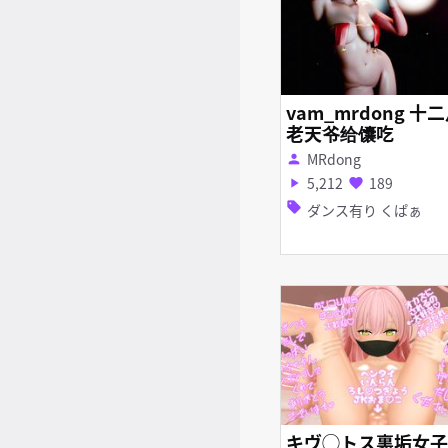
vam_mrdong 十
老天爷给馕吃
MRdong
person
5,212
189
play_arrow
favorite
sell
ダンス有り くぱぁ
キヴ◯トス裏垢女子