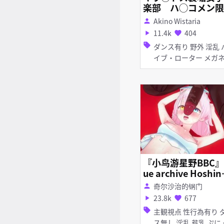
楽部 ハ◯コメン限
画篇
Akino Wistaria
person
11.4k
404
play_arrow
favorite
sell
ダンス有り 野外 淫乱 バ
イブ・ローター メガネ く
ぱぁ
『小鸟游星野BBC』
ue archive Hoshin
Bbc
奇尔沙治的钢门
person
23.8k
677
play_arrow
favorite
sell
主観視点 性行為有り ダン
ス無し 淫乱 貧乳 ぷに ア