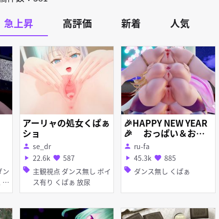
急上昇
高評価
新着
人気
アーリャの処女くぱぁ
🎉HAPPY NEW YEAR
ショ
🎉 おっぱい＆おま
んこタワー
se_dr
ru-fa
person
person
22.6k
587
45.3k
885
play_arrow
favorite
play_arrow
favorite
sell
sell
主観視点 ダンス無し ボイ
ダンス無し くぱぁ
ス有り くぱぁ 放尿