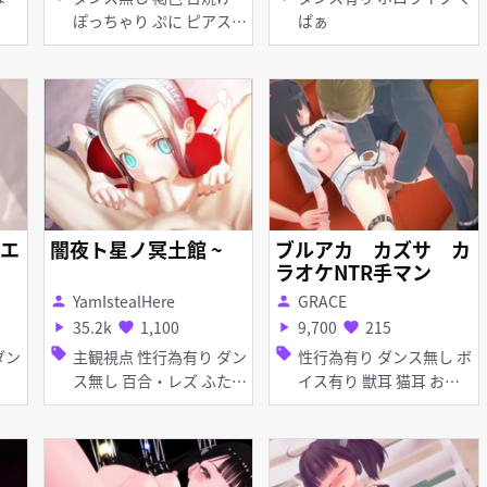
ぽっちゃり ぷに ピアス・
ぱぁ
装飾品 メガネ くぱぁ 性
行為有り 百合・レズ
エ
闇夜ト星ノ冥土館 ~
ブルアカ カズサ カ
ラオケNTR手マン
YamIstealHere
GRACE
person
person
35.2k
1,100
9,700
215
play_arrow
favorite
play_arrow
favorite
sell
sell
主観視点 性行為有り ダン
性行為有り ダンス無し ボ
ス無し 百合・レズ ふたな
イス有り 獣耳 猫耳 お漏
り メイド服 顔射 くぱぁ
らし・潮吹き くぱぁ
口内射精 手コキ パイズリ
フェラ