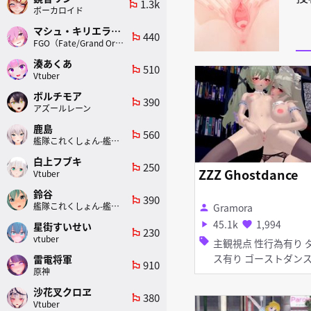
1.3k
emoji_flags
ボーカロイド
マシュ・キリエライト
440
emoji_flags
FGO（Fate/Grand Order）
湊あくあ
510
emoji_flags
Vtuber
ボルチモア
390
emoji_flags
アズールレーン
鹿島
560
emoji_flags
艦隊これくしょん-艦これ-
白上フブキ
250
emoji_flags
ZZZ Ghostdance
Vtuber
鈴谷
390
emoji_flags
艦隊これくしょん-艦これ-
Gramora
person
45.1k
1,994
play_arrow
favorite
星街すいせい
230
emoji_flags
vtuber
sell
主観視点 性行為有り ダン
ス有り ゴーストダンス し
雷電将軍
910
emoji_flags
原神
っぽ タイツ・ストッキン
グ マイクロ水着 メイド服
沙花叉クロヱ
380
emoji_flags
くぱぁ 羞恥 素股
Vtuber