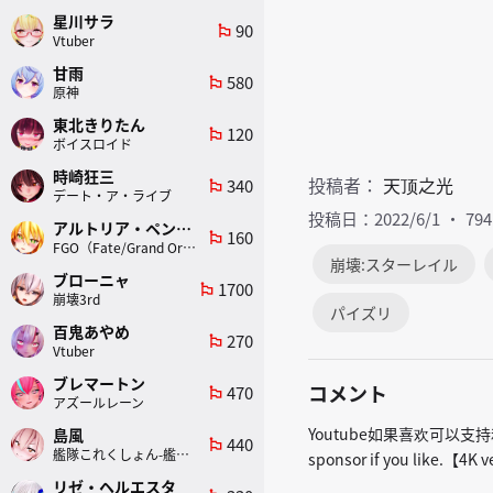
星川サラ
90
emoji_flags
Vtuber
甘雨
580
emoji_flags
原神
東北きりたん
120
emoji_flags
ボイスロイド
時崎狂三
投稿者：
天顶之光
340
emoji_flags
デート・ア・ライブ
投稿日：2022/6/1
79
アルトリア・ペンドラゴン(ランサー)
160
emoji_flags
FGO（Fate/Grand Order）
崩壊:スターレイル
ブローニャ
1700
emoji_flags
崩壊3rd
パイズリ
百鬼あやめ
270
emoji_flags
Vtuber
ブレマートン
コメント
470
emoji_flags
アズールレーン
Youtube如果喜欢可以支持和
島風
440
emoji_flags
艦隊これくしょん-艦これ-
sponsor if you like.【4
リゼ・ヘルエスタ