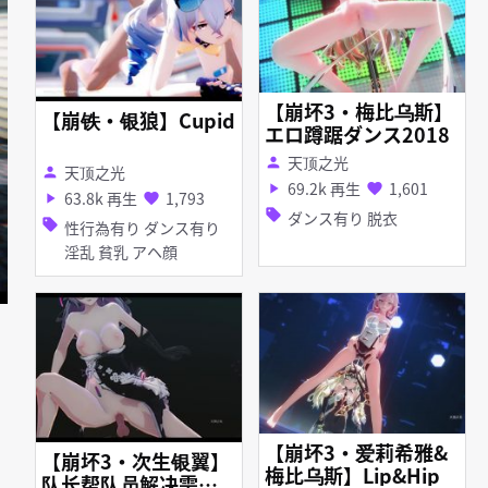
【崩坏3・梅比乌斯】
【崩铁・银狼】Cupid
エロ蹲踞ダンス2018
天顶之光
person
天顶之光
person
69.2k 再生
1,601
play_arrow
favorite
63.8k 再生
1,793
play_arrow
favorite
sell
ダンス有り 脱衣
sell
性行為有り ダンス有り
淫乱 貧乳 アヘ顔
【崩坏3・爱莉希雅&
【崩坏3・次生银翼】
梅比乌斯】Lip&Hip
队长帮队员解决需求