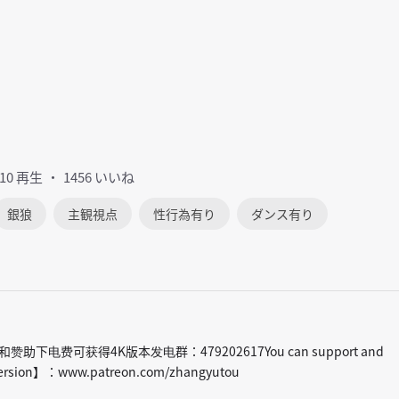
410 再生
1456 いいね
銀狼
主観視点
性行為有り
ダンス有り
赞助下电费可获得4K版本发电群：479202617You can support and
K version】：www.patreon.com/zhangyutou