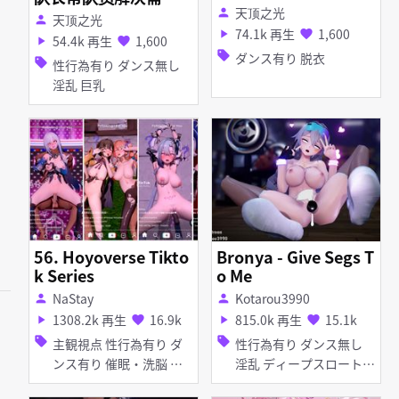
天顶之光
(ᗜ ˰ ᗜ)​
person
天顶之光
person
74.1k 再生
1,600
play_arrow
favorite
54.4k 再生
1,600
play_arrow
favorite
sell
ダンス有り 脱衣
sell
性行為有り ダンス無し
淫乱 巨乳
56. Hoyoverse Tikto
Bronya - Give Segs T
k Series
o Me
NaStay
Kotarou3990
person
person
1308.2k 再生
16.9k
815.0k 再生
15.1k
play_arrow
favorite
play_arrow
favorite
sell
sell
主観視点 性行為有り ダ
性行為有り ダンス無し
ンス有り 催眠・洗脳 撮
淫乱 ディープスロート
影・ハメ撮り 淫乱 淫紋
フェラ 乱交 アナル責め