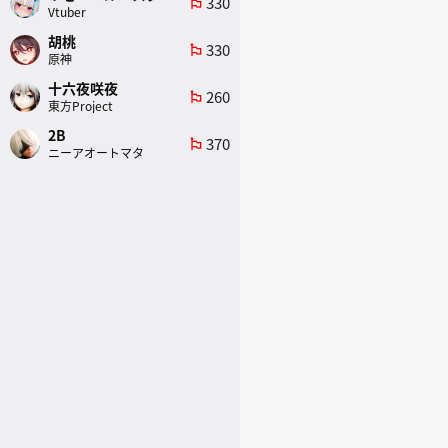
330
emoji_flags
Vtuber
胡桃
330
emoji_flags
原神
十六夜咲夜
260
emoji_flags
東方Project
2B
370
emoji_flags
ニーアオートマタ