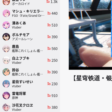
1.3k
emoji_flags
ボーカロイド
マシュ・キリエライト
440
emoji_flags
FGO（Fate/Grand Order）
湊あくあ
510
emoji_flags
Vtuber
ボルチモア
390
emoji_flags
アズールレーン
鹿島
560
emoji_flags
艦隊これくしょん-艦これ-
白上フブキ
250
emoji_flags
Vtuber
鈴谷
390
emoji_flags
艦隊これくしょん-艦これ-
【星穹铁道・银狼】
星街すいせい
230
emoji_flags
vtuber
雷電将軍
910
emoji_flags
原神
沙花叉クロヱ
380
emoji_flags
Vtuber