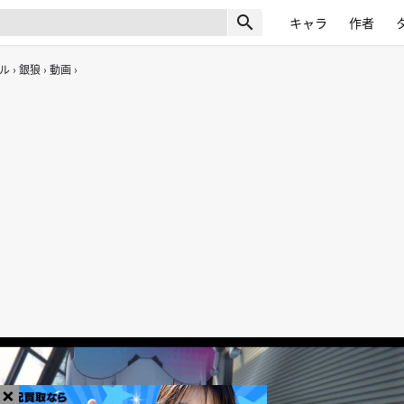
search
キャラ
作者
ル
銀狼
動画
×