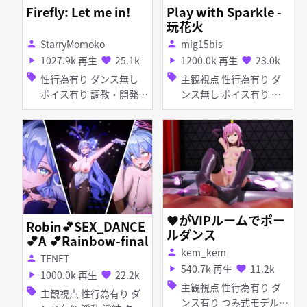
Firefly: Let me in!
Play with Sparkle -
玩花火
StarryMomoko
mig15bis
person
person
1027.9k 再生
25.1k
1200.0k 再生
23.0k
play_arrow
favorite
play_arrow
favorite
sell
sell
性行為有り ダンス無し
主観視点 性行為有り ダ
ボイス有り 調教・開発
ンス無し ボイス有り 淫
百合・レズ ふたなり デ
乱 足コキ 乱交 女性上位
ィルド バイブ・ローター
アヘ顔 お漏らし・潮吹き
拘束
♥がVIPルームでポー
Robin💕SEX_DANCE
ルダンス
💕A 💕Rainbow-final
kem_kem
person
TENET
person
540.7k 再生
11.2k
play_arrow
favorite
1000.0k 再生
22.2k
play_arrow
favorite
sell
主観視点 性行為有り ダ
sell
主観視点 性行為有り ダ
ンス有り つみ式モデル