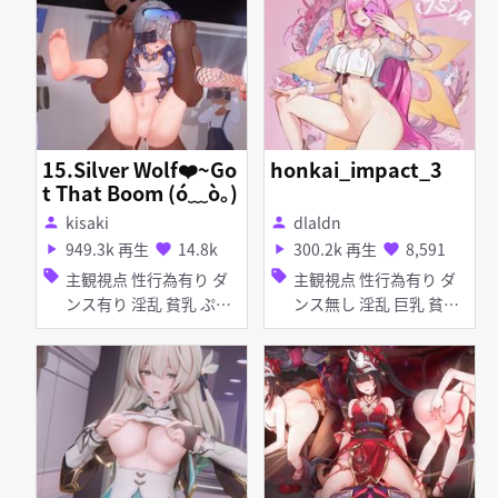
ぷに ピアス・装飾品 ア
手コキ
ヘ顔 イラマチオ お漏ら
し・潮吹き フェラ
15.Silver Wolf❤️~Go
honkai_impact_3
t That Boom (ó﹏ò｡)
kisaki
dlaldn
person
person
949.3k 再生
14.8k
300.2k 再生
8,591
play_arrow
favorite
play_arrow
favorite
sell
sell
主観視点 性行為有り ダ
主観視点 性行為有り ダ
ンス有り 淫乱 貧乳 ぷに
ンス無し 淫乱 巨乳 貧乳
タイツ・ストッキング 足
ぷに タイツ・ストッキン
コキ アヘ顔 お漏らし・
グ アヘ顔 お漏らし・潮
潮吹き 拘束
吹き