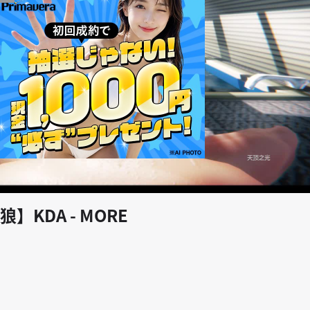
play_arrow
KDA - MORE