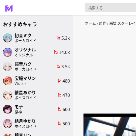
おすすめキャラ
ホーム
原作
崩壊:スターレイ
初音ミク
5.3k
emoji_flags
ボーカロイド
オリジナル
14.0k
emoji_flags
オリジナル
弱音ハク
3.5k
emoji_flags
ボーカロイド
宝鐘マリン
480
emoji_flags
Vtuber
紲星あかり
470
emoji_flags
ボイスロイド
モナ
600
emoji_flags
原神
結月ゆかり
500
emoji_flags
ボイスロイド
鏡音リン