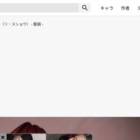
search
キャラ
作者
裳（リ・スショウ）
動画
×