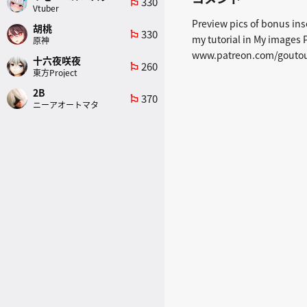
330
emoji_flags
Vtuber
Preview pics of bonus ins
胡桃
330
emoji_flags
my tutorial in My image
原神
www.patreon.com/goutou
十六夜咲夜
260
emoji_flags
東方Project
2B
370
emoji_flags
ニーアオートマタ