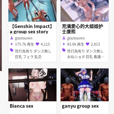
【Genshin Impact】
充满爱心的大姐姐护
a group sex story
士康熙
goutouren
goutouren
person
person
175.7k 再生
4,115
83.6k 再生
2,813
play_arrow
favorite
play_arrow
favorite
sell
sell
性行為有り ダンス無し
性行為有り ダンス無し
巨乳 フェラ 乱交
おねショタ 巨乳 看護
婦・ナース バイブ・ロー
ター パイズリ フェラ
Bianca sex
ganyu group sex