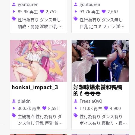
goutouren
goutouren
person
person
85.9k 再生
2,752
93.7k 再生
2,667
play_arrow
favorite
play_arrow
favorite
sell
sell
性行為有り ダンス無し
性行為有り ダンス無し
調教・開発 淫紋 巨乳 首
巨乳 足コキ フェラ 淫乱
輪・鎖・拘束具 タイツ・
痴女・ビッチ
ストッキング バイブ・ロ
ーター 拘束 女性上位
honkai_impact_3
好想嗦爆素裳和鸭鸭
的🍼👅👅👅
dlaldn
FreesiaQvQ
person
person
300.2k 再生
8,591
171.0k 再生
4,900
play_arrow
favorite
play_arrow
favorite
sell
sell
主観視点 性行為有り ダ
性行為有り ダンス有り
ンス無し 淫乱 巨乳 貧乳
ボイス有り 寝取り・寝取
ぷに タイツ・ストッキン
られ(NTR) 淫乱 淫紋 巨乳