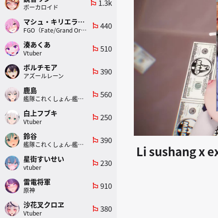
1.3k
emoji_flags
ボーカロイド
マシュ・キリエライト
440
emoji_flags
FGO（Fate/Grand Order）
湊あくあ
510
emoji_flags
Vtuber
ボルチモア
390
emoji_flags
アズールレーン
鹿島
560
emoji_flags
艦隊これくしょん-艦これ-
白上フブキ
250
emoji_flags
Vtuber
鈴谷
390
emoji_flags
艦隊これくしょん-艦これ-
Li sushang x 
星街すいせい
230
emoji_flags
vtuber
雷電将軍
910
emoji_flags
原神
沙花叉クロヱ
380
emoji_flags
Vtuber