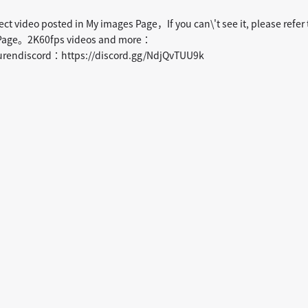
ect video posted in My images Page，If you can\'t see it, please refer 
s Page。2K60fps videos and more：
rendiscord：https://discord.gg/NdjQvTUU9k