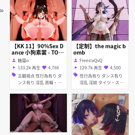
グ アヘ顔 お漏らし・潮
タイツ・ストッキング ピ
吹き
アス・装飾品 アヘ顔 乱
to
交
【KK 11】90%Sex D
【定制】the magic b
ance 小狗素裳 - TOM
omb
BOY
糖霜o
FreesiaQvQ
person
person
133.2k 再生
4,766
129.7k 再生
4,500
play_arrow
favorite
play_arrow
favorite
sell
sell
主観視点 性行為有り ダ
性行為有り ダンス有り
ンス有り 淫乱 首輪・
淫乱 淫紋 タイツ・スト
鎖・拘束具 ディルド ピ
ッキング
アス・装飾品 足コキ ア
ヘ顔 拘束 乱交