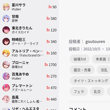
星川サラ
90
emoji_flags
Vtuber
甘雨
580
emoji_flags
原神
東北きりたん
120
emoji_flags
ボイスロイド
時崎狂三
投稿者：
goutouren
340
emoji_flags
デート・ア・ライブ
投稿日：2022/10/5
1
アルトリア・ペンドラゴン(ランサー)
160
emoji_flags
FGO（Fate/Grand Order）
崩壊3rd
李素裳（
ブローニャ
1700
emoji_flags
崩壊3rd
援交・売春
淫乱
百鬼あやめ
270
emoji_flags
Vtuber
タイツ・ストッキング
ブレマートン
470
emoji_flags
アズールレーン
フェラ
乱交
島風
440
emoji_flags
艦隊これくしょん-艦これ-
リゼ・ヘルエスタ
コメント