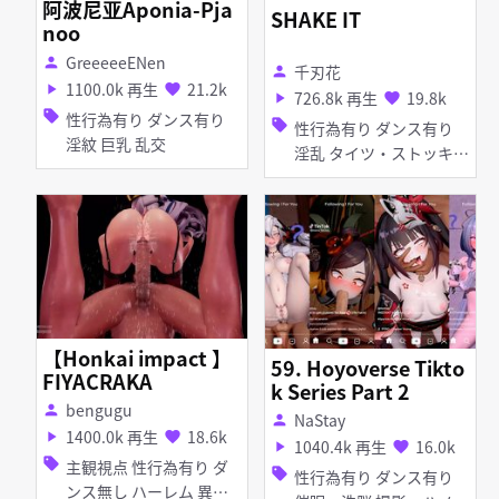
阿波尼亚Aponia-Pja
SHAKE IT
noo
GreeeeeENen
person
千刃花
person
1100.0k 再生
21.2k
play_arrow
favorite
726.8k 再生
19.8k
play_arrow
favorite
sell
性行為有り ダンス有り
sell
性行為有り ダンス有り
淫紋 巨乳 乱交
淫乱 タイツ・ストッキン
グ レオタード 乱交
【Honkai impact 】
59. Hoyoverse Tikto
FIYACRAKA
k Series Part 2
bengugu
person
NaStay
person
1400.0k 再生
18.6k
play_arrow
favorite
1040.4k 再生
16.0k
play_arrow
favorite
sell
主観視点 性行為有り ダ
sell
性行為有り ダンス有り
ンス無し ハーレム 異種