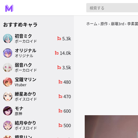
おすすめキャラ
ホーム
原作
崩壊3rd
李素
初音ミク
5.3k
emoji_flags
ボーカロイド
オリジナル
14.0k
emoji_flags
オリジナル
弱音ハク
3.5k
emoji_flags
ボーカロイド
宝鐘マリン
480
emoji_flags
Vtuber
紲星あかり
470
emoji_flags
ボイスロイド
モナ
600
emoji_flags
原神
結月ゆかり
500
emoji_flags
ボイスロイド
鏡音リン