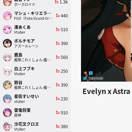
1.3k
emoji_flags
ボーカロイド
マシュ・キリエライト
440
emoji_flags
FGO（Fate/Grand Order）
湊あくあ
510
emoji_flags
Vtuber
ボルチモア
390
emoji_flags
アズールレーン
鹿島
560
emoji_flags
艦隊これくしょん-艦これ-
白上フブキ
250
emoji_flags
Vtuber
鈴谷
390
emoji_flags
艦隊これくしょん-艦これ-
Evelyn x Ast
星街すいせい
230
emoji_flags
vtuber
雷電将軍
910
emoji_flags
原神
沙花叉クロヱ
380
emoji_flags
Vtuber