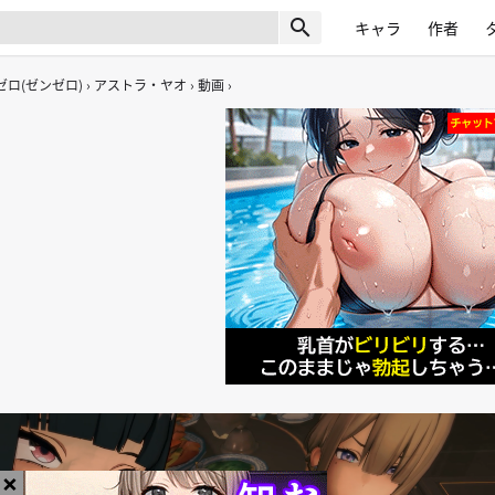
search
キャラ
作者
ロ(ゼンゼロ)
アストラ・ヤオ
動画
×