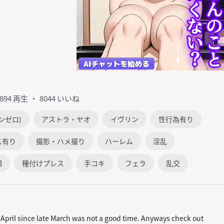
1894 再生
8044 いいね
ンゼロ)
アストラ・ヤオ
イヴリン
性行為有り
ス有り
撮影・ハメ撮り
ハーレム
淫乱
顔
種付けプレス
手コキ
フェラ
乱交
y April since late March was not a good time. Anyways check out