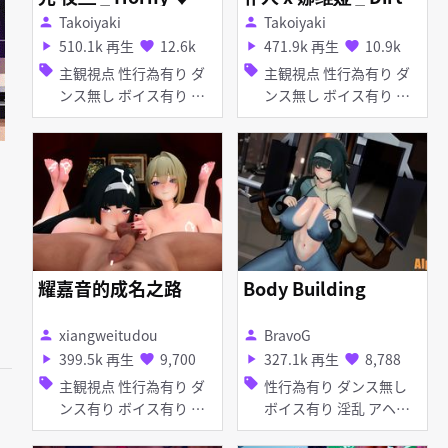
Secret
Takoiyaki
Takoiyaki
person
person
510.1k 再生
12.6k
471.9k 再生
10.9k
play_arrow
favorite
play_arrow
favorite
sell
sell
主観視点 性行為有り ダ
主観視点 性行為有り ダ
ンス無し ボイス有り ハ
ンス無し ボイス有り 淫
ーレム 異種姦 淫乱 巨乳
乱 巨乳 アヘ顔 お漏ら
タイツ・ストッキング バ
し・潮吹き 泥酔・酩酊
ニーガール アヘ顔 お漏
フェラ 乱交
らし・潮吹き ディープス
ロート パイズリ フェラ
乱交
耀嘉音的成名之路
Body Building
xiangweitudou
BravoG
person
person
399.5k 再生
9,700
327.1k 再生
8,788
play_arrow
favorite
play_arrow
favorite
sell
sell
主観視点 性行為有り ダ
性行為有り ダンス無し
ンス有り ボイス有り 援
ボイス有り 淫乱 アヘ顔
交・売春 ハーレム 淫乱
お漏らし・潮吹き