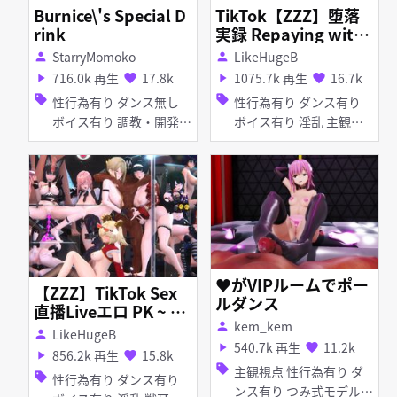
Burnice\'s Special D
TikTok【ZZZ】堕落
rink
実録 Repaying with
the body squirting
StarryMomoko
LikeHugeB
person
person
Collection 肉償い潮
716.0k 再生
17.8k
1075.7k 再生
16.7k
play_arrow
favorite
play_arrow
favorite
吹 Nicole ZhuYuan El
sell
sell
性行為有り ダンス無し
性行為有り ダンス有り
len
ボイス有り 調教・開発
ボイス有り 淫乱 主観視
百合・レズ 淫乱 ケモ ふ
点 しっぽ マイクロ水着
たなり オナホ 目隠し ア
アヘ顔 イラマチオ フェ
ヘ顔 お漏らし・潮吹き
ラ 乱交 妊娠・ボテ腹 バ
拘束 手コキ 母乳・噴乳
イブ・ローター アナル責
め
♥がVIPルームでポー
【ZZZ】TikTok Sex
ルダンス
直播Liveエロ PK ~ 全
kem_kem
員發情！生放送Every
person
LikeHugeB
person
one in Heat! 極致の
540.7k 再生
11.2k
play_arrow
favorite
856.2k 再生
15.8k
play_arrow
favorite
ギャップ—新艾利都肉
sell
主観視点 性行為有り ダ
sell
性行為有り ダンス有り
穴盛宴 New Eridu Liv
ンス有り つみ式モデル