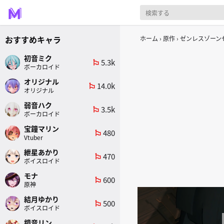
おすすめキャラ
ホーム
原作
ゼンレスゾーンゼ
初音ミク
5.3k
emoji_flags
ボーカロイド
オリジナル
14.0k
emoji_flags
オリジナル
弱音ハク
3.5k
emoji_flags
ボーカロイド
宝鐘マリン
480
emoji_flags
Vtuber
紲星あかり
470
emoji_flags
ボイスロイド
モナ
600
emoji_flags
原神
結月ゆかり
500
emoji_flags
ボイスロイド
鏡音リン