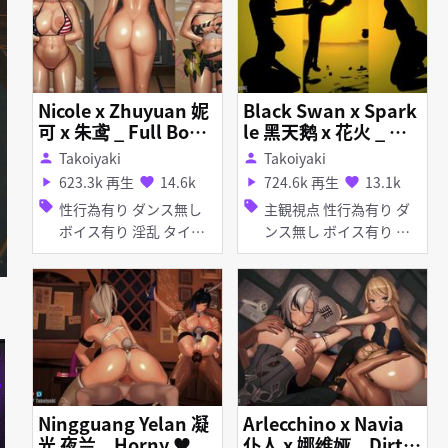
Nicole x Zhuyuan 妮
Black Swan x Spark
可 x 朱鸢 _ Full Bodie
le 黑天鹅 x 花火 _ ア
d
イドル (Idol)
Takoiyaki
Takoiyaki
person
person
623.3k 再生
14.6k
724.6k 再生
13.1k
play_arrow
favorite
play_arrow
favorite
sell
sell
性行為有り ダンス無し
主観視点 性行為有り ダ
ボイス有り 淫乱 タイ
ンス無し ボイス有り ア
ツ・ストッキング アヘ顔
ヘ顔 パイズリ 乱交 淫乱
種付けプレス 手コキ フ
ェラ 乱交
Ningguang Yelan 凝
Arlecchino x Navia
光 夜兰 _ Horny ♥
仆人 x 娜维娅 _ Dirty