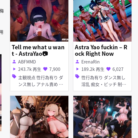
タイツ・ストッキング デ
ィルド 足コキ アヘ顔 痴
阮梅
女・ビッチ
使用
Tell me what u wan
Astra Yao fuckin – R
t - AstraYao📷
ock Right Now
ABFMMD
ErenaRin
person
person
243.7k 再生
7,900
189.2k 再生
6,027
play_arrow
favorite
play_arrow
favorite
sell
sell
主観視点 性行為有り ダ
性行為有り ダンス無し
ンス無し アナル責め ア
淫乱 痴女・ビッチ 制服
ヘ顔 手コキ 乱交
バイブ・ローター アナル
責め アヘ顔 イラマチオ
お漏らし・潮吹き 顔射
口内射精 フェラ 輪姦