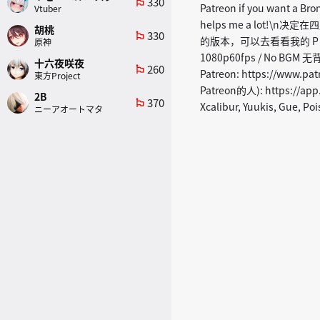
330
emoji_flags
Patreon if you want a Bron
Vtuber
helps me a lot
胡桃
330
emoji_flags
的版本，可以去看看我的 P 
原神
1080p60fps / No BGM 
十六夜咲夜
260
emoji_flags
Patreon: https://www.pa
東方Project
Patreon的人): https://app.
2B
370
emoji_flags
Xcalibur, Yuukis, Gue, Po
ニーアオートマタ