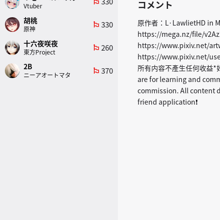
330
emoji_flags
コメント
Vtuber
胡桃
原作者：L·LawlietHD in 
330
emoji_flags
原神
https://mega.nz/file/
十六夜咲夜
https://www.pixiv.
260
emoji_flags
東方Project
https://www.pixiv
2B
所有内容不產生任何收益*好友
370
emoji_flags
ニーアオートマタ
are for learning and comm
commission. All content d
friend application❗