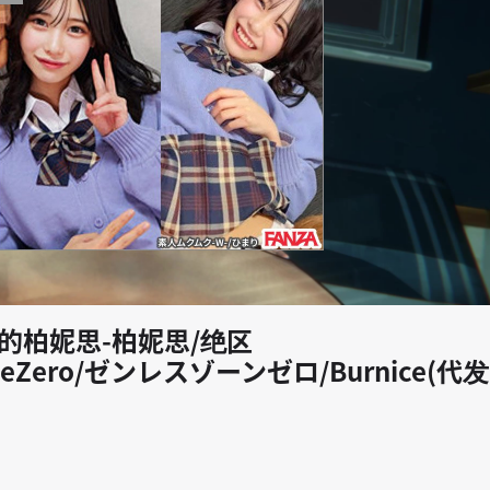
play_arrow
]闯祸的柏妮思-柏妮思/绝区
oneZero/ゼンレスゾーンゼロ/Burnice(代发