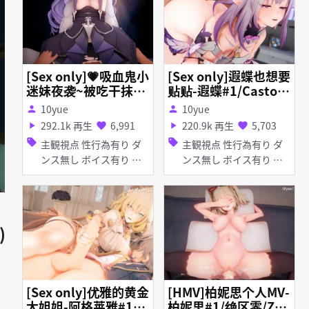
[Sex only]💗吸血鬼小
[Sex only]遐蝶也想要
迷妹夜袭~被吃干抹净
贴贴-遐蝶#1/Castori
🔥-薇薇安#1/薇薇安/
ce/キャストリス/Hon
10yue
10yue
person
person
Vivian/ビビアン/Zenl
kaiStarRail/崩壊スタ
292.1k 再生
6,991
220.9k 再生
5,703
play_arrow
favorite
play_arrow
favorite
essZoneZero/ゼンレ
ーレイル/崩坏星穹铁
sell
sell
主観視点 性行為有り ダ
主観視点 性行為有り ダ
スゾーンゼロ/绝区零
道(📢3m25s)
ンス無し ボイス有り 淫
ンス無し ボイス有り 淫
(📢3m31s)
乱 タイツ・ストッキング
乱 タイツ・ストッキング
アヘ顔 口内射精 ディー
プスロート 手コキ フェ
ラ
)
[Sex only]优雅的黄金
[HMV]柏妮思个人MV-
大姐姐-阿格莱雅#1
柏妮思#1/绝区零/Zen