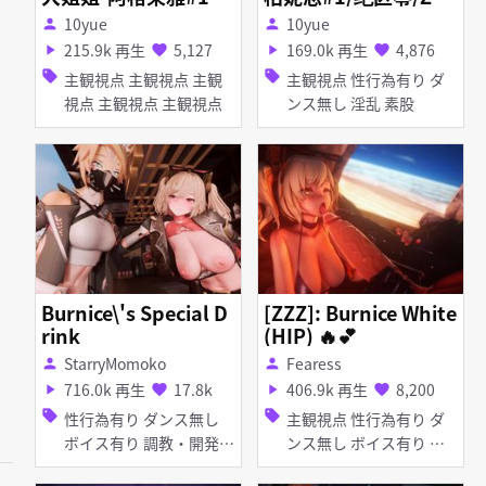
\\アグライア(スター
lessZoneZero/ゼンレ
10yue
10yue
person
person
レイル)\\Aglaea\\崩
スゾーンゼロ/Burnic
215.9k 再生
5,127
169.0k 再生
4,876
play_arrow
favorite
play_arrow
favorite
壊スターレイル\\崩坏
e/バーニス・ホワイト
sell
sell
主観視点 主観視点 主観
主観視点 性行為有り ダ
星穹铁道(📢2m)
(📢3m30s)
視点 主観視点 主観視点
ンス無し 淫乱 素股
Burnice\'s Special D
[ZZZ]: Burnice White
rink
(HIP) 🔥💕
StarryMomoko
Fearess
person
person
716.0k 再生
17.8k
406.9k 再生
8,200
play_arrow
favorite
play_arrow
favorite
sell
sell
性行為有り ダンス無し
主観視点 性行為有り ダ
ボイス有り 調教・開発
ンス無し ボイス有り 淫
百合・レズ 淫乱 ケモ ふ
乱 アヘ顔 お漏らし・潮