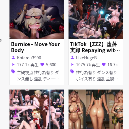
たなり オナホ 目隠し ア
吹き 手コキ フェラ 乱交
ヘ顔 お漏らし・潮吹き
拘束 手コキ 母乳・噴乳
s
Burnice - Move Your
TikTok【ZZZ】堕落
Body
実録 Repaying with
the body squirting
Kotarou3990
LikeHugeB
person
person
Collection 肉償い潮
177.1k 再生
5,600
1075.7k 再生
16.7k
play_arrow
favorite
play_arrow
favorite
吹 Nicole ZhuYuan El
sell
sell
主観視点 性行為有り ダ
性行為有り ダンス有り
len
ンス無し 淫乱 ディープ
ボイス有り 淫乱 主観視
スロート フェラ
点 しっぽ マイクロ水着
アヘ顔 イラマチオ フェ
ラ 乱交 妊娠・ボテ腹 バ
イブ・ローター アナル責
め