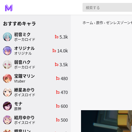
おすすめキャラ
ホーム
原作
ゼンレスゾーンゼ
初音ミク
5.3k
emoji_flags
ボーカロイド
オリジナル
14.0k
emoji_flags
オリジナル
弱音ハク
3.5k
emoji_flags
ボーカロイド
宝鐘マリン
480
emoji_flags
Vtuber
紲星あかり
470
emoji_flags
ボイスロイド
モナ
600
emoji_flags
原神
結月ゆかり
500
emoji_flags
ボイスロイド
鏡音リン