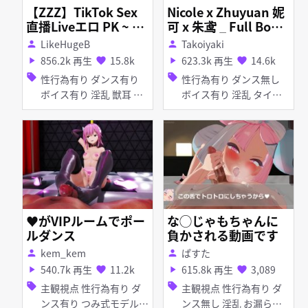
【ZZZ】TikTok Sex
Nicole x Zhuyuan 妮
直播Liveエロ PK ~ 全
可 x 朱鸢 _ Full Bodie
員發情！生放送Every
d
LikeHugeB
Takoiyaki
person
person
one in Heat! 極致の
856.2k 再生
15.8k
623.3k 再生
14.6k
play_arrow
favorite
play_arrow
favorite
ギャップ—新艾利都肉
sell
sell
性行為有り ダンス有り
性行為有り ダンス無し
穴盛宴 New Eridu Liv
ボイス有り 淫乱 獣耳 デ
ボイス有り 淫乱 タイ
e Feast Evelyn Astra
ィープスロート フェラ
ツ・ストッキング アヘ顔
Yao Hoshimi Miyabi
乱交
種付けプレス 手コキ フ
Tsukishiro Yanagi‌ B
urnice Nicole
ェラ 乱交
♥がVIPルームでポー
な◯じゃもちゃんに
ルダンス
負かされる動画です
kem_kem
ぱすた
person
person
540.7k 再生
11.2k
615.8k 再生
3,089
play_arrow
favorite
play_arrow
favorite
sell
sell
主観視点 性行為有り ダ
主観視点 性行為有り ダ
ンス有り つみ式モデル
ンス無し 淫乱 お漏ら