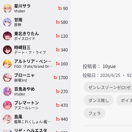
星川サラ
90
emoji_flags
Vtuber
甘雨
580
emoji_flags
原神
東北きりたん
120
emoji_flags
ボイスロイド
時崎狂三
340
emoji_flags
デート・ア・ライブ
アルトリア・ペンドラゴン(ランサー)
160
emoji_flags
投稿者：
10yue
FGO（Fate/Grand Order）
ブローニャ
投稿日：2026/6/25
9
1700
emoji_flags
崩壊3rd
ゼンレスゾーンゼロ(ゼ
百鬼あやめ
270
emoji_flags
Vtuber
ダンス無し
ボイ
ブレマートン
470
emoji_flags
アズールレーン
フェラ
島風
440
emoji_flags
艦隊これくしょん-艦これ-
リゼ・ヘルエスタ