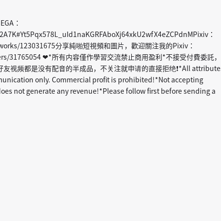
MEGA：
v2Az2A7K#Yt5Pqx578L_uId1naKGRFAboXj64xkU2wfX4eZCPdnMPixiv：
net/artworks/123031675分享純啪短視頻和圖片，歡迎關注我的Pixiv：
.net/users/31765054 ❤*所有内容僅作學習交流禁止商用盈利*不接受付費委託，
视频都是没有配音的半成品，不关注就申请的直接拒绝❗*All attribute
unication only. Commercial profit is prohibited!*Not accepting
oes not generate any revenue!*Please follow first before sending a