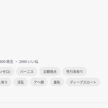
2600 再生
2900 いいね
ンゼロ)
バーニス
主観視点
性行為有り
ス有り
淫乱
アヘ顔
羞恥
ディープスロート