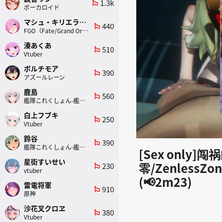
1.3k
emoji_flags
ボーカロイド
マシュ・キリエライト
440
emoji_flags
FGO（Fate/Grand Order）
湊あくあ
510
emoji_flags
Vtuber
ボルチモア
390
emoji_flags
アズールレーン
鹿島
560
emoji_flags
艦隊これくしょん-艦これ-
白上フブキ
250
emoji_flags
Vtuber
鈴谷
390
emoji_flags
艦隊これくしょん-艦これ-
[Sex only
星街すいせい
零/ZenlessZ
230
emoji_flags
vtuber
(📢2m23)
雷電将軍
910
emoji_flags
原神
沙花叉クロヱ
380
emoji_flags
Vtuber