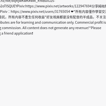
a.nz/file/bqRjwKwK#wW_RYxBulO2s-
2oTISQUEYPixiv:https://www.pixiv.net/artworks/122947694分享純
：https://www.pixiv.net/users/31765054 ❤*所有内容僅作學習
委託，所有内容不產生任何收益*好友视频都是没有配音的半成品，不关注
s are for learning and communication only. Commercial profit is
g commission. All content does not generate any revenue!*Please
g a friend application❗