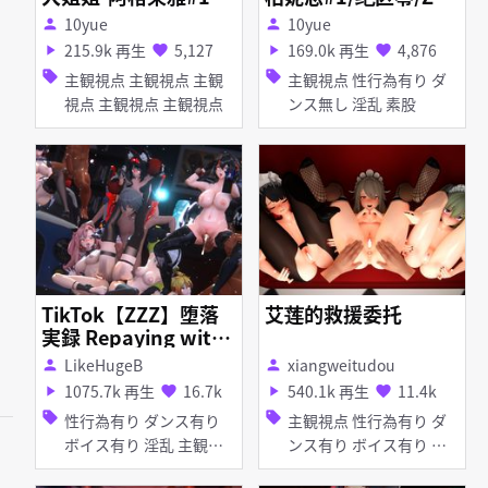
\\アグライア(スター
lessZoneZero/ゼンレ
10yue
10yue
person
person
レイル)\\Aglaea\\崩
スゾーンゼロ/Burnic
215.9k 再生
5,127
169.0k 再生
4,876
play_arrow
favorite
play_arrow
favorite
壊スターレイル\\崩坏
e/バーニス・ホワイト
sell
sell
主観視点 主観視点 主観
主観視点 性行為有り ダ
星穹铁道(📢2m)
(📢3m30s)
視点 主観視点 主観視点
ンス無し 淫乱 素股
TikTok【ZZZ】堕落
艾莲的救援委托
実録 Repaying with
the body squirting
LikeHugeB
xiangweitudou
person
person
Collection 肉償い潮
1075.7k 再生
16.7k
540.1k 再生
11.4k
play_arrow
favorite
play_arrow
favorite
吹 Nicole ZhuYuan El
sell
sell
性行為有り ダンス有り
主観視点 性行為有り ダ
len
ボイス有り 淫乱 主観視
ンス有り ボイス有り ハ
点 しっぽ マイクロ水着
ーレム 淫乱 巨乳 しっぽ