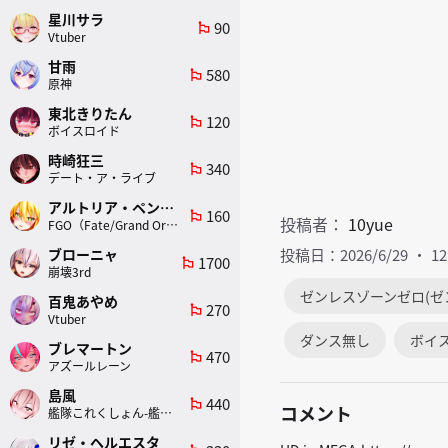
星川サラ
90
emoji_flags
Vtuber
甘雨
580
emoji_flags
原神
東北きりたん
120
emoji_flags
ボイスロイド
時崎狂三
340
emoji_flags
デート・ア・ライブ
アルトリア・ペンドラゴン(ランサー)
160
emoji_flags
投稿者：
10yue
FGO（Fate/Grand Order）
ブローニャ
投稿日：2026/6/29
1
1700
emoji_flags
崩壊3rd
ゼンレスゾーンゼロ(ゼ
百鬼あやめ
270
emoji_flags
Vtuber
ダンス無し
ボイ
ブレマートン
470
emoji_flags
アズールレーン
島風
440
emoji_flags
コメント
艦隊これくしょん-艦これ-
リゼ・ヘルエスタ