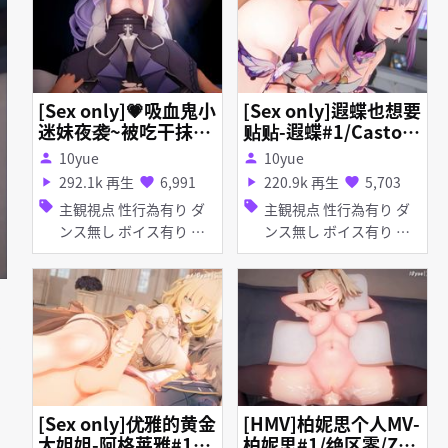
[Sex only]💗吸血鬼小
[Sex only]遐蝶也想要
迷妹夜袭~被吃干抹净
贴贴-遐蝶#1/Castori
🔥-薇薇安#1/薇薇安/
ce/キャストリス/Hon
10yue
10yue
person
person
Vivian/ビビアン/Zenl
kaiStarRail/崩壊スタ
292.1k 再生
6,991
220.9k 再生
5,703
play_arrow
favorite
play_arrow
favorite
essZoneZero/ゼンレ
ーレイル/崩坏星穹铁
sell
sell
主観視点 性行為有り ダ
主観視点 性行為有り ダ
スゾーンゼロ/绝区零
道(📢3m25s)
ンス無し ボイス有り 淫
ンス無し ボイス有り 淫
(📢3m31s)
乱 タイツ・ストッキング
乱 タイツ・ストッキング
アヘ顔 口内射精 ディー
プスロート 手コキ フェ
ラ
ス
[Sex only]优雅的黄金
[HMV]柏妮思个人MV-
大姐姐-阿格莱雅#1
柏妮思#1/绝区零/Zen