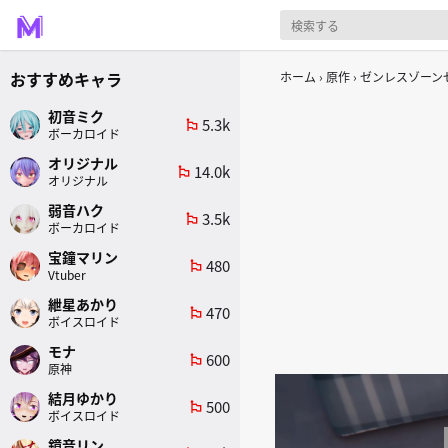
おすすめキャラ
ホーム
原作
ゼンレスゾーンゼ
初音ミク
5.3k
emoji_flags
ボーカロイド
オリジナル
14.0k
emoji_flags
オリジナル
弱音ハク
3.5k
emoji_flags
ボーカロイド
宝鐘マリン
480
emoji_flags
Vtuber
紲星あかり
470
emoji_flags
ボイスロイド
モナ
600
emoji_flags
原神
結月ゆかり
500
emoji_flags
ボイスロイド
鏡音リン