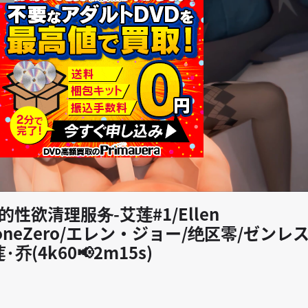
play_arrow
艾莲的性欲清理服务-艾莲#1/Ellen
ssZoneZero/エレン・ジョー/绝区零/ゼンレ
乔(4k60📢2m15s)