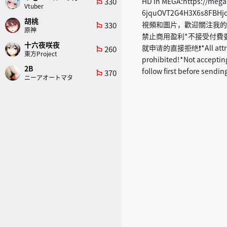
330
HD in MEGA:https://meg
emoji_flags
Vtuber
6jquOVT2G4H3X6s8FBHjo
胡桃
視頻和圖片，歡迎關注我的Pixiv
330
emoji_flags
原神
禁止商用盈利*不接受付費
十六夜咲夜
就申请的直接拒绝❗*All attribute
260
emoji_flags
東方Project
prohibited!*Not acceptin
2B
follow first before sendin
370
emoji_flags
ニーアオートマタ