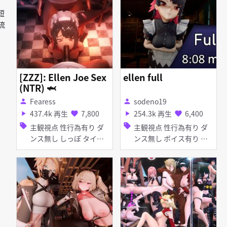
アヘ顔 イラマチオ フェ
タイツ・ストッキング バ
啪短
ラ 乱交 妊娠・ボテ腹 バ
ニーガール マイクロ水着
イブ・ローター アナル責
メイド服 アヘ顔 種付け
交流
め
プレス ディープスロート
フェラ 乱交
[ZZZ]: Ellen Joe Sex
ellen full
(NTR) 🦈
Fearess
sodeno19
person
person
437.4k 再生
7,800
254.3k 再生
6,400
play_arrow
favorite
play_arrow
favorite
sell
sell
主観視点 性行為有り ダ
主観視点 性行為有り ダ
ンス無し しっぽ タイ
ンス無し ボイス有り 淫
ツ・ストッキング メイド
乱 メイド服 足コキ アナ
服 アヘ顔 お漏らし・潮
ル責め
吹き