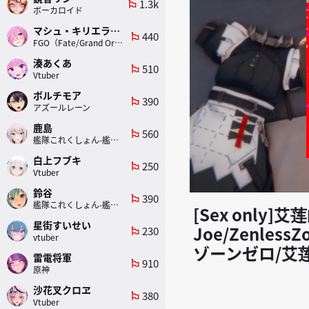
1.3k
emoji_flags
ボーカロイド
マシュ・キリエライト
440
emoji_flags
FGO（Fate/Grand Order）
湊あくあ
510
emoji_flags
Vtuber
ボルチモア
390
emoji_flags
アズールレーン
鹿島
560
emoji_flags
艦隊これくしょん-艦これ-
白上フブキ
250
emoji_flags
Vtuber
鈴谷
390
emoji_flags
艦隊これくしょん-艦これ-
[Sex only]
星街すいせい
Joe/Zenle
230
emoji_flags
vtuber
ゾーンゼロ/艾莲·
雷電将軍
910
emoji_flags
原神
沙花叉クロヱ
380
emoji_flags
Vtuber