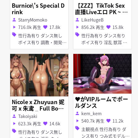
Burnice\'s Special D
【ZZZ】TikTok Sex
rink
直播Liveエロ PK ~ 全
員發情！生放送Every
StarryMomoko
LikeHugeB
person
person
one in Heat! 極致の
716.0k 再生
17.8k
856.2k 再生
15.8k
play_arrow
favorite
play_arrow
favorite
ギャップ—新艾利都肉
sell
sell
性行為有り ダンス無し
性行為有り ダンス有り
穴盛宴 New Eridu Liv
ボイス有り 調教・開発
ボイス有り 淫乱 獣耳 デ
e Feast Evelyn Astra
百合・レズ 淫乱 ケモ ふ
ィープスロート フェラ
Yao Hoshimi Miyabi
たなり オナホ 目隠し ア
乱交
Tsukishiro Yanagi‌ B
urnice Nicole
ヘ顔 お漏らし・潮吹き
拘束 手コキ 母乳・噴乳
♥がVIPルームでポー
Nicole x Zhuyuan 妮
ルダンス
可 x 朱鸢 _ Full Bodie
kem_kem
d
person
Takoiyaki
person
540.7k 再生
11.2k
play_arrow
favorite
623.3k 再生
14.6k
play_arrow
favorite
sell
主観視点 性行為有り ダ
sell
性行為有り ダンス無し
ンス有り つみ式モデル